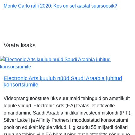
Monte Carlo ralli 2020: Kes on sel aastal suursoosik?
Vaata lisaks
Electronic Arts kuulub nüüd Saudi Araabia juhitud
konsortsiumile
Videomängutööstuse üks suurimaid tehinguid on ametlikult
lõpule viidud. Electronic Arts (EA) teatas, et ettevõtte
omandamine Saudi Araabia riikliku investeerimisfondi (PIF),
Silver Lake'i ja Affinity Partnersi moodustatud konsortsiumi
poolt on edukalt lõpule viidud. Ligikaudu 55 miljardi dollari
suurune tehing viib EA börsilt ning avab ettevõtte sõnul uue