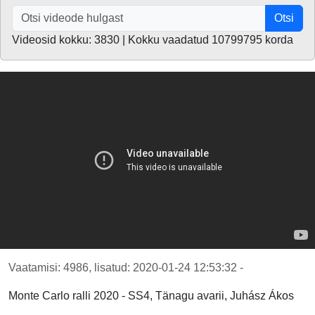
Otsi
Videosid kokku: 3830 | Kokku vaadatud 10799795 korda
Vaatamisi: 4986, lisatud: 2020-01-24 12:53:32 -
Monte Carlo ralli 2020 - SS4, Tänagu avarii, Juhász Ákos