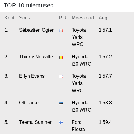
TOP 10 tulemused
Koht
Sõitja
Riik
Meeskond
Aeg
1.
Sébastien Ogier
Toyota
1:57.1
Yaris
WRC
2.
Thierry Neuville
Hyundai
1:57.2
i20 WRC
3.
Elfyn Evans
Toyota
1:57.7
Yaris
WRC
4.
Ott Tänak
Hyundai
1:58.3
i20 WRC
5.
Teemu Suninen
Ford
1:59.4
Fiesta