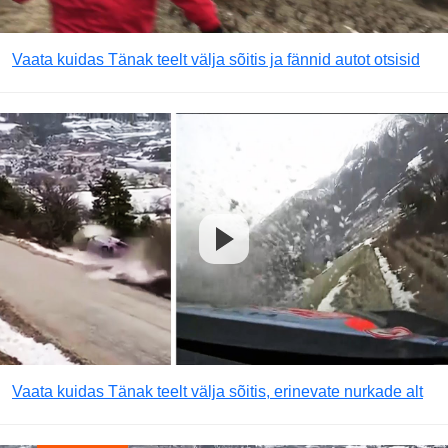
Vaata kuidas Tänak teelt välja sõitis ja fännid autot otsisid
Vaata kuidas Tänak teelt välja sõitis, erinevate nurkade alt