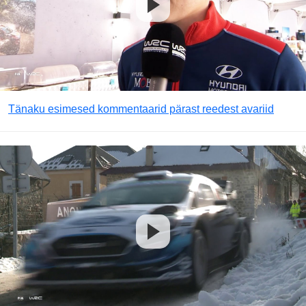
Tänaku esimesed kommentaarid pärast reedest avariid