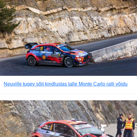
Neuville tugev sõit kindlustas talle Monte Carlo ralli võidu