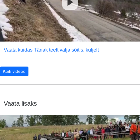
Vaata kuidas Tänak teelt välja sõitis, küljelt
Kõik videod
Vaata lisaks