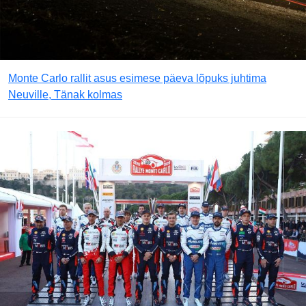
Monte Carlo rallit asus esimese päeva lõpuks juhtima
Neuville, Tänak kolmas