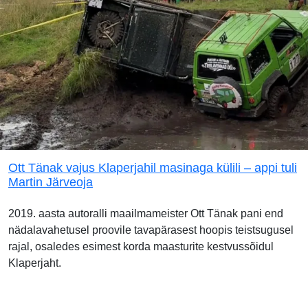
Ott Tänak vajus Klaperjahil masinaga külili – appi tuli
Martin Järveoja
2019. aasta autoralli maailmameister Ott Tänak pani end
nädalavahetusel proovile tavapärasest hoopis teistsugusel
rajal, osaledes esimest korda maasturite kestvussõidul
Klaperjaht.