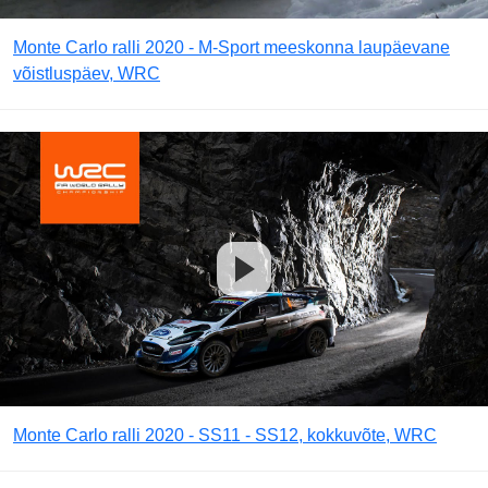
Monte Carlo ralli 2020 - M-Sport meeskonna laupäevane
võistluspäev, WRC
Monte Carlo ralli 2020 - SS11 - SS12, kokkuvõte, WRC