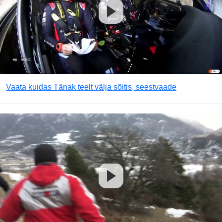
Vaata kuidas Tänak teelt välja sõitis, seestvaade