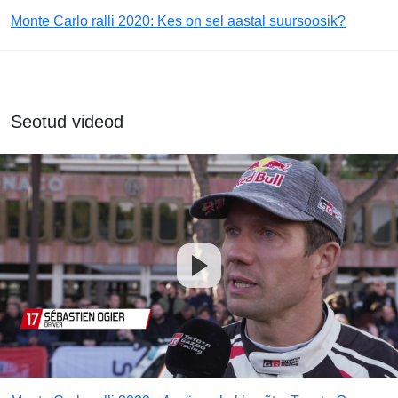
Monte Carlo ralli 2020: Kes on sel aastal suursoosik?
Seotud videod