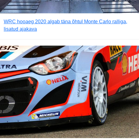
WRC hooaeg 2020 algab täna õhtul Monte Carlo ralliga,
lisatud ajakava