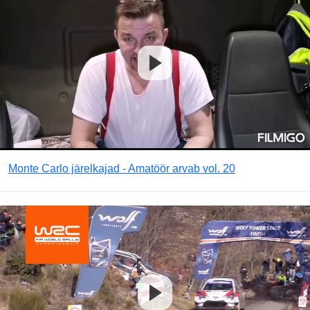
Monte Carlo järelkajad - Amatöör arvab vol. 20