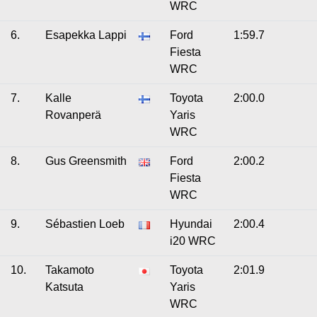
WRC
6.
Esapekka Lappi
Ford
1:59.7
Fiesta
WRC
7.
Kalle
Toyota
2:00.0
Rovanperä
Yaris
WRC
8.
Gus Greensmith
Ford
2:00.2
Fiesta
WRC
9.
Sébastien Loeb
Hyundai
2:00.4
i20 WRC
10.
Takamoto
Toyota
2:01.9
Katsuta
Yaris
WRC