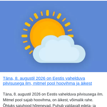
Täna, 8. augustil 2026 on Eestis vahelduva
pilvisusega ilm, mitmel pool hoovihma ja äikest
Täna, 8. augustil 2026 on Eestis vahelduva pilvisusega ilm.
Mitmel pool sajab hoovihma, on äikest, võimalik rahe.
Õhtuks sajuhood hõrenevad. Puhub valdavalt edela- ja