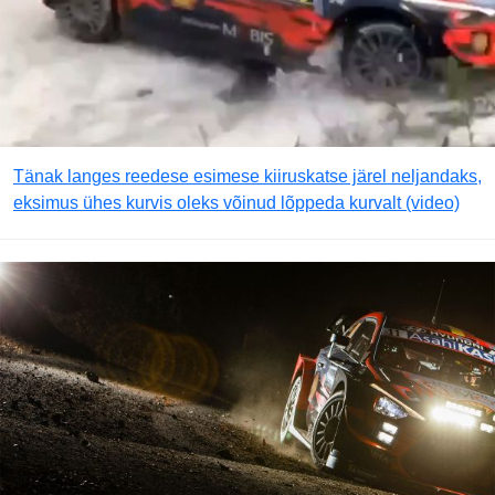
Tänak langes reedese esimese kiiruskatse järel neljandaks,
eksimus ühes kurvis oleks võinud lõppeda kurvalt (video)