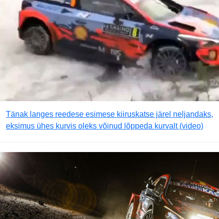
Tänak langes reedese esimese kiiruskatse järel neljandaks,
eksimus ühes kurvis oleks võinud lõppeda kurvalt (video)