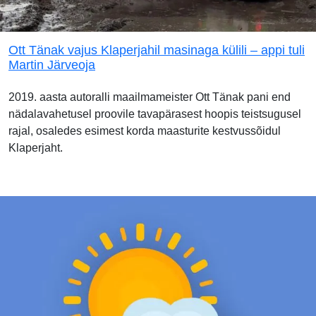
Ott Tänak vajus Klaperjahil masinaga külili – appi tuli
Martin Järveoja
2019. aasta autoralli maailmameister Ott Tänak pani end
nädalavahetusel proovile tavapärasest hoopis teistsugusel
rajal, osaledes esimest korda maasturite kestvussõidul
Klaperjaht.