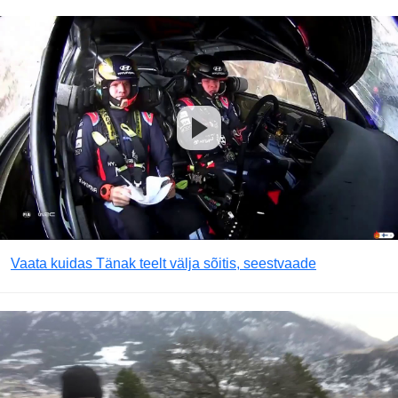
Vaata kuidas Tänak teelt välja sõitis, seestvaade