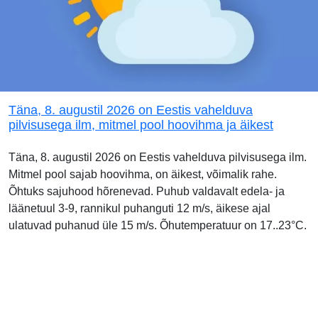
Täna, 8. augustil 2026 on Eestis vahelduva
pilvisusega ilm, mitmel pool hoovihma ja äikest
Täna, 8. augustil 2026 on Eestis vahelduva pilvisusega ilm.
Mitmel pool sajab hoovihma, on äikest, võimalik rahe.
Õhtuks sajuhood hõrenevad. Puhub valdavalt edela- ja
läänetuul 3-9, rannikul puhanguti 12 m/s, äikese ajal
ulatuvad puhanud üle 15 m/s. Õhutemperatuur on 17..23°C.