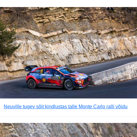
Neuville tugev sõit kindlustas talle Monte Carlo ralli võidu