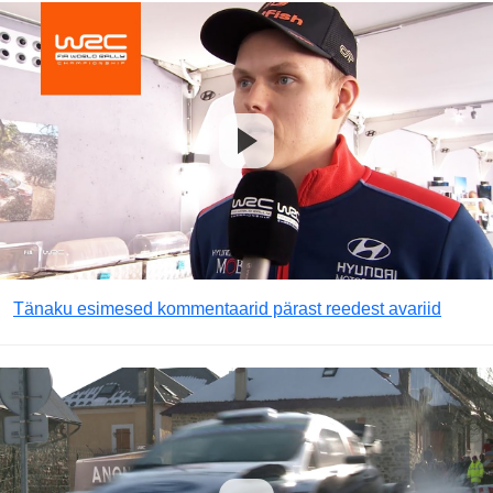
Tänaku esimesed kommentaarid pärast reedest avariid