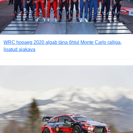
WRC hooaeg 2020 algab täna õhtul Monte Carlo ralliga,
lisatud ajakava