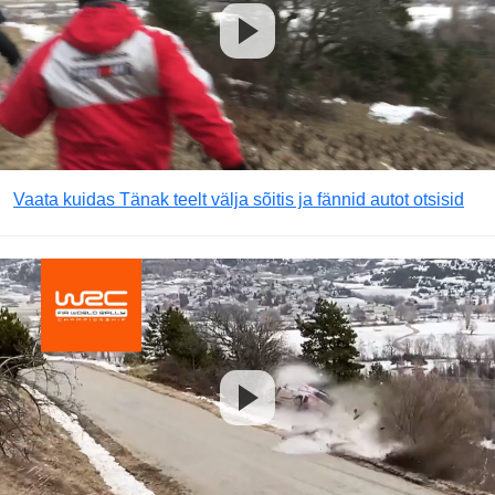
Vaata kuidas Tänak teelt välja sõitis ja fännid autot otsisid