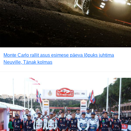
Monte Carlo rallit asus esimese päeva lõpuks juhtima
Neuville, Tänak kolmas