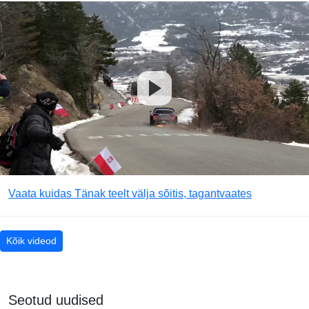
Vaata kuidas Tänak teelt välja sõitis, tagantvaates
Kõik videod
Seotud uudised