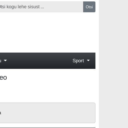
Otsi
gu
Sport
deo
a