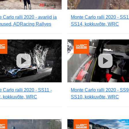
 Carlo ralli 2020 - avariid ja
Monte Carlo ralli 2020 - SS1
mused, ADRacing Rallyes
SS14, kokkuvõte, WRC
 Carlo ralli 2020 - SS11 -
Monte Carlo ralli 2020 - SS9
, kokkuvõte, WRC
SS10, kokkuvõte, WRC