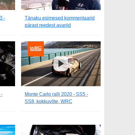
3 -
Tänaku esimesed kommentaarid
pärast reedest avariid
 -
Monte Carlo ralli 2020 - SS5 -
SS8, kokkuvõte, WRC