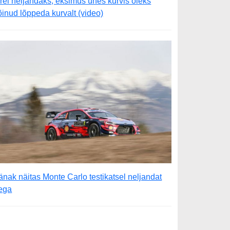
ärel neljandaks, eksimus ühes kurvis oleks
õinud lõppeda kurvalt (video)
änak näitas Monte Carlo testikatsel neljandat
ega