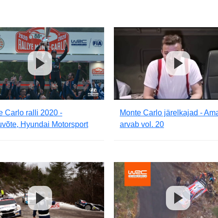
 Carlo ralli 2020 -
Monte Carlo järelkajad - Am
võte, Hyundai Motorsport
arvab vol. 20