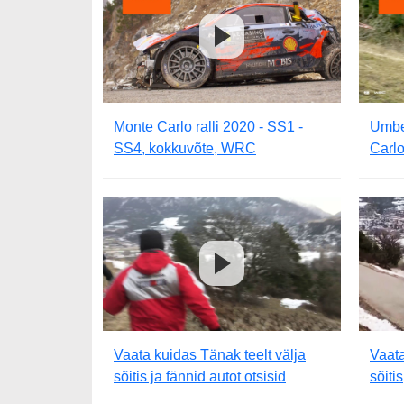
Monte Carlo ralli 2020 - SS1 -
Umbe
SS4, kokkuvõte, WRC
Carlo
Vaata kuidas Tänak teelt välja
Vaata
sõitis ja fännid autot otsisid
sõiti