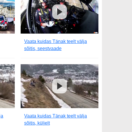
Vaata kuidas Tänak teelt välja
sõitis, seestvaade
ja
Vaata kuidas Tänak teelt välja
sõitis, küljelt