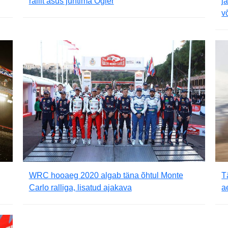
rallit asus juhtima Ogier
j
v
WRC hooaeg 2020 algab täna õhtul Monte
T
Carlo ralliga, lisatud ajakava
a