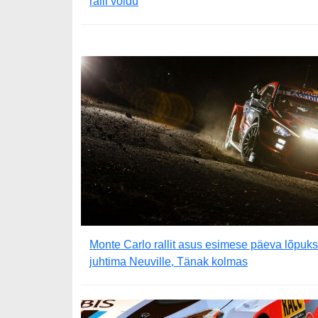
ralli võidu
Monte Carlo rallit asus esimese päeva lõpuks
juhtima Neuville, Tänak kolmas