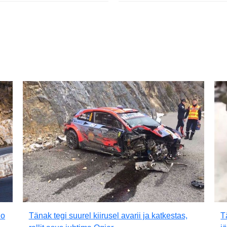
lo
Tänak tegi suurel kiirusel avarii ja katkestas,
T