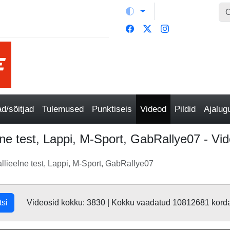
/sõitjad
Tulemused
Punktiseis
Videod
Pildid
Ajalu
elne test, Lappi, M-Sport, GabRallye07 - Vi
rallieelne test, Lappi, M-Sport, GabRallye07
tsi
Videosid kokku: 3830 | Kokku vaadatud 10812681 kord