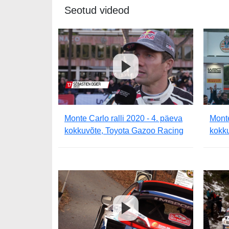
Seotud videod
Monte Carlo ralli 2020 - 4. päeva
Monte
kokkuvõte, Toyota Gazoo Racing
kokku