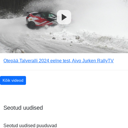
Otepää Talveralli 2024 eelne test, Aivo Jurken RallyTV
Kõik videod
Seotud uudised
Seotud uudised puuduvad