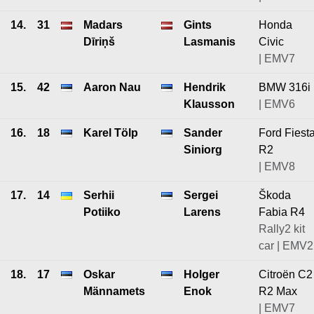
14.
31
Madars
Gints
Honda
Dīriņš
Lasmanis
Civic
| EMV7
15.
42
Aaron Nau
Hendrik
BMW 316i
Klausson
| EMV6
16.
18
Karel Tölp
Sander
Ford Fiest
Siniorg
R2
| EMV8
17.
14
Serhii
Sergei
Škoda
Potiiko
Larens
Fabia R4
Rally2 kit
car | EMV2
18.
17
Oskar
Holger
Citroën C2
Männamets
Enok
R2 Max
| EMV7