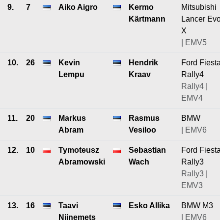
9.
7
Aiko Aigro
Kermo
Mitsubishi
Kärtmann
Lancer Ev
X
| EMV5
10.
26
Kevin
Hendrik
Ford Fiest
Lempu
Kraav
Rally4
Rally4 |
EMV4
11.
20
Markus
Rasmus
BMW
Abram
Vesiloo
| EMV6
12.
10
Tymoteusz
Sebastian
Ford Fiest
Abramowski
Wach
Rally3
Rally3 |
EMV3
13.
16
Taavi
Esko Allika
BMW M3
Niinemets
| EMV6