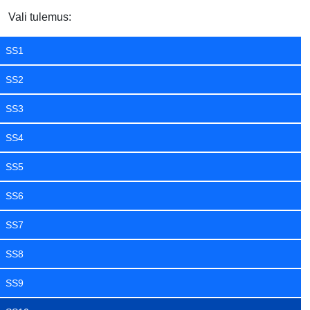
Vali tulemus:
SS1
SS2
SS3
SS4
SS5
SS6
SS7
SS8
SS9