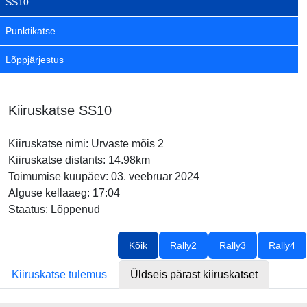
SS10
Punktikatse
Lõppjärjestus
Kiiruskatse SS10
Kiiruskatse nimi: Urvaste mõis 2
Kiiruskatse distants: 14.98km
Toimumise kuupäev: 03. veebruar 2024
Alguse kellaaeg: 17:04
Staatus: Lõppenud
Kõik
Rally2
Rally3
Rally4
Kiiruskatse tulemus
Üldseis pärast kiiruskatset