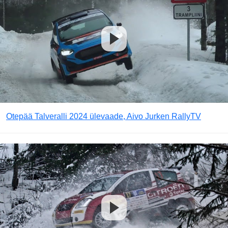
Otepää Talveralli 2024 ülevaade, Aivo Jurken RallyTV