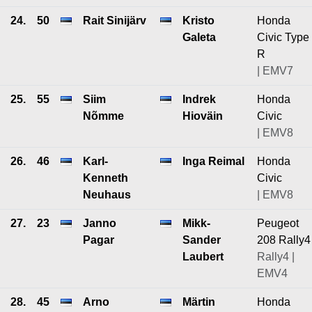
24.
50
Rait Sinijärv
Kristo
Honda
Galeta
Civic Type
R
| EMV7
25.
55
Siim
Indrek
Honda
Nõmme
Hioväin
Civic
| EMV8
26.
46
Karl-
Inga Reimal
Honda
Kenneth
Civic
Neuhaus
| EMV8
27.
23
Janno
Mikk-
Peugeot
Pagar
Sander
208 Rally4
Laubert
Rally4 |
EMV4
28.
45
Arno
Märtin
Honda