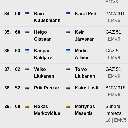
EMV3
34.
60
Rain
Karol Pert
BMW 316i
Kuuskmann
| EMV6
35.
68
Heigo
Keir
GAZ 51
Ojasaar
Järvsaar
| EMV9
36.
63
Kaspar
Madis
GAZ 51
Kaldjärv
Allese
| EMV9
37.
62
Veiko
Toivo
GAZ 51
Liukanen
Liukanen
| EMV9
38.
52
Priit Puskar
Kaire Lusti
BMW 316
| EMV6
39.
69
Rokas
Martynas
Subaru
Markovičius
Masaitis
Impreza
L8 | EMV5