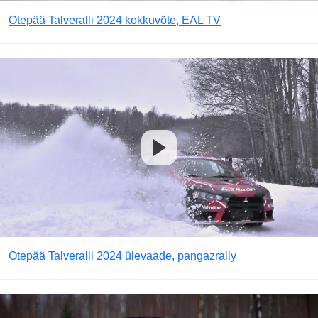
Otepää Talveralli 2024 kokkuvõte, EAL TV
Otepää Talveralli 2024 ülevaade, pangazrally