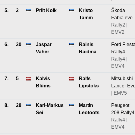
5.
2
Priit Koik
Kristo
Škoda
Tamm
Fabia evo
Rally2 |
EMV2
6.
30
Jaspar
Rainis
Ford Fiest
Vaher
Raidma
Rally4
Rally4 |
EMV4
7.
5
Kalvis
Ralfs
Mitsubishi
Blūms
Lipstoks
Lancer Ev
| EMV5
8.
28
Karl-Markus
Martin
Peugeot
Sei
Leotoots
208 Rally4
Rally4 |
EMV4