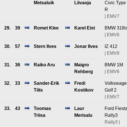
Metsaluik
Liivaoja
Civic Type
R
| EMV7
29.
39
Romet Klee
Karel Eist
BMW 318i
| EMV6
30.
57
Stern Ilves
Jonar Ilves
IZ 412
| EMV8
31.
36
Raiko Aru
Maigro
BMW 1M
Rehberg
| EMV6
32.
33
Sander-Erik
Fredi
Volkswage
Tiits
Kostikov
Golf 2
| EMV7
33.
43
Toomas
Laur
Ford Fiest
Triisa
Merisalu
Rally3
Rally3 |