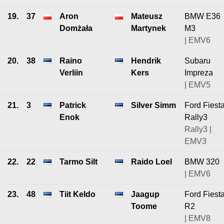
19.
37
Aron
Mateusz
BMW E36
Domżała
Martynek
M3
| EMV6
20.
38
Raino
Hendrik
Subaru
Verliin
Kers
Impreza
| EMV5
21.
3
Patrick
Silver Simm
Ford Fiest
Enok
Rally3
Rally3 |
EMV3
22.
22
Tarmo Silt
Raido Loel
BMW 320
| EMV6
23.
48
Tiit Keldo
Jaagup
Ford Fiest
Toome
R2
| EMV8