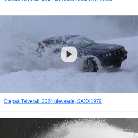
Otepää Talveralli 2024 ülevaade, SAXX1979