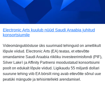
Electronic Arts kuulub nüüd Saudi Araabia juhitud
konsortsiumile
Videomängutööstuse üks suurimaid tehinguid on ametlikult
lõpule viidud. Electronic Arts (EA) teatas, et ettevõtte
omandamine Saudi Araabia riikliku investeerimisfondi (PIF),
Silver Lake'i ja Affinity Partnersi moodustatud konsortsiumi
poolt on edukalt lõpule viidud. Ligikaudu 55 miljardi dollari
suurune tehing viib EA börsilt ning avab ettevõtte sõnul uue
peatüki mängude ja tehisintellekti arendamisel.