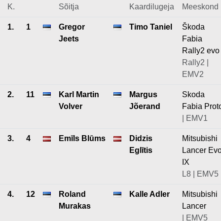
K.
Sõitja
Kaardilugeja
Meeskond
1.
1
Gregor
Timo Taniel
Škoda
Jeets
Fabia
Rally2 evo
Rally2 |
EMV2
2.
11
Karl Martin
Margus
Skoda
Volver
Jõerand
Fabia Prot
| EMV1
3.
4
Emīls Blūms
Didzis
Mitsubishi
Eglītis
Lancer Ev
IX
L8 | EMV5
4.
12
Roland
Kalle Adler
Mitsubishi
Murakas
Lancer
| EMV5