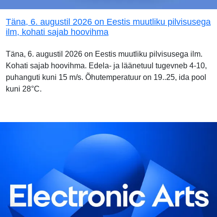
Täna, 6. augustil 2026 on Eestis muutliku pilvisusega
ilm, kohati sajab hoovihma
Täna, 6. augustil 2026 on Eestis muutliku pilvisusega ilm.
Kohati sajab hoovihma. Edela- ja läänetuul tugevneb 4-10,
puhanguti kuni 15 m/s. Õhutemperatuur on 19..25, ida pool
kuni 28°C.