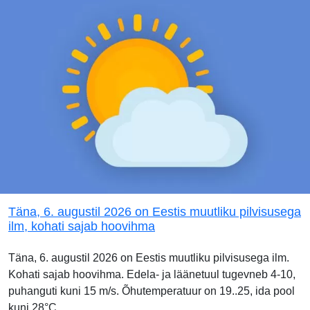
Täna, 6. augustil 2026 on Eestis muutliku pilvisusega
ilm, kohati sajab hoovihma
Täna, 6. augustil 2026 on Eestis muutliku pilvisusega ilm.
Kohati sajab hoovihma. Edela- ja läänetuul tugevneb 4-10,
puhanguti kuni 15 m/s. Õhutemperatuur on 19..25, ida pool
kuni 28°C.