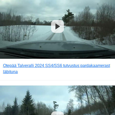
Otepää Talveralli 2024 SS4/SS6 tutvustus pardakaamerast
läbituna