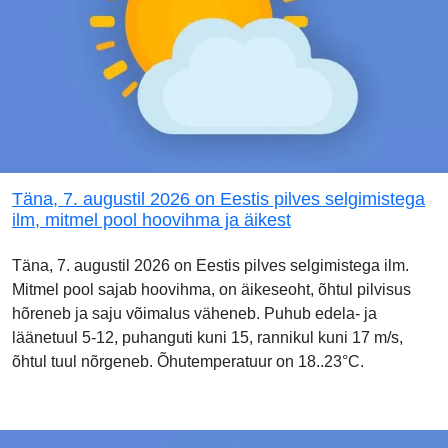
Täna, 7. augustil 2026 on Eestis pilves selgimistega
ilm, mitmel pool hoovihma ja äikest
Täna, 7. augustil 2026 on Eestis pilves selgimistega ilm.
Mitmel pool sajab hoovihma, on äikeseoht, õhtul pilvisus
hõreneb ja saju võimalus väheneb. Puhub edela- ja
läänetuul 5-12, puhanguti kuni 15, rannikul kuni 17 m/s,
õhtul tuul nõrgeneb. Õhutemperatuur on 18..23°C.