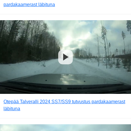
pardakaamerast läbituna
Otepää Talveralli 2024 SS7/SS9 tutvustus pardakaamerast
läbituna