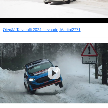
Otepää Talveralli 2024 ülevaade, Martini2771