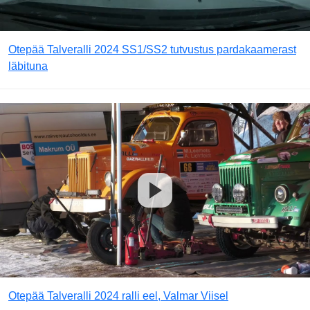
Otepää Talveralli 2024 SS1/SS2 tutvustus pardakaamerast
läbituna
Otepää Talveralli 2024 ralli eel, Valmar Viisel