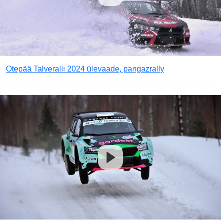
Otepää Talveralli 2024 ülevaade, pangazrally