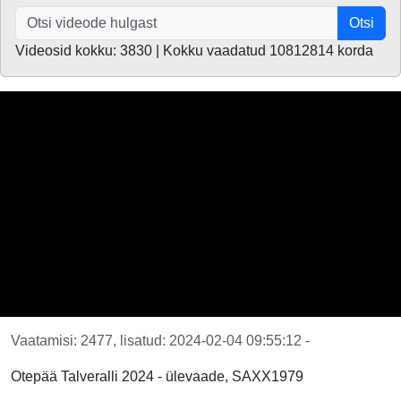
Otsi
Videosid kokku: 3830 | Kokku vaadatud 10812814 korda
Vaatamisi: 2477, lisatud: 2024-02-04 09:55:12 -
Otepää Talveralli 2024 - ülevaade, SAXX1979