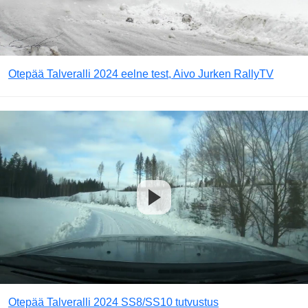
Otepää Talveralli 2024 eelne test, Aivo Jurken RallyTV
Otepää Talveralli 2024 SS8/SS10 tutvustus