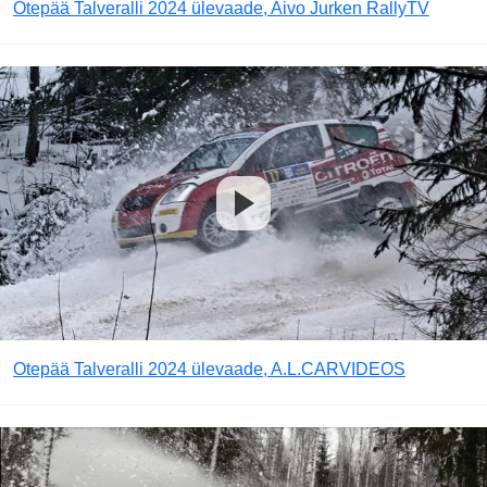
Otepää Talveralli 2024 ülevaade, Aivo Jurken RallyTV
Otepää Talveralli 2024 ülevaade, A.L.CARVIDEOS