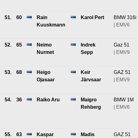
51.
60
Rain
Karol Pert
BMW 316i
Kuuskmann
| EMV6
52.
65
Neimo
Indrek
Gaz 51
Nurmet
Sepp
| EMV9
53.
68
Heigo
Keir
GAZ 51
Ojasaar
Järvsaar
| EMV9
54.
36
Raiko Aru
Maigro
BMW 1M
Rehberg
| EMV6
55.
63
Kaspar
Madis
GAZ 51