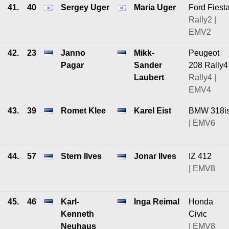
41.
40
Sergey Uger
Maria Uger
Ford Fiest
Rally2 |
EMV2
42.
23
Janno
Mikk-
Peugeot
Pagar
Sander
208 Rally4
Laubert
Rally4 |
EMV4
43.
39
Romet Klee
Karel Eist
BMW 318i
| EMV6
44.
57
Stern Ilves
Jonar Ilves
IZ 412
| EMV8
45.
46
Karl-
Inga Reimal
Honda
Kenneth
Civic
Neuhaus
| EMV8