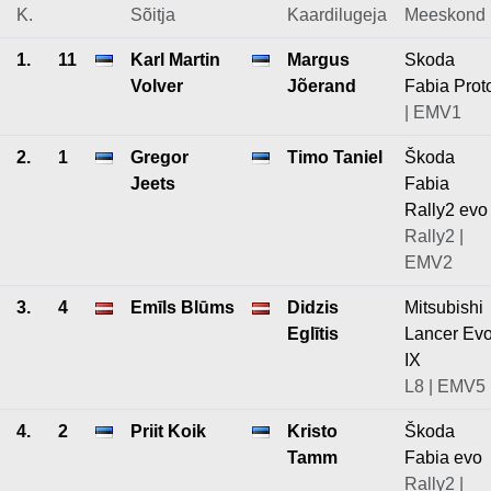
K.
Sõitja
Kaardilugeja
Meeskond
1.
11
Karl Martin
Margus
Skoda
Volver
Jõerand
Fabia Prot
| EMV1
2.
1
Gregor
Timo Taniel
Škoda
Jeets
Fabia
Rally2 evo
Rally2 |
EMV2
3.
4
Emīls Blūms
Didzis
Mitsubishi
Eglītis
Lancer Ev
IX
L8 | EMV5
4.
2
Priit Koik
Kristo
Škoda
Tamm
Fabia evo
Rally2 |