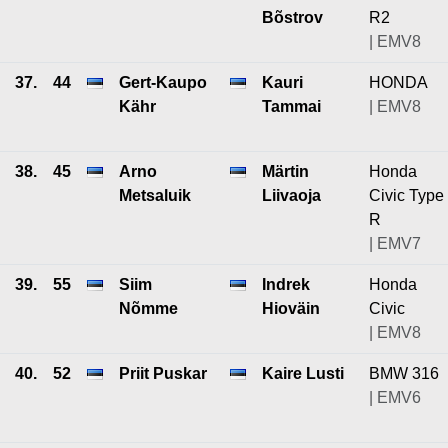
Bõstrov
R2
| EMV8
37.
44
Gert-Kaupo
Kauri
HONDA
Kähr
Tammai
| EMV8
38.
45
Arno
Märtin
Honda
Metsaluik
Liivaoja
Civic Type
R
| EMV7
39.
55
Siim
Indrek
Honda
Nõmme
Hioväin
Civic
| EMV8
40.
52
Priit Puskar
Kaire Lusti
BMW 316
| EMV6