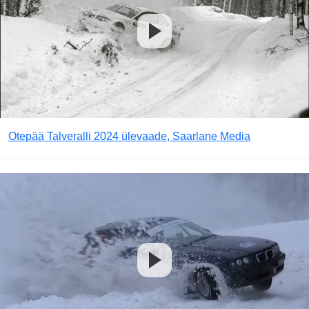
Otepää Talveralli 2024 ülevaade, Saarlane Media