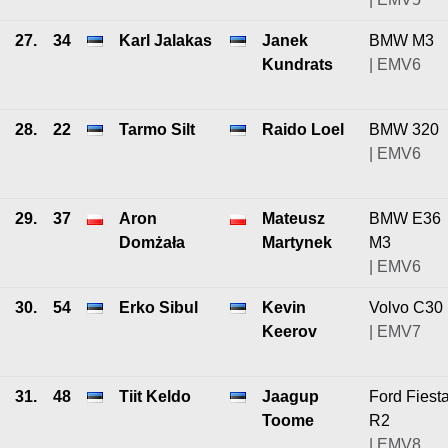
27.
34
Karl Jalakas
Janek
BMW M3
Kundrats
| EMV6
28.
22
Tarmo Silt
Raido Loel
BMW 320
| EMV6
29.
37
Aron
Mateusz
BMW E36
Domżała
Martynek
M3
| EMV6
30.
54
Erko Sibul
Kevin
Volvo C30
Keerov
| EMV7
31.
48
Tiit Keldo
Jaagup
Ford Fiest
Toome
R2
| EMV8