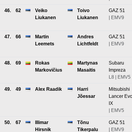
46.
62
Veiko
Toivo
GAZ 51
Liukanen
Liukanen
| EMV9
47.
66
Martin
Andres
GAZ 51
Leemets
Lichtfeldt
| EMV9
48.
69
Rokas
Martynas
Subaru
Markovičius
Masaitis
Impreza
L8 | EMV5
49.
49
Alex Raadik
Harri
Mitsubishi
Jõessar
Lancer Ev
IX
| EMV5
50.
67
Illimar
Tõnu
GAZ 51
Hirsnik
Tikerpalu
| EMV9