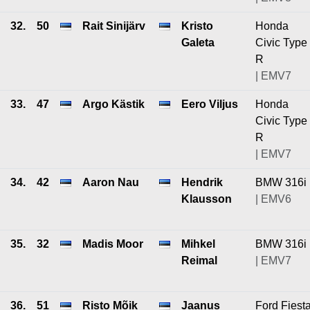
32.
50
Rait Sinijärv
Kristo
Honda
Galeta
Civic Type
R
| EMV7
33.
47
Argo Kästik
Eero Viljus
Honda
Civic Type
R
| EMV7
34.
42
Aaron Nau
Hendrik
BMW 316i
Klausson
| EMV6
35.
32
Madis Moor
Mihkel
BMW 316i
Reimal
| EMV7
36.
51
Risto Mõik
Jaanus
Ford Fiest