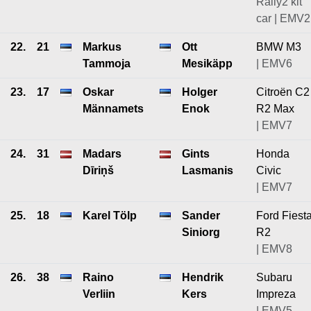
Rally2 kit
car | EMV2
22.
21
Markus
Ott
BMW M3
Tammoja
Mesikäpp
| EMV6
23.
17
Oskar
Holger
Citroën C2
Männamets
Enok
R2 Max
| EMV7
24.
31
Madars
Gints
Honda
Dīriņš
Lasmanis
Civic
| EMV7
25.
18
Karel Tölp
Sander
Ford Fiest
Siniorg
R2
| EMV8
26.
38
Raino
Hendrik
Subaru
Verliin
Kers
Impreza
| EMV5