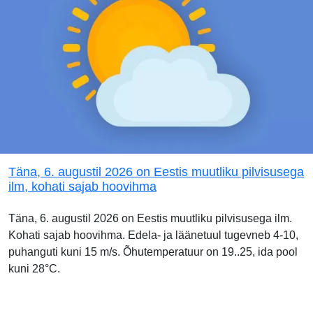
Täna, 6. augustil 2026 on Eestis muutliku pilvisusega
ilm, kohati sajab hoovihma
Täna, 6. augustil 2026 on Eestis muutliku pilvisusega ilm.
Kohati sajab hoovihma. Edela- ja läänetuul tugevneb 4-10,
puhanguti kuni 15 m/s. Õhutemperatuur on 19..25, ida pool
kuni 28°C.