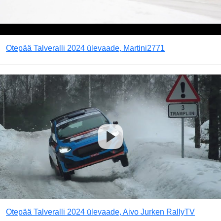
Otepää Talveralli 2024 ülevaade, Martini2771
Otepää Talveralli 2024 ülevaade, Aivo Jurken RallyTV