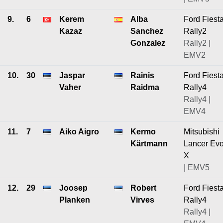
9.
6
Kerem
Alba
Ford Fiest
Kazaz
Sanchez
Rally2
Gonzalez
Rally2 |
EMV2
10.
30
Jaspar
Rainis
Ford Fiest
Vaher
Raidma
Rally4
Rally4 |
EMV4
11.
7
Aiko Aigro
Kermo
Mitsubishi
Kärtmann
Lancer Ev
X
| EMV5
12.
29
Joosep
Robert
Ford Fiest
Planken
Virves
Rally4
Rally4 |