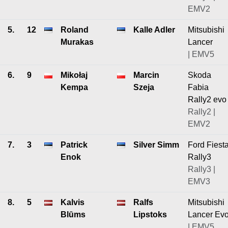
EMV2
5.
12
Roland
Kalle Adler
Mitsubishi
Murakas
Lancer
| EMV5
6.
9
Mikołaj
Marcin
Skoda
Kempa
Szeja
Fabia
Rally2 evo
Rally2 |
EMV2
7.
3
Patrick
Silver Simm
Ford Fiest
Enok
Rally3
Rally3 |
EMV3
8.
5
Kalvis
Ralfs
Mitsubishi
Blūms
Lipstoks
Lancer Ev
| EMV5