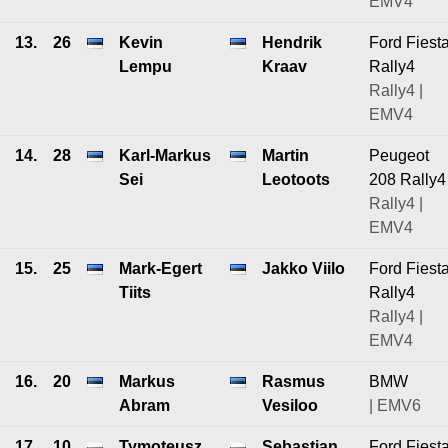
EMV4
13.
26
Kevin
Hendrik
Ford Fiest
Lempu
Kraav
Rally4
Rally4 |
EMV4
14.
28
Karl-Markus
Martin
Peugeot
Sei
Leotoots
208 Rally4
Rally4 |
EMV4
15.
25
Mark-Egert
Jakko Viilo
Ford Fiest
Tiits
Rally4
Rally4 |
EMV4
16.
20
Markus
Rasmus
BMW
Abram
Vesiloo
| EMV6
17.
10
Tymoteusz
Sebastian
Ford Fiest