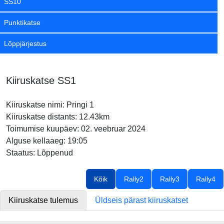
SS10
Punktikatse
Lõppjärjestus
Kiiruskatse SS1
Kiiruskatse nimi: Pringi 1
Kiiruskatse distants: 12.43km
Toimumise kuupäev: 02. veebruar 2024
Alguse kellaaeg: 19:05
Staatus: Lõppenud
Kõik
Rally2
Rally3
Rally4
Kiiruskatse tulemus
Üldseis pärast kiiruskatset