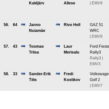
Kaldjärv
Allese
| EMV9
56.
64
Janno
Rivo Hell
GAZ 51
Nuiamäe
WRC
| EMV9
57.
43
Toomas
Laur
Ford Fiest
Triisa
Merisalu
Rally3
Rally3 |
EMV3
58.
33
Sander-Erik
Fredi
Volkswage
Tiits
Kostikov
Golf 2
| EMV7