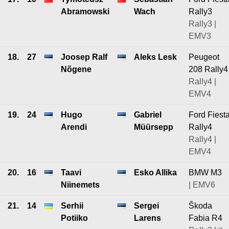
Abramowski
Wach
Rally3
Rally3 |
EMV3
18.
27
Joosep Ralf
Aleks Lesk
Peugeot
Nõgene
208 Rally4
Rally4 |
EMV4
19.
24
Hugo
Gabriel
Ford Fiest
Arendi
Müürsepp
Rally4
Rally4 |
EMV4
20.
16
Taavi
Esko Allika
BMW M3
Niinemets
| EMV6
21.
14
Serhii
Sergei
Škoda
Potiiko
Larens
Fabia R4