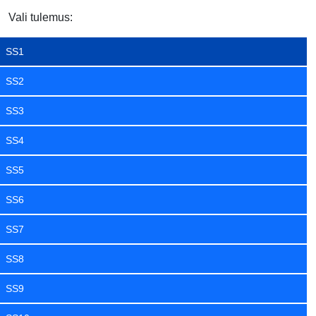
Vali tulemus:
SS1
SS2
SS3
SS4
SS5
SS6
SS7
SS8
SS9