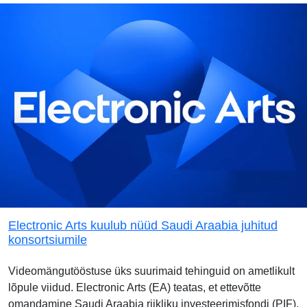
Electronic Arts kuulub nüüd Saudi Araabia juhitud
konsortsiumile
Videomängutööstuse üks suurimaid tehinguid on ametlikult
lõpule viidud. Electronic Arts (EA) teatas, et ettevõtte
omandamine Saudi Araabia riikliku investeerimisfondi (PIF),