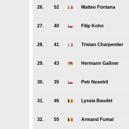
26.
52
Matteo Fontana
27.
40
Filip Kohn
28.
41
Tristan Charpentier
29.
43
Hermann Gaßner
30.
35
Petr Nesetril
31.
46
Lyssia Baudet
32.
55
Armand Fumal