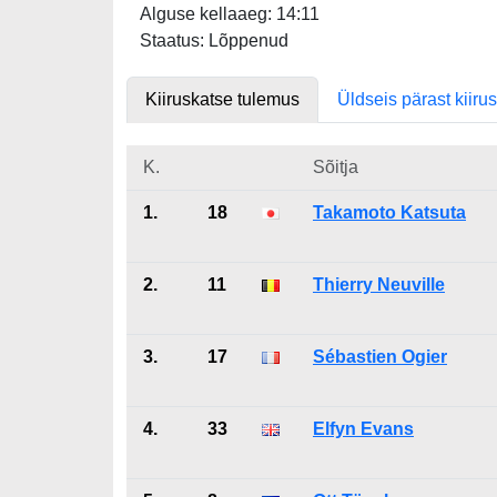
Alguse kellaaeg: 14:11
Staatus: Lõppenud
Kiiruskatse tulemus
Üldseis pärast kiiru
K.
Sõitja
1.
18
Takamoto Katsuta
2.
11
Thierry Neuville
3.
17
Sébastien Ogier
4.
33
Elfyn Evans