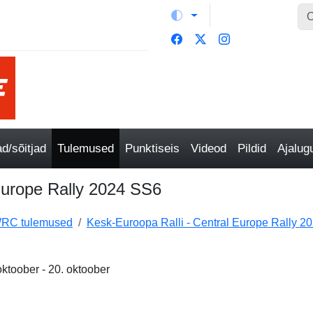
/sõitjad
Tulemused
Punktiseis
Videod
Pildid
Ajalu
Europe Rally 2024 SS6
RC tulemused
Kesk-Euroopa Ralli - Central Europe Rally 2
ktoober - 20. oktoober