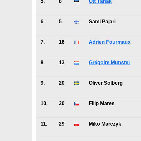
5.
8
Ott Tänak
6.
5
Sami Pajari
7.
16
Adrien Fourmaux
8.
13
Grégoire Munster
9.
20
Oliver Solberg
10.
30
Filip Mares
11.
29
Miko Marczyk