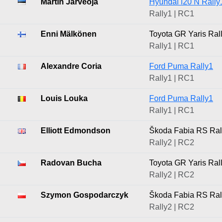
Martin Järveoja
Hyundai i20 N Rally
Rally1 | RC1
Enni Mälkönen
Toyota GR Yaris Ral
Rally1 | RC1
Alexandre Coria
Ford Puma Rally1
Rally1 | RC1
Louis Louka
Ford Puma Rally1
Rally1 | RC1
Elliott Edmondson
Škoda Fabia RS Ral
Rally2 | RC2
Radovan Bucha
Toyota GR Yaris Ral
Rally2 | RC2
Szymon Gospodarczyk
Škoda Fabia RS Ral
Rally2 | RC2