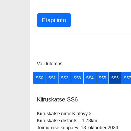
Etapi info
Vali tulemus:
SS0
SS1
SS2
SS3
SS4
SS5
SS6
SS
Kiiruskatse SS6
Kiiruskatse nimi: Klatovy 3
Kiiruskatse distants: 11.78km
Toimumise kuupäev: 18. oktoober 2024