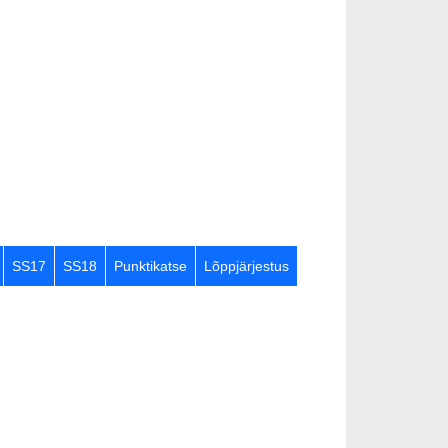
SS17
SS18
Punktikatse
Lõppjärjestus