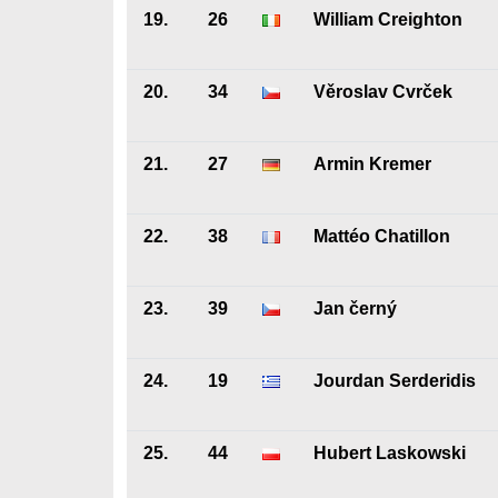
19.
26
William Creighton
20.
34
Věroslav Cvrček
21.
27
Armin Kremer
22.
38
Mattéo Chatillon
23.
39
Jan černý
24.
19
Jourdan Serderidis
25.
44
Hubert Laskowski