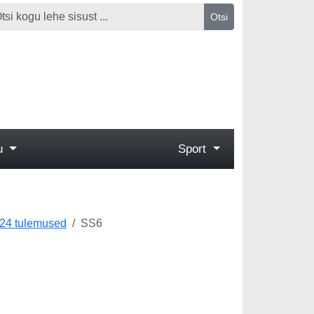
Otsi
gu
Sport
024 tulemused
SS6