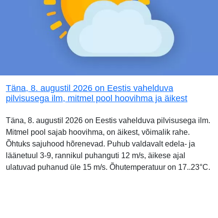
Täna, 8. augustil 2026 on Eestis vahelduva
pilvisusega ilm, mitmel pool hoovihma ja äikest
Täna, 8. augustil 2026 on Eestis vahelduva pilvisusega ilm.
Mitmel pool sajab hoovihma, on äikest, võimalik rahe.
Õhtuks sajuhood hõrenevad. Puhub valdavalt edela- ja
läänetuul 3-9, rannikul puhanguti 12 m/s, äikese ajal
ulatuvad puhanud üle 15 m/s. Õhutemperatuur on 17..23°C.