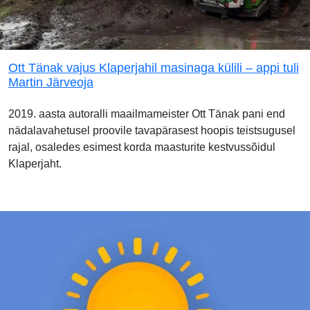
Ott Tänak vajus Klaperjahil masinaga külili – appi tuli
Martin Järveoja
2019. aasta autoralli maailmameister Ott Tänak pani end
nädalavahetusel proovile tavapärasest hoopis teistsugusel
rajal, osaledes esimest korda maasturite kestvussõidul
Klaperjaht.