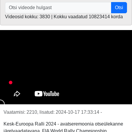
Otsi
Videosid kokku: 3830 | Kokku vaadatud 10823414 korda
Vaatamisi: 2210, lisatud: 2024-10-17 17:33:14 -
Kesk-Euroopa Ralli 2024 - avatseremoonia otseülekanne
järelvaadatavana, FIA World Rally Championship