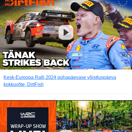
Kesk-Euroopa Ralli 2024 pühapäevase võistluspäeva
kokkuvõte, DirtFish