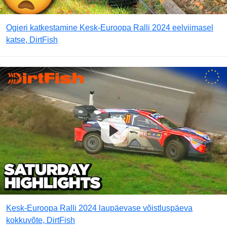
Ogieri katkestamine Kesk-Euroopa Ralli 2024 eelviimasel
katse, DirtFish
Kesk-Euroopa Ralli 2024 laupäevase võistluspäeva
kokkuvõte, DirtFish