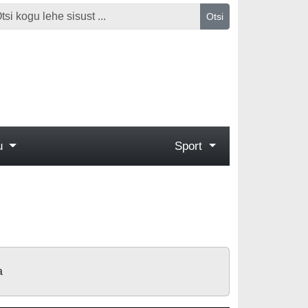
Otsi
gu
Sport
a