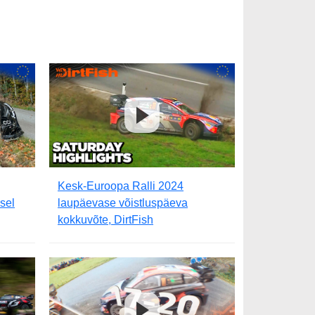
Kesk-Euroopa Ralli 2024
sel
laupäevase võistluspäeva
kokkuvõte, DirtFish