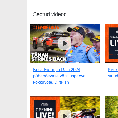
Seotud videod
Kesk-Euroopa Ralli 2024
Kesk
pühapäevase võistluspäeva
stuu
kokkuvõte, DirtFish