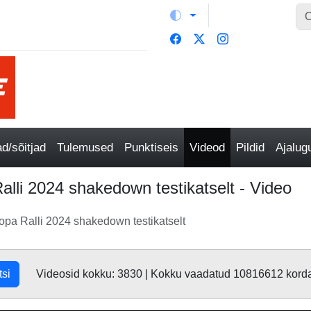
/sõitjad
Tulemused
Punktiseis
Videod
Pildid
Ajalu
li 2024 shakedown testikatselt - Video
pa Ralli 2024 shakedown testikatselt
tsi
Videosid kokku: 3830 | Kokku vaadatud 10816612 kord