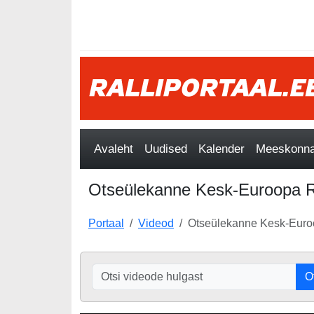
Avaleht
Uudised
Kalender
Meeskonnad
Otseülekanne Kesk-Euroopa Ral
Portaal
Videod
Otseülekanne Kesk-Euroo
O