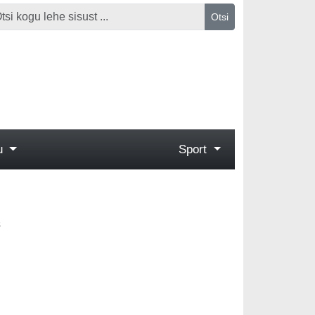
Otsi
gu
Sport
s