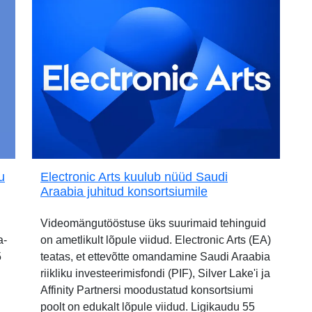
u
Electronic Arts kuulub nüüd Saudi
Araabia juhitud konsortsiumile
Videomängutööstuse üks suurimaid tehinguid
a-
on ametlikult lõpule viidud. Electronic Arts (EA)
5
teatas, et ettevõtte omandamine Saudi Araabia
riikliku investeerimisfondi (PIF), Silver Lake'i ja
Affinity Partnersi moodustatud konsortsiumi
poolt on edukalt lõpule viidud. Ligikaudu 55