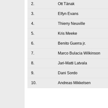
2.
Ott Tänak
3.
Elfyn Evans
4.
Thierry Neuville
5.
Kris Meeke
6.
Benito Guerra jr.
7.
Marco Bulacia Wilkinson
8.
Jari-Matti Latvala
9.
Dani Sordo
10.
Andreas Mikkelsen