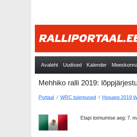
Avaleht
Uudised
Kalender
Meeskonnad
Mehhiko ralli 2019: lõppjärjest
Portaal
WRC tulemused
Hooaeg 2019 W
Etapi toimumise aeg: 7. m