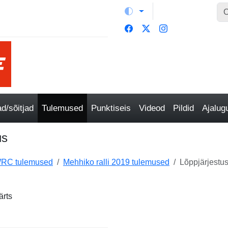
/sõitjad
Tulemused
Punktiseis
Videod
Pildid
Ajalu
us
RC tulemused
Mehhiko ralli 2019 tulemused
Lõppjärjestu
ärts