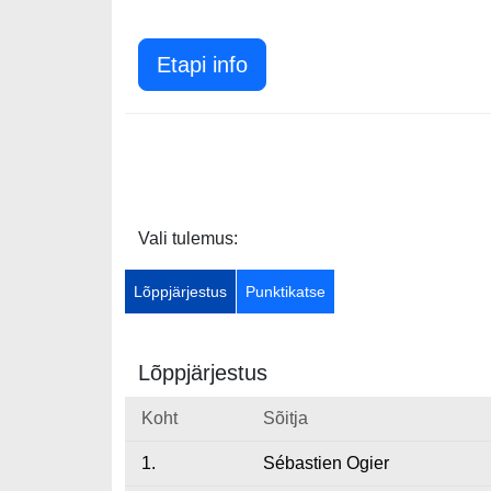
Etapi info
Vali tulemus:
Lõppjärjestus
Punktikatse
Lõppjärjestus
Koht
Sõitja
1.
Sébastien Ogier