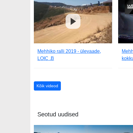
Mehhiko ralli 2019 - ülevaade,
Mehhi
LOIC .B
kokk
Kõik videod
Seotud uudised