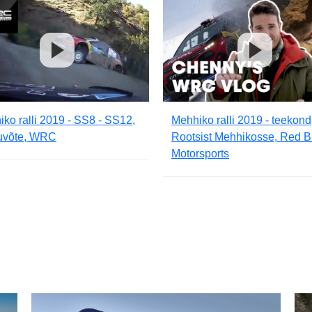
ko ralli 2019 - SS8 - SS12,
Mehhiko ralli 2019 - teekond
uvõte, WRC
Rootsist Mehhikosse, Red B
Motorsports