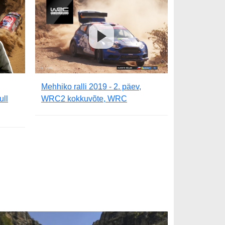
Mehhiko ralli 2019 - 2. päev,
ull
WRC2 kokkuvõte, WRC