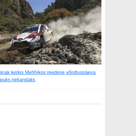
änak kerkis Mehhikos reedese võistluspäeva
õpuks neljandaks