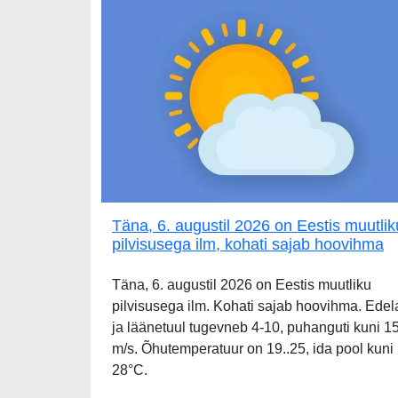
Täna, 6. augustil 2026 on Eestis muutlik
pilvisusega ilm, kohati sajab hoovihma
Täna, 6. augustil 2026 on Eestis muutliku
pilvisusega ilm. Kohati sajab hoovihma. Edel
ja läänetuul tugevneb 4-10, puhanguti kuni 1
m/s. Õhutemperatuur on 19..25, ida pool kuni
28°C.