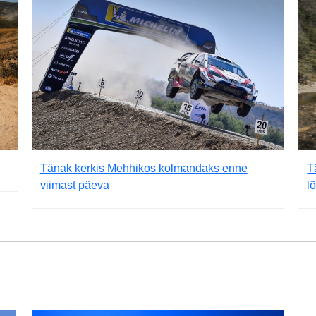
Tänak kerkis Mehhikos kolmandaks enne
T
viimast päeva
l