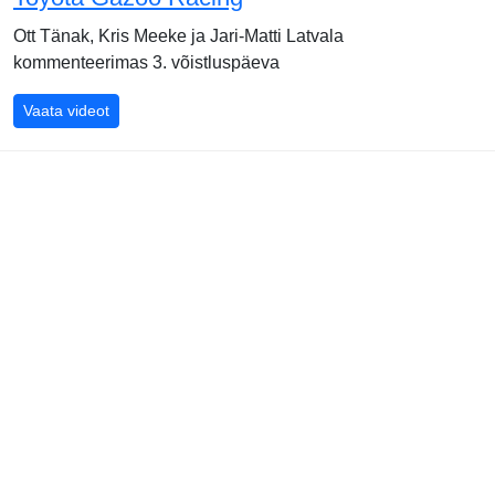
Ott Tänak, Kris Meeke ja Jari-Matti Latvala
kommenteerimas 3. võistluspäeva
Mehhiko ralli 2019 - 3. päev, kokkuvõte, Toyota Gazoo
Vaata videot