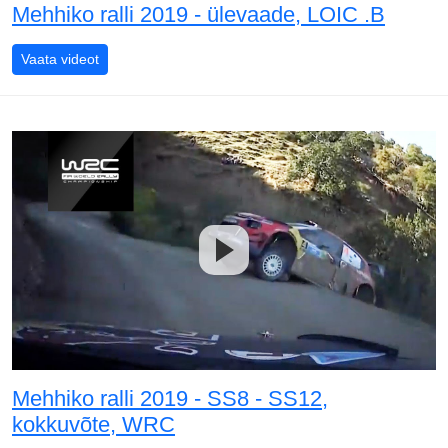
Mehhiko ralli 2019 - ülevaade, LOIC .B
Mehhiko ralli 2019 - ülevaade, LOIC .B
Vaata videot
Mehhiko ralli 2019 - SS8 - SS12,
kokkuvõte, WRC