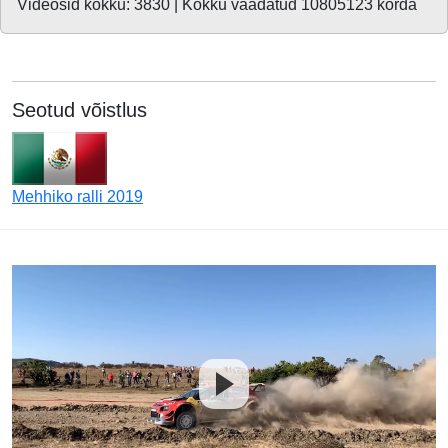
Videosid kokku: 3830 | Kokku vaadatud 10805123 korda
Seotud võistlus
Mehhiko ralli 2019