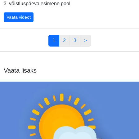
3. võistluspäeva esimene pool
Mehhiko ralli 2019 - SS8 - SS12, kokkuvõte, WRC
Vaata videot
1
2
3
>
Vaata lisaks