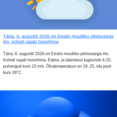
Täna, 6. augustil 2026 on Eestis muutliku pilvisusega
ilm, kohati sajab hoovihma
Täna, 6. augustil 2026 on Eestis muutliku pilvisusega ilm.
Kohati sajab hoovihma. Edela- ja läänetuul tugevneb 4-10,
puhanguti kuni 15 m/s. Õhutemperatuur on 19..25, ida pool
kuni 28°C.