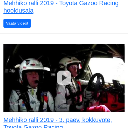
Mehhiko ralli 2019 - Toyota Gazoo Racing
hooldusala
Mehhiko ralli 2019 - Toyota Gazoo Racing hooldusala
Vaata videot
Mehhiko ralli 2019 - 3. päev, kokkuvõte,
Toyota Gazoo Racing