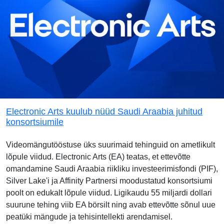
Electronic Arts kuulub nüüd Saudi Araabia juhitud
konsortsiumile
Videomängutööstuse üks suurimaid tehinguid on ametlikult
lõpule viidud. Electronic Arts (EA) teatas, et ettevõtte
omandamine Saudi Araabia riikliku investeerimisfondi (PIF),
Silver Lake'i ja Affinity Partnersi moodustatud konsortsiumi
poolt on edukalt lõpule viidud. Ligikaudu 55 miljardi dollari
suurune tehing viib EA börsilt ning avab ettevõtte sõnul uue
peatüki mängude ja tehisintellekti arendamisel.