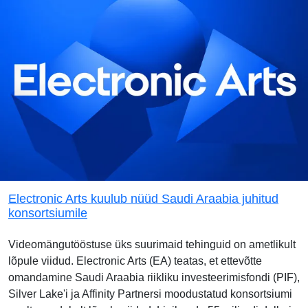
Electronic Arts kuulub nüüd Saudi Araabia juhitud
konsortsiumile
Videomängutööstuse üks suurimaid tehinguid on ametlikult
lõpule viidud. Electronic Arts (EA) teatas, et ettevõtte
omandamine Saudi Araabia riikliku investeerimisfondi (PIF),
Silver Lake'i ja Affinity Partnersi moodustatud konsortsiumi