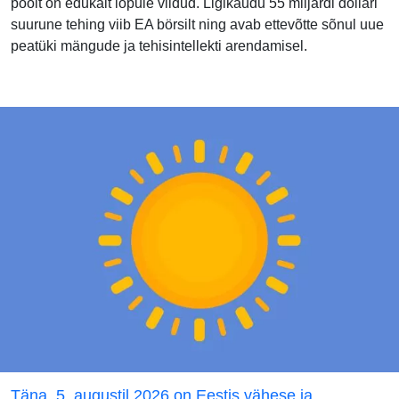
poolt on edukalt lõpule viidud. Ligikaudu 55 miljardi dollari
suurune tehing viib EA börsilt ning avab ettevõtte sõnul uue
peatüki mängude ja tehisintellekti arendamisel.
Täna, 5. augustil 2026 on Eestis vähese ja