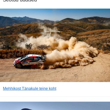
Mehhikost Tänakule teine koht