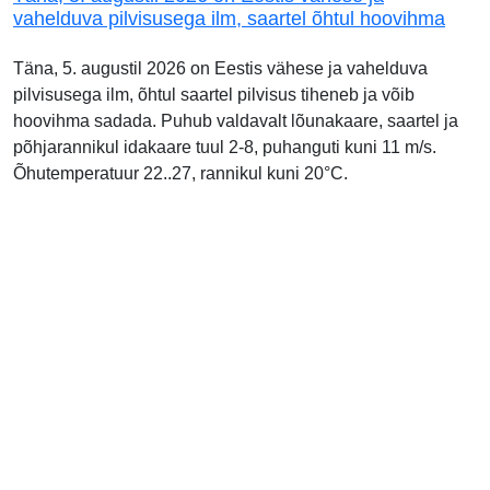
vahelduva pilvisusega ilm, saartel õhtul hoovihma
Täna, 5. augustil 2026 on Eestis vähese ja vahelduva
pilvisusega ilm, õhtul saartel pilvisus tiheneb ja võib
hoovihma sadada. Puhub valdavalt lõunakaare, saartel ja
põhjarannikul idakaare tuul 2-8, puhanguti kuni 11 m/s.
Õhutemperatuur 22..27, rannikul kuni 20°C.