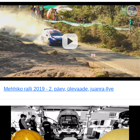
Mehhiko ralli 2019 - 2. päev, ülevaade, juanra-llye