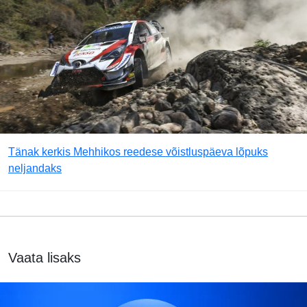
Tänak kerkis Mehhikos reedese võistluspäeva lõpuks
neljandaks
Vaata lisaks