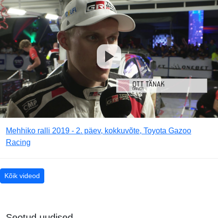
Mehhiko ralli 2019 - 2. päev, kokkuvõte, Toyota Gazoo
Racing
Kõik videod
Seotud uudised