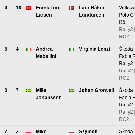
4.
18
Frank Tore
Lars-Håkon
Volksw
Larsen
Lundgreen
Polo G
R5
Rally2 
RC2
5.
4
Andrea
Virginia Lenzi
Škoda
Mabellini
Fabia 
Rally2
Rally2 
RC2
6.
7
Mille
Johan Grönvall
Škoda
Johansson
Fabia 
Rally2
Rally2 
RC2
7.
2
Miko
Szymon
Škoda