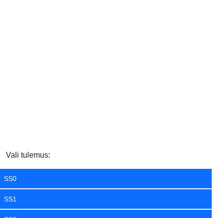
Vali tulemus:
SS0
SS1