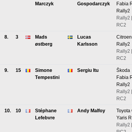
Marczyk
Gospodarczyk
Fabia 
Rally2
Rally2 
RC2
8.
3
Mads
Lucas
Citroe
østberg
Karlsson
Rally2
Rally2 
RC2
9.
15
Simone
Sergiu Itu
Škoda
Tempestini
Fabia 
Rally2
Rally2 
RC2
10.
10
Stéphane
Andy Malfoy
Toyota
Lefebvre
Yaris R
Rally2 
RC2