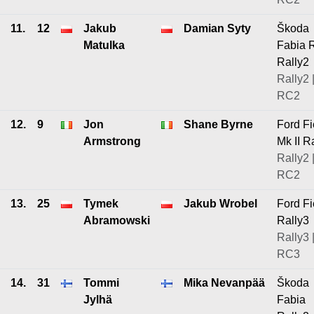
11.
12
Jakub
Damian Syty
Škoda
Matulka
Fabia 
Rally2
Rally2 
RC2
12.
9
Jon
Shane Byrne
Ford Fi
Armstrong
Mk II R
Rally2 
RC2
13.
25
Tymek
Jakub Wrobel
Ford Fi
Abramowski
Rally3
Rally3 
RC3
14.
31
Tommi
Mika Nevanpää
Škoda
Jylhä
Fabia