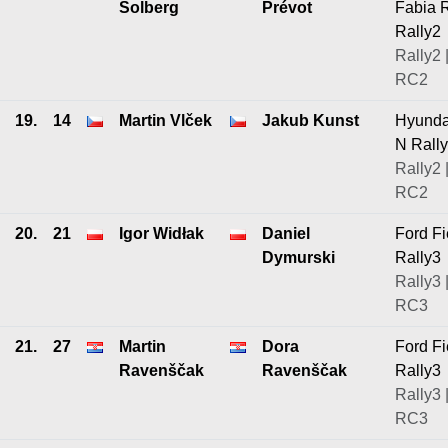
Solberg
Prévot
Fabia 
Rally2
Rally2 
RC2
19.
14
Martin Vlček
Jakub Kunst
Hyunda
N Rall
Rally2 
RC2
20.
21
Igor Widłak
Daniel
Ford Fi
Dymurski
Rally3
Rally3 
RC3
21.
27
Martin
Dora
Ford Fi
Ravenščak
Ravenščak
Rally3
Rally3 
RC3