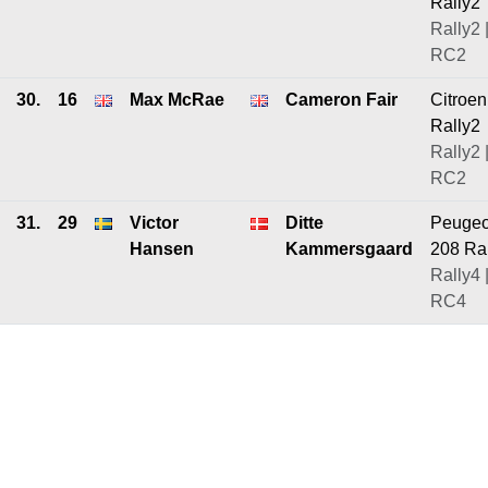
Rally2
Rally2 
RC2
30.
16
Max McRae
Cameron Fair
Citroe
Rally2
Rally2 
RC2
31.
29
Victor
Ditte
Peugeo
Hansen
Kammersgaard
208 Ra
Rally4 
RC4