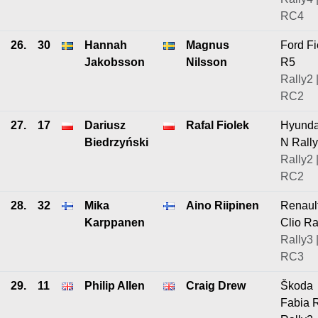
RC4
26.
30
Hannah
Magnus
Ford Fi
Jakobsson
Nilsson
R5
Rally2 
RC2
27.
17
Dariusz
Rafal Fiolek
Hyunda
Biedrzyński
N Rall
Rally2 
RC2
28.
32
Mika
Aino Riipinen
Renaul
Karppanen
Clio Ra
Rally3 
RC3
29.
11
Philip Allen
Craig Drew
Škoda
Fabia 