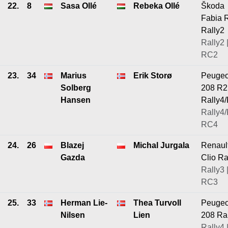
22.
8
Sasa Ollé
Rebeka Ollé
Škoda
Fabia 
Rally2
Rally2 
RC2
23.
34
Marius
Erik Storø
Peugeo
Solberg
208 R2
Hansen
Rally4
Rally4/
RC4
24.
26
Blazej
Michal Jurgala
Renaul
Gazda
Clio Ra
Rally3 
RC3
25.
33
Herman Lie-
Thea Turvoll
Peugeo
Nilsen
Lien
208 Ra
Rally4 