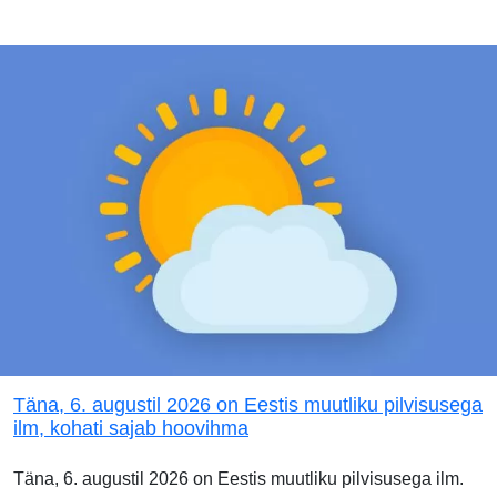
Täna, 6. augustil 2026 on Eestis muutliku pilvisusega
ilm, kohati sajab hoovihma
Täna, 6. augustil 2026 on Eestis muutliku pilvisusega ilm.