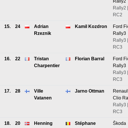
Rally2
Rally2 
RC2
15.
24
Adrian
Kamil Kozdron
Ford Fi
Rzeznik
Rally3
Rally3 
RC3
16.
22
Tristan
Florian Barral
Ford Fi
Charpentier
Rally3
Rally3 
RC3
17.
28
Ville
Jarno Ottman
Renaul
Vatanen
Clio Ra
Rally3 
RC3
18.
20
Henning
Stéphane
Škoda