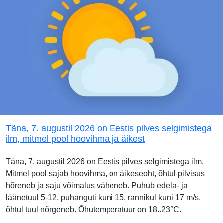
Täna, 7. augustil 2026 on Eestis pilves selgimistega
ilm, mitmel pool hoovihma ja äikest
Täna, 7. augustil 2026 on Eestis pilves selgimistega ilm.
Mitmel pool sajab hoovihma, on äikeseoht, õhtul pilvisus
hõreneb ja saju võimalus väheneb. Puhub edela- ja
läänetuul 5-12, puhanguti kuni 15, rannikul kuni 17 m/s,
õhtul tuul nõrgeneb. Õhutemperatuur on 18..23°C.