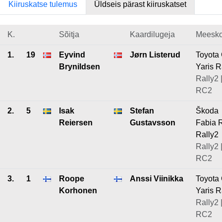
Kiiruskatse tulemus
Üldseis pärast kiiruskatset
K.
Sõitja
Kaardilugeja
Meesk
1.
19
Eyvind
Jørn Listerud
Toyota
Brynildsen
Yaris R
Rally2 
RC2
2.
5
Isak
Stefan
Škoda
Reiersen
Gustavsson
Fabia 
Rally2
Rally2 
RC2
3.
1
Roope
Anssi Viinikka
Toyota
Korhonen
Yaris R
Rally2 
RC2