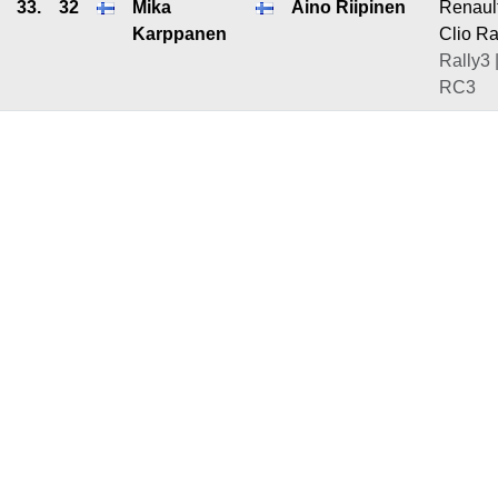
33.
32
Mika
Aino Riipinen
Renaul
Karppanen
Clio Ra
Rally3 
RC3