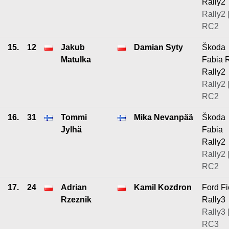
Rally2
Rally2 
RC2
15.
12
Jakub
Damian Syty
Škoda
Matulka
Fabia 
Rally2
Rally2 
RC2
16.
31
Tommi
Mika Nevanpää
Škoda
Jylhä
Fabia
Rally2
Rally2 
RC2
17.
24
Adrian
Kamil Kozdron
Ford Fi
Rzeznik
Rally3
Rally3 
RC3