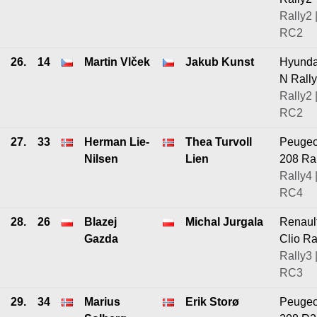
Rally2 
RC2
26.
14
Martin Vlček
Jakub Kunst
Hyunda
N Rall
Rally2 
RC2
27.
33
Herman Lie-
Thea Turvoll
Peugeo
Nilsen
Lien
208 Ra
Rally4 
RC4
28.
26
Blazej
Michal Jurgala
Renaul
Gazda
Clio Ra
Rally3 
RC3
29.
34
Marius
Erik Storø
Peugeo