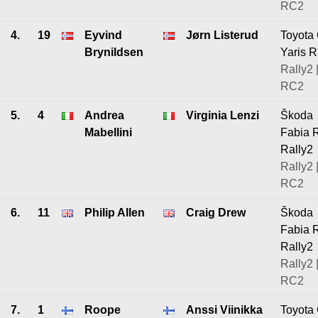
RC2
4.
19
Eyvind
Jørn Listerud
Toyota
Brynildsen
Yaris R
Rally2 
RC2
5.
4
Andrea
Virginia Lenzi
Škoda
Mabellini
Fabia 
Rally2
Rally2 
RC2
6.
11
Philip Allen
Craig Drew
Škoda
Fabia 
Rally2
Rally2 
RC2
7.
1
Roope
Anssi Viinikka
Toyota