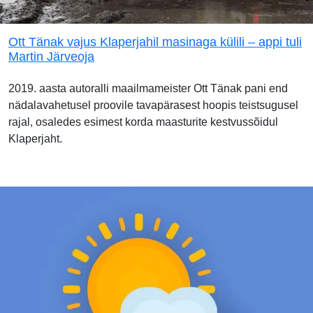
Ott Tänak vajus Klaperjahil masinaga külili – appi tuli
Martin Järveoja
2019. aasta autoralli maailmameister Ott Tänak pani end
nädalavahetusel proovile tavapärasest hoopis teistsugusel
rajal, osaledes esimest korda maasturite kestvussõidul
Klaperjaht.