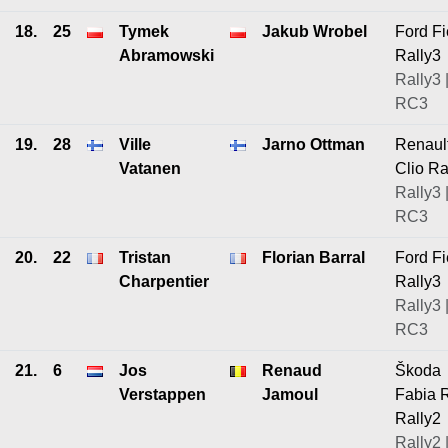
18.
25
Tymek
Jakub Wrobel
Ford Fi
Abramowski
Rally3
Rally3 
RC3
19.
28
Ville
Jarno Ottman
Renaul
Vatanen
Clio Ra
Rally3 
RC3
20.
22
Tristan
Florian Barral
Ford Fi
Charpentier
Rally3
Rally3 
RC3
21.
6
Jos
Renaud
Škoda
Verstappen
Jamoul
Fabia 
Rally2
Rally2 