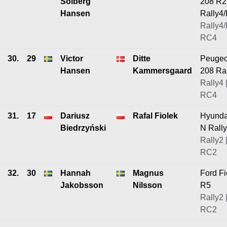
Solberg
208 R2
Hansen
Rally4
Rally4/
RC4
30.
29
Victor
Ditte
Peugeo
Hansen
Kammersgaard
208 Ra
Rally4 
RC4
31.
17
Dariusz
Rafal Fiolek
Hyunda
Biedrzyński
N Rall
Rally2 
RC2
32.
30
Hannah
Magnus
Ford Fi
Jakobsson
Nilsson
R5
Rally2 
RC2