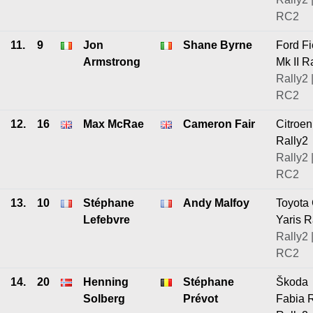
RC2
11.
9
Jon
Shane Byrne
Ford Fi
Armstrong
Mk II R
Rally2 
RC2
12.
16
Max McRae
Cameron Fair
Citroe
Rally2
Rally2 
RC2
13.
10
Stéphane
Andy Malfoy
Toyota
Lefebvre
Yaris R
Rally2 
RC2
14.
20
Henning
Stéphane
Škoda
Solberg
Prévot
Fabia 