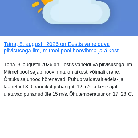
Täna, 8. augustil 2026 on Eestis vahelduva
pilvisusega ilm, mitmel pool hoovihma ja äikest
Täna, 8. augustil 2026 on Eestis vahelduva pilvisusega ilm.
Mitmel pool sajab hoovihma, on äikest, võimalik rahe.
Õhtuks sajuhood hõrenevad. Puhub valdavalt edela- ja
läänetuul 3-9, rannikul puhanguti 12 m/s, äikese ajal
ulatuvad puhanud üle 15 m/s. Õhutemperatuur on 17..23°C.