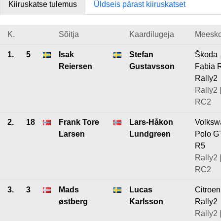
Kiiruskatse tulemus
Üldseis pärast kiiruskatset
K.
Sõitja
Kaardilugeja
Meesk
1.
5
Isak
Stefan
Škoda
Reiersen
Gustavsson
Fabia 
Rally2
Rally2 
RC2
2.
18
Frank Tore
Lars-Håkon
Volksw
Larsen
Lundgreen
Polo G
R5
Rally2 
RC2
3.
3
Mads
Lucas
Citroe
østberg
Karlsson
Rally2
Rally2 