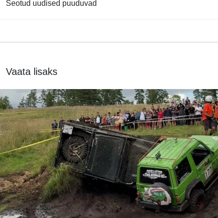
Seotud uudised puuduvad
Vaata lisaks