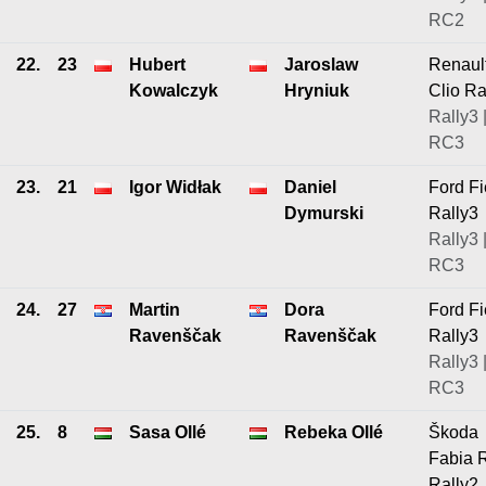
RC2
22.
23
Hubert
Jaroslaw
Renaul
Kowalczyk
Hryniuk
Clio Ra
Rally3 
RC3
23.
21
Igor Widłak
Daniel
Ford Fi
Dymurski
Rally3
Rally3 
RC3
24.
27
Martin
Dora
Ford Fi
Ravenščak
Ravenščak
Rally3
Rally3 
RC3
25.
8
Sasa Ollé
Rebeka Ollé
Škoda
Fabia 
Rally2