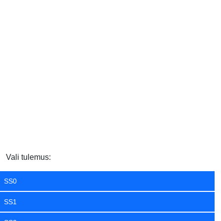
Vali tulemus:
SS0
SS1