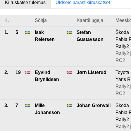
Kiiruskatse tulemus
Üldseis pärast kiiruskatset
K.
Sõitja
Kaardilugeja
Meesk
1.
5
Isak
Stefan
Škoda
Reiersen
Gustavsson
Fabia 
Rally2
Rally2 
RC2
2.
19
Eyvind
Jørn Listerud
Toyota
Brynildsen
Yaris R
Rally2 
RC2
3.
7
Mille
Johan Grönvall
Škoda
Johansson
Fabia 
Rally2
Rally2 