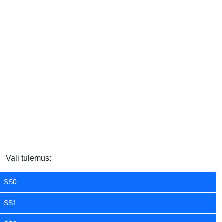
Vali tulemus:
SS0
SS1