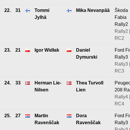
22.
31
Tommi
Mika Nevanpää
Škoda
Jylhä
Fabia
Rally2
Rally2 
RC2
23.
21
Igor Widłak
Daniel
Ford Fi
Dymurski
Rally3
Rally3 
RC3
24.
33
Herman Lie-
Thea Turvoll
Peugeo
Nilsen
Lien
208 Ra
Rally4 
RC4
25.
27
Martin
Dora
Ford Fi
Ravenščak
Ravenščak
Rally3
Rally3 