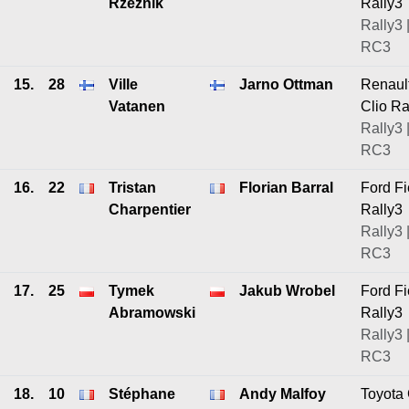
Rzeznik
Rally3
Rally3 
RC3
15.
28
Ville
Jarno Ottman
Renaul
Vatanen
Clio Ra
Rally3 
RC3
16.
22
Tristan
Florian Barral
Ford Fi
Charpentier
Rally3
Rally3 
RC3
17.
25
Tymek
Jakub Wrobel
Ford Fi
Abramowski
Rally3
Rally3 
RC3
18.
10
Stéphane
Andy Malfoy
Toyota