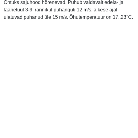
Õhtuks sajuhood hõrenevad. Puhub valdavalt edela- ja
läänetuul 3-9, rannikul puhanguti 12 m/s, äikese ajal
ulatuvad puhanud üle 15 m/s. Õhutemperatuur on 17..23°C.