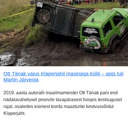
Ott Tänak vajus Klaperjahil masinaga külili – appi tuli
Martin Järveoja
2019. aasta autoralli maailmameister Ott Tänak pani end
nädalavahetusel proovile tavapärasest hoopis teistsugusel
rajal, osaledes esimest korda maasturite kestvussõidul
Klaperjaht.