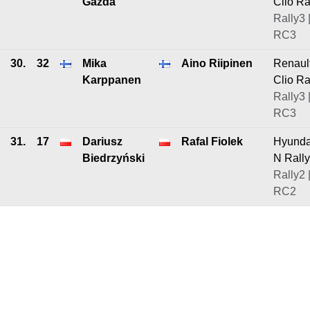
Gazda
Clio Ra
Rally3 
RC3
30.
32
Mika
Aino Riipinen
Renaul
Karppanen
Clio Ra
Rally3 
RC3
31.
17
Dariusz
Rafal Fiolek
Hyunda
Biedrzyński
N Rall
Rally2 
RC2