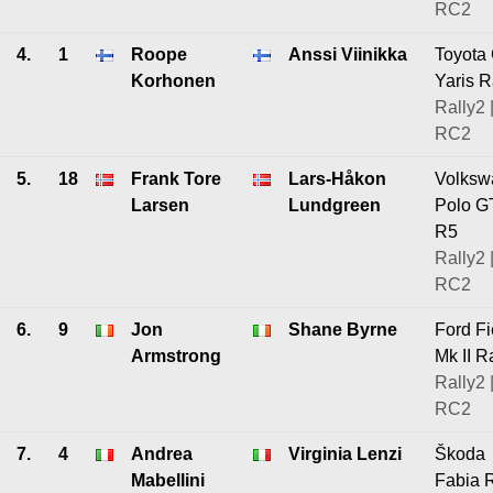
RC2
4.
1
Roope
Anssi Viinikka
Toyota
Korhonen
Yaris R
Rally2 
RC2
5.
18
Frank Tore
Lars-Håkon
Volksw
Larsen
Lundgreen
Polo G
R5
Rally2 
RC2
6.
9
Jon
Shane Byrne
Ford Fi
Armstrong
Mk II R
Rally2 
RC2
7.
4
Andrea
Virginia Lenzi
Škoda
Mabellini
Fabia 