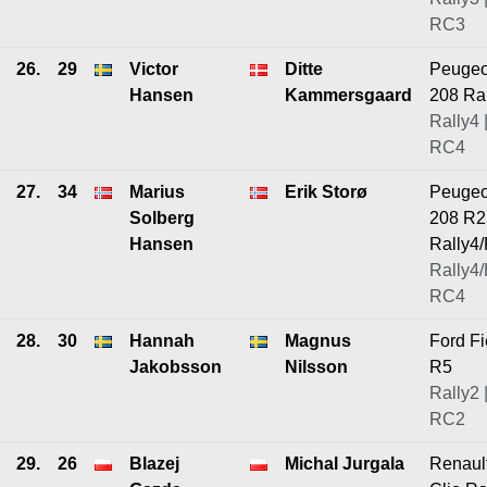
RC3
26.
29
Victor
Ditte
Peugeo
Hansen
Kammersgaard
208 Ra
Rally4 
RC4
27.
34
Marius
Erik Storø
Peugeo
Solberg
208 R2
Hansen
Rally4
Rally4/
RC4
28.
30
Hannah
Magnus
Ford Fi
Jakobsson
Nilsson
R5
Rally2 
RC2
29.
26
Blazej
Michal Jurgala
Renaul