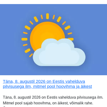
Täna, 8. augustil 2026 on Eestis vahelduva
pilvisusega ilm, mitmel pool hoovihma ja äikest
Täna, 8. augustil 2026 on Eestis vahelduva pilvisusega ilm.
Mitmel pool sajab hoovihma, on äikest, võimalik rahe.