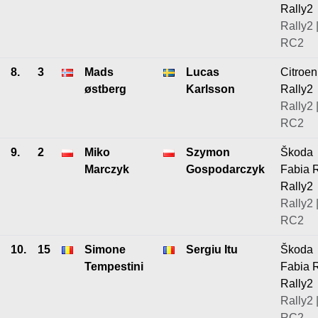
Rally2
Rally2 
RC2
8.
3
Mads
Lucas
Citroe
østberg
Karlsson
Rally2
Rally2 
RC2
9.
2
Miko
Szymon
Škoda
Marczyk
Gospodarczyk
Fabia 
Rally2
Rally2 
RC2
10.
15
Simone
Sergiu Itu
Škoda
Tempestini
Fabia 
Rally2
Rally2 
RC2