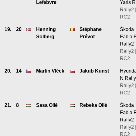
Lefebvre
Yaris R
Rally2 
RC2
19.
20
Henning
Stéphane
Škoda
Solberg
Prévot
Fabia 
Rally2
Rally2 
RC2
20.
14
Martin Vlček
Jakub Kunst
Hyunda
N Rall
Rally2 
RC2
21.
8
Sasa Ollé
Rebeka Ollé
Škoda
Fabia 
Rally2
Rally2 
RC2