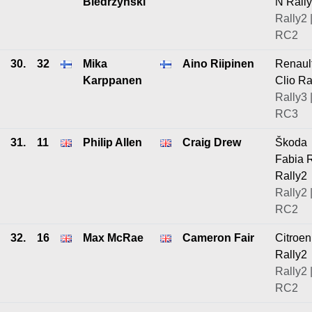
Biedrzyński
N Rall
Rally2 
RC2
30.
32
Mika
Aino Riipinen
Renaul
Karppanen
Clio Ra
Rally3 
RC3
31.
11
Philip Allen
Craig Drew
Škoda
Fabia 
Rally2
Rally2 
RC2
32.
16
Max McRae
Cameron Fair
Citroe
Rally2
Rally2 
RC2