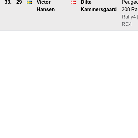
33.
29
Victor
Ditte
Peugeo
Hansen
Kammersgaard
208 Ra
Rally4 
RC4