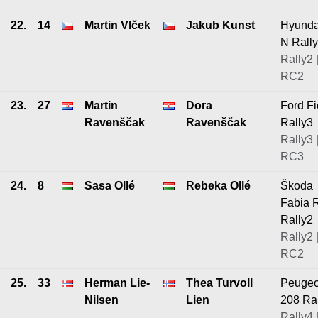
22.
14
Martin Vlček
Jakub Kunst
Hyunda
N Rall
Rally2 
RC2
23.
27
Martin
Dora
Ford Fi
Ravenščak
Ravenščak
Rally3
Rally3 
RC3
24.
8
Sasa Ollé
Rebeka Ollé
Škoda
Fabia 
Rally2
Rally2 
RC2
25.
33
Herman Lie-
Thea Turvoll
Peugeo
Nilsen
Lien
208 Ra
Rally4 