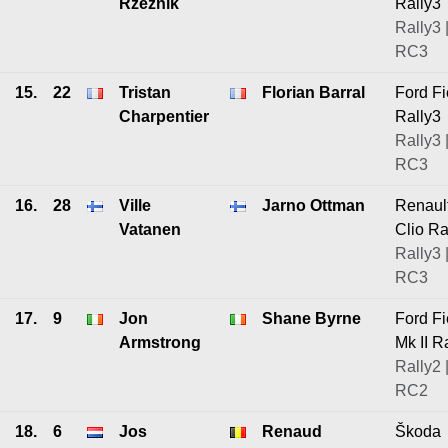
Rzeznik
Rally3
Rally3 
RC3
15.
22
Tristan
Florian Barral
Ford Fi
Charpentier
Rally3
Rally3 
RC3
16.
28
Ville
Jarno Ottman
Renaul
Vatanen
Clio Ra
Rally3 
RC3
17.
9
Jon
Shane Byrne
Ford Fi
Armstrong
Mk II R
Rally2 
RC2
18.
6
Jos
Renaud
Škoda