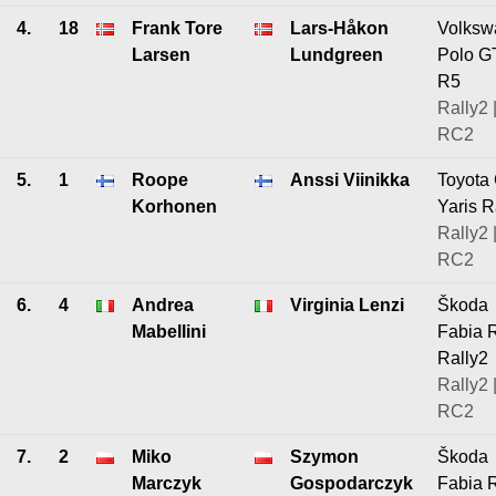
4.
18
Frank Tore
Lars-Håkon
Volksw
Larsen
Lundgreen
Polo G
R5
Rally2 
RC2
5.
1
Roope
Anssi Viinikka
Toyota
Korhonen
Yaris R
Rally2 
RC2
6.
4
Andrea
Virginia Lenzi
Škoda
Mabellini
Fabia 
Rally2
Rally2 
RC2
7.
2
Miko
Szymon
Škoda
Marczyk
Gospodarczyk
Fabia 