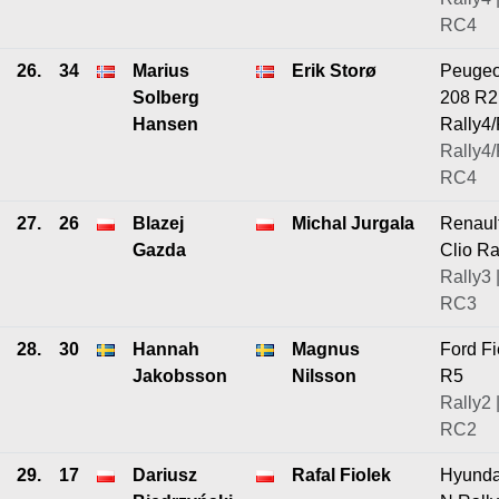
RC4
26.
34
Marius
Erik Storø
Peugeo
Solberg
208 R2
Hansen
Rally4
Rally4/
RC4
27.
26
Blazej
Michal Jurgala
Renaul
Gazda
Clio Ra
Rally3 
RC3
28.
30
Hannah
Magnus
Ford Fi
Jakobsson
Nilsson
R5
Rally2 
RC2
29.
17
Dariusz
Rafal Fiolek
Hyunda