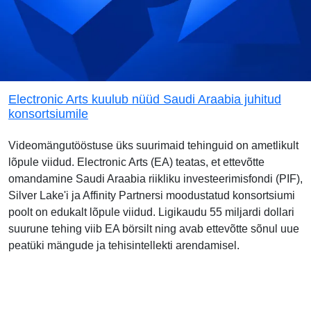
Electronic Arts kuulub nüüd Saudi Araabia juhitud
konsortsiumile
Videomängutööstuse üks suurimaid tehinguid on ametlikult
lõpule viidud. Electronic Arts (EA) teatas, et ettevõtte
omandamine Saudi Araabia riikliku investeerimisfondi (PIF),
Silver Lake'i ja Affinity Partnersi moodustatud konsortsiumi
poolt on edukalt lõpule viidud. Ligikaudu 55 miljardi dollari
suurune tehing viib EA börsilt ning avab ettevõtte sõnul uue
peatüki mängude ja tehisintellekti arendamisel.