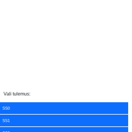
Vali tulemus:
SS0
SS1