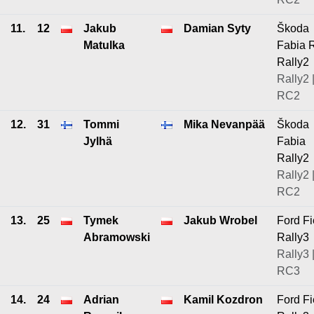
11.
12
Jakub
Damian Syty
Škoda
Matulka
Fabia 
Rally2
Rally2 
RC2
12.
31
Tommi
Mika Nevanpää
Škoda
Jylhä
Fabia
Rally2
Rally2 
RC2
13.
25
Tymek
Jakub Wrobel
Ford Fi
Abramowski
Rally3
Rally3 
RC3
14.
24
Adrian
Kamil Kozdron
Ford Fi