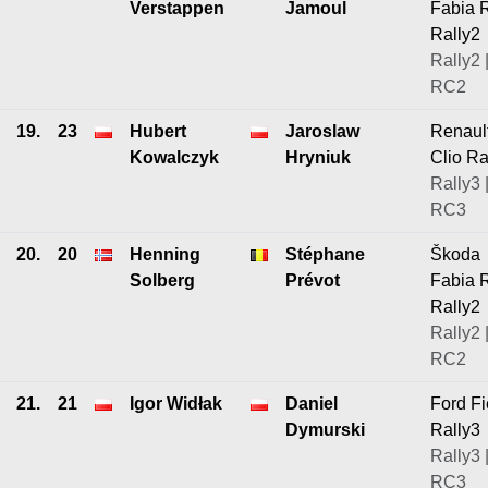
Verstappen
Jamoul
Fabia 
Rally2
Rally2 
RC2
19.
23
Hubert
Jaroslaw
Renaul
Kowalczyk
Hryniuk
Clio Ra
Rally3 
RC3
20.
20
Henning
Stéphane
Škoda
Solberg
Prévot
Fabia 
Rally2
Rally2 
RC2
21.
21
Igor Widłak
Daniel
Ford Fi
Dymurski
Rally3
Rally3 
RC3