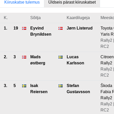
Kiiruskatse tulemus
Üldseis pärast kiiruskatset
K.
Sõitja
Kaardilugeja
Meesk
1.
19
Eyvind
Jørn Listerud
Toyota
Brynildsen
Yaris R
Rally2 
RC2
2.
3
Mads
Lucas
Citroe
østberg
Karlsson
Rally2
Rally2 
RC2
3.
5
Isak
Stefan
Škoda
Reiersen
Gustavsson
Fabia 
Rally2
Rally2 
RC2