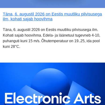
Täna, 6. augustil 2026 on Eestis muutliku pilvisusega
ilm, kohati sajab hoovihma
Täna, 6. augustil 2026 on Eestis muutliku pilvisusega ilm.
Kohati sajab hoovihma. Edela- ja läänetuul tugevneb 4-10,
puhanguti kuni 15 m/s. Õhutemperatuur on 19..25, ida pool
kuni 28°C.