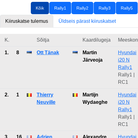
Kõik
Rally1
Rally2
Rally3
Rally5
Kiiruskatse tulemus
Üldseis pärast kiiruskatset
K.
Sõitja
Kaardilugeja
Meeskon
1.
8
Ott Tänak
Martin
Hyundai
Järveoja
i20 N
Rally1
Rally1 |
RC1
2.
1
Thierry
Martijn
Hyundai
Neuville
Wydaeghe
i20 N
Rally1
Rally1 |
RC1
3.
16
Adrien
Alexandre
Hyundai