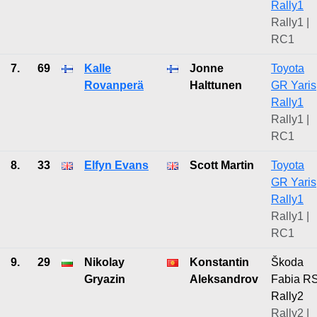
Rally1
Rally1 |
RC1
7.
69
Kalle
Jonne
Toyota
Rovanperä
Halttunen
GR Yaris
Rally1
Rally1 |
RC1
8.
33
Elfyn Evans
Scott Martin
Toyota
GR Yaris
Rally1
Rally1 |
RC1
9.
29
Nikolay
Konstantin
Škoda
Gryazin
Aleksandrov
Fabia R
Rally2
Rally2 |