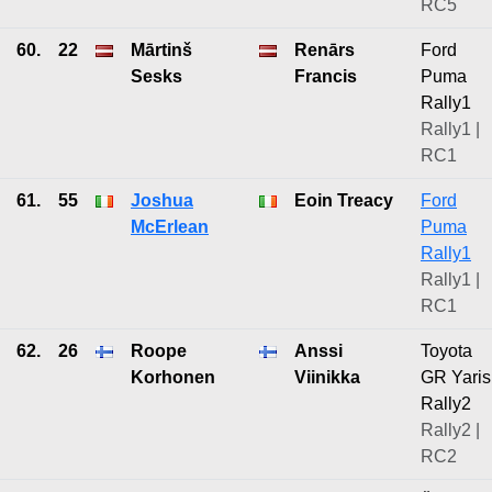
RC5
60.
22
Mārtinš
Renārs
Ford
Sesks
Francis
Puma
Rally1
Rally1 |
RC1
61.
55
Joshua
Eoin Treacy
Ford
McErlean
Puma
Rally1
Rally1 |
RC1
62.
26
Roope
Anssi
Toyota
Korhonen
Viinikka
GR Yaris
Rally2
Rally2 |
RC2