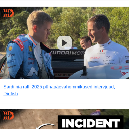
Sardiinia ralli 2025 pühapäevahommikused intervjuud,
Dirtfish