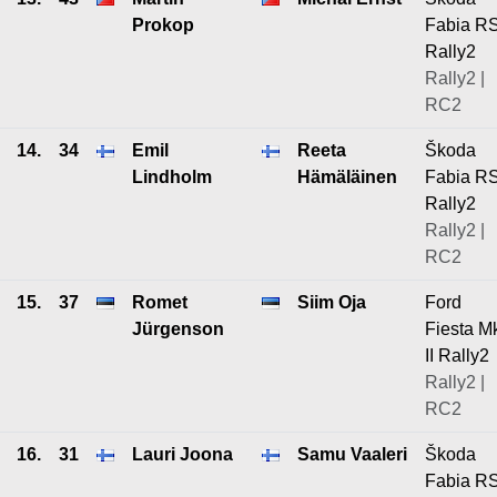
Prokop
Fabia R
Rally2
Rally2 |
RC2
14.
34
Emil
Reeta
Škoda
Lindholm
Hämäläinen
Fabia R
Rally2
Rally2 |
RC2
15.
37
Romet
Siim Oja
Ford
Jürgenson
Fiesta M
II Rally2
Rally2 |
RC2
16.
31
Lauri Joona
Samu Vaaleri
Škoda
Fabia R