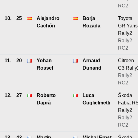
RC2
10.
25
Alejandro
Borja
Toyota
Cachón
Rozada
GR Yaris
Rally2
Rally2 |
RC2
11.
20
Yohan
Arnaud
Citroen
Rossel
Dunand
C3 Rally
Rally2 |
RC2
12.
27
Roberto
Luca
Škoda
Daprà
Guglielmetti
Fabia R
Rally2
Rally2 |
RC2
13.
43
Martin
Michal Ernst
Škoda