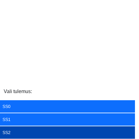
Vali tulemus:
SS0
SS1
SS2