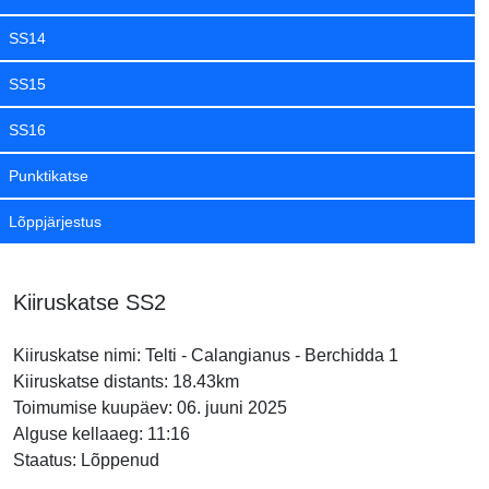
SS14
SS15
SS16
Punktikatse
Lõppjärjestus
Kiiruskatse SS2
Kiiruskatse nimi: Telti - Calangianus - Berchidda 1
Kiiruskatse distants: 18.43km
Toimumise kuupäev: 06. juuni 2025
Alguse kellaaeg: 11:16
Staatus: Lõppenud