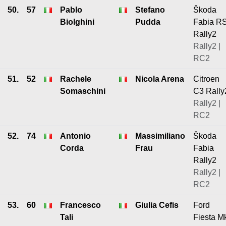
50.
57
Pablo
Stefano
Škoda
Biolghini
Pudda
Fabia R
Rally2
Rally2 |
RC2
51.
52
Rachele
Nicola Arena
Citroen
Somaschini
C3 Rally
Rally2 |
RC2
52.
74
Antonio
Massimiliano
Škoda
Corda
Frau
Fabia
Rally2
Rally2 |
RC2
53.
60
Francesco
Giulia Cefis
Ford
Tali
Fiesta M