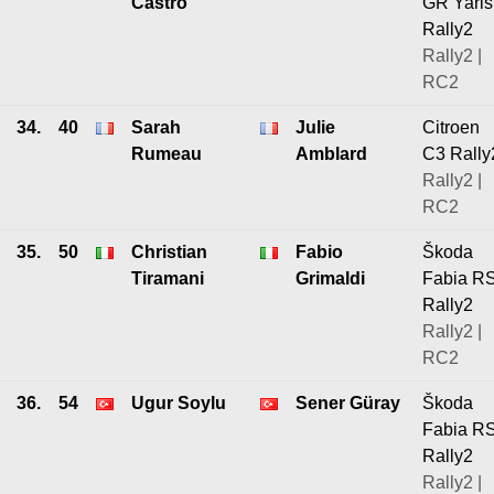
Castro
GR Yaris
Rally2
Rally2 |
RC2
34.
40
Sarah
Julie
Citroen
Rumeau
Amblard
C3 Rally
Rally2 |
RC2
35.
50
Christian
Fabio
Škoda
Tiramani
Grimaldi
Fabia R
Rally2
Rally2 |
RC2
36.
54
Ugur Soylu
Sener Güray
Škoda
Fabia R
Rally2
Rally2 |