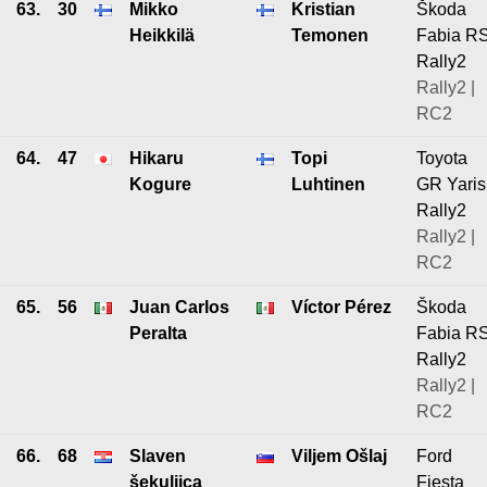
63.
30
Mikko
Kristian
Škoda
Heikkilä
Temonen
Fabia R
Rally2
Rally2 |
RC2
64.
47
Hikaru
Topi
Toyota
Kogure
Luhtinen
GR Yaris
Rally2
Rally2 |
RC2
65.
56
Juan Carlos
Víctor Pérez
Škoda
Peralta
Fabia R
Rally2
Rally2 |
RC2
66.
68
Slaven
Viljem Ošlaj
Ford
šekuljica
Fiesta