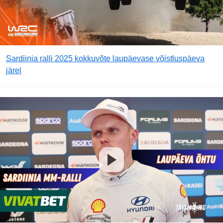
Sardiinia ralli 2025 kokkuvõte laupäevase võistluspäeva
järel