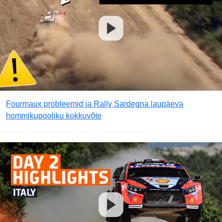
Fourmaux probleemid ja Rally Sardegna laupäeva
hommikupooliku kokkuvõte