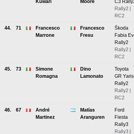
Kuwari
Moore
C3 Rally
Rally2 |
RC2
44.
71
Francesco
Francesco
Škoda
Marrone
Fresu
Fabia Ev
Rally2
Rally2 |
RC2
45.
73
Simone
Dino
Toyota
Romagna
Lamonato
GR Yaris
Rally2
Rally2 |
RC2
46.
67
André
Matías
Ford
Martinez
Aranguren
Fiesta
Rally3
Rally3 |