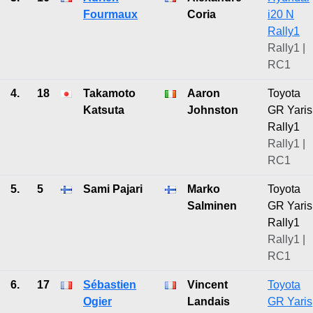
Fourmaux
Coria
i20 N
Rally1
Rally1 |
RC1
4.
18
Takamoto
Aaron
Toyota
Katsuta
Johnston
GR Yaris
Rally1
Rally1 |
RC1
5.
5
Sami Pajari
Marko
Toyota
Salminen
GR Yaris
Rally1
Rally1 |
RC1
6.
17
Sébastien
Vincent
Toyota
Ogier
Landais
GR Yaris