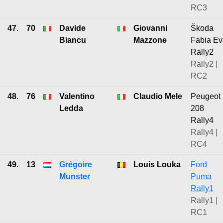
RC3
47.
70
Davide
Giovanni
Škoda
Biancu
Mazzone
Fabia Ev
Rally2
Rally2 |
RC2
48.
76
Valentino
Claudio Mele
Peugeot
Ledda
208
Rally4
Rally4 |
RC4
49.
13
Grégoire
Louis Louka
Ford
Munster
Puma
Rally1
Rally1 |
RC1