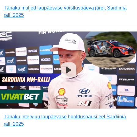
Tänaku muljed laupäevase võistluspäeva järel, Sardiinia
ralli 2025
Tänaku intervjuu laupäevase hoolduspausi eel Sardiinia
ralli 2025