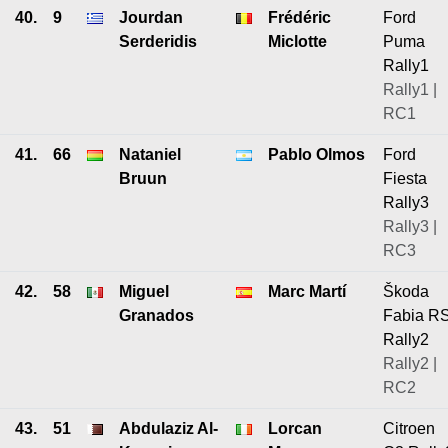
40.
9
Jourdan
Frédéric
Ford
Serderidis
Miclotte
Puma
Rally1
Rally1 |
RC1
41.
66
Nataniel
Pablo Olmos
Ford
Bruun
Fiesta
Rally3
Rally3 |
RC3
42.
58
Miguel
Marc Martí
Škoda
Granados
Fabia R
Rally2
Rally2 |
RC2
43.
51
Abdulaziz Al-
Lorcan
Citroen