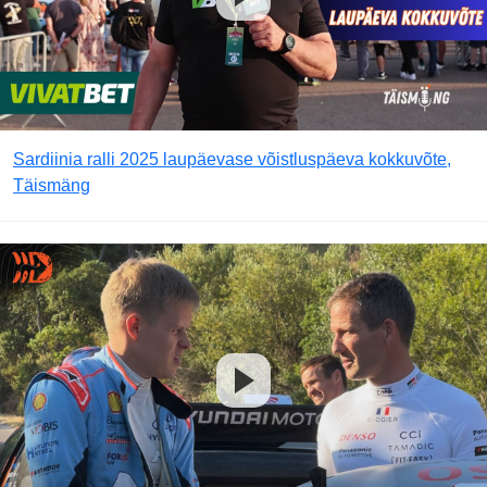
Sardiinia ralli 2025 laupäevase võistluspäeva kokkuvõte,
Täismäng