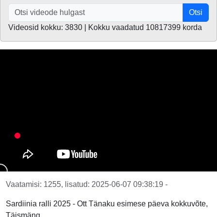
Otsi
Videosid kokku: 3830 | Kokku vaadatud 10817399 korda
Vaatamisi: 1255, lisatud: 2025-06-07 09:38:19 -
Sardiinia ralli 2025 - Ott Tänaku esimese päeva kokkuvõte,
Täismäng