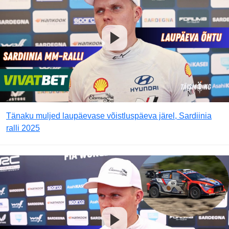
Tänaku muljed laupäevase võistluspäeva järel, Sardiinia
ralli 2025