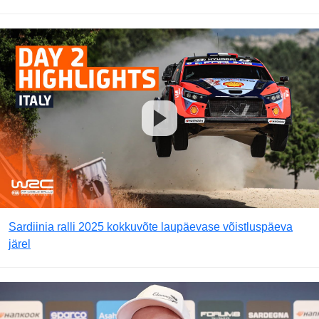
Sardiinia ralli 2025 kokkuvõte laupäevase võistluspäeva
järel