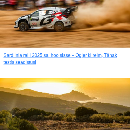
Sardiinia ralli 2025 sai hoo sisse – Ogier kiireim, Tänak
testis seadistusi