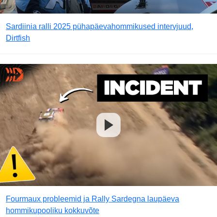
Sardiinia ralli 2025 pühapäevahommikused intervjuud,
Dirtfish
Fourmaux probleemid ja Rally Sardegna laupäeva
hommikupooliku kokkuvõte