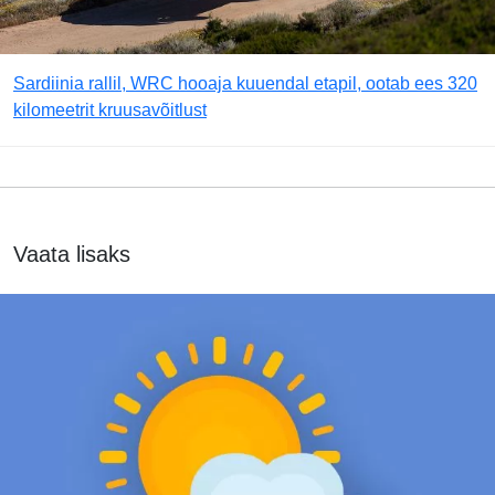
Sardiinia rallil, WRC hooaja kuuendal etapil, ootab ees 320
kilomeetrit kruusavõitlust
Vaata lisaks