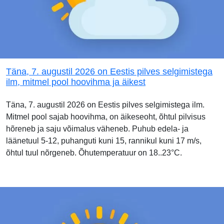
Täna, 7. augustil 2026 on Eestis pilves selgimistega
ilm, mitmel pool hoovihma ja äikest
Täna, 7. augustil 2026 on Eestis pilves selgimistega ilm.
Mitmel pool sajab hoovihma, on äikeseoht, õhtul pilvisus
hõreneb ja saju võimalus väheneb. Puhub edela- ja
läänetuul 5-12, puhanguti kuni 15, rannikul kuni 17 m/s,
õhtul tuul nõrgeneb. Õhutemperatuur on 18..23°C.