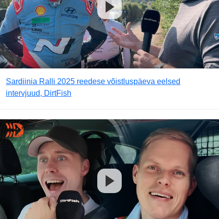
Sardiinia Ralli 2025 reedese võistluspäeva eelsed
intervjuud, DirtFish