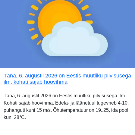
Täna, 6. augustil 2026 on Eestis muutliku pilvisusega
ilm, kohati sajab hoovihma
Täna, 6. augustil 2026 on Eestis muutliku pilvisusega ilm.
Kohati sajab hoovihma. Edela- ja läänetuul tugevneb 4-10,
puhanguti kuni 15 m/s. Õhutemperatuur on 19..25, ida pool
kuni 28°C.