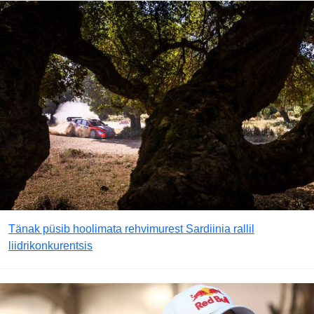
Tänak püsib hoolimata rehvimurest Sardiinia rallil
liidrikonkurentsis