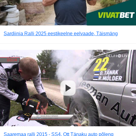
Sardiinia Ralli 2025 eestikeelne eelvaade, Täismäng
Saaremaa ralli 2015 - SS4, Ott Tänaku auto põleng