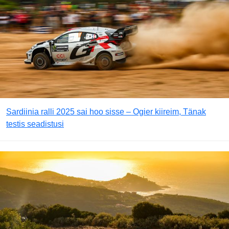
Sardiinia ralli 2025 sai hoo sisse – Ogier kiireim, Tänak
testis seadistusi