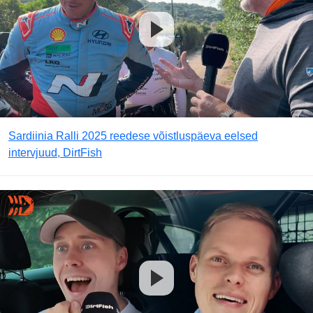
Sardiinia Ralli 2025 reedese võistluspäeva eelsed
intervjuud, DirtFish