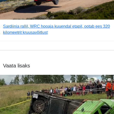
Sardiinia rallil, WRC hooaja kuuendal etapil, ootab ees 320
kilomeetrit kruusavõitlust
Vaata lisaks