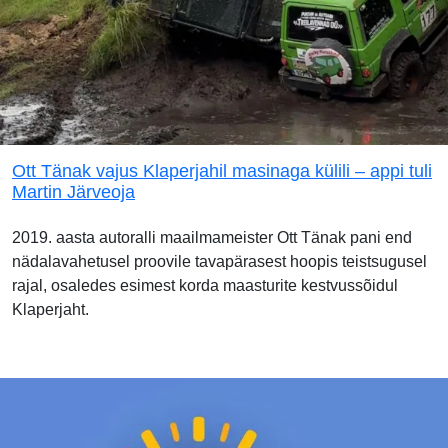
Ott Tänak vajus Klaperjahil masinaga külili – appi tuli
Martin Järveoja
2019. aasta autoralli maailmameister Ott Tänak pani end
nädalavahetusel proovile tavapärasest hoopis teistsugusel
rajal, osaledes esimest korda maasturite kestvussõidul
Klaperjaht.