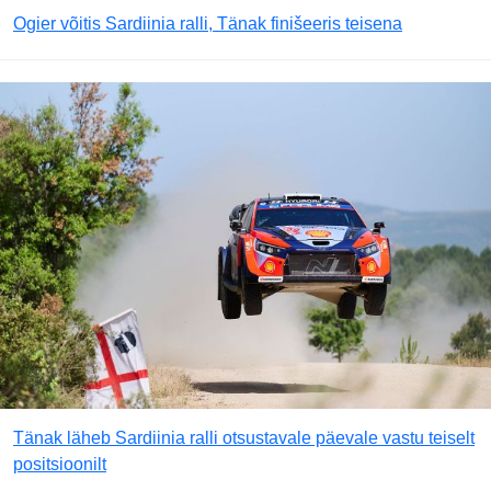
Ogier võitis Sardiinia ralli, Tänak finišeeris teisena
Tänak läheb Sardiinia ralli otsustavale päevale vastu teiselt
positsioonilt