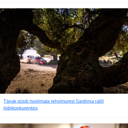
Tänak püsib hoolimata rehvimurest Sardiinia rallil
liidrikonkurentsis