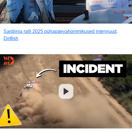
Sardiinia ralli 2025 pühapäevahommikused intervjuud,
Dirtfish