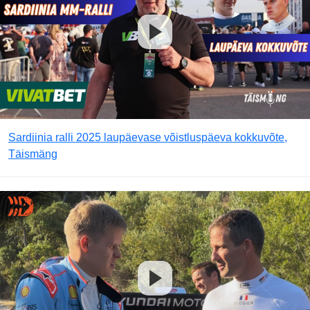
Sardiinia ralli 2025 laupäevase võistluspäeva kokkuvõte,
Täismäng