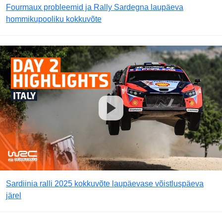
Fourmaux probleemid ja Rally Sardegna laupäeva
hommikupooliku kokkuvõte
Sardiinia ralli 2025 kokkuvõte laupäevase võistluspäeva
järel