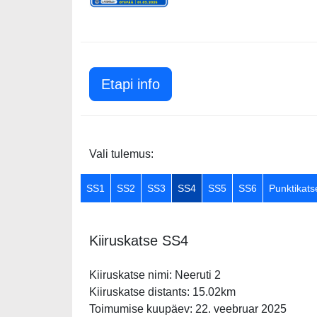
Etapi info
Vali tulemus:
SS1
SS2
SS3
SS4
SS5
SS6
Punktikats
Kiiruskatse SS4
Kiiruskatse nimi: Neeruti 2
Kiiruskatse distants: 15.02km
Toimumise kuupäev: 22. veebruar 2025