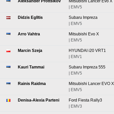
Aleksander Prõttšikov
Mitsubishi Lancer Evo X
| EMV5
Didzis Eglītis
Subaru Impreza
| EMV5
Arro Vahtra
Mitsubishi Evo X
| EMV5
Marcin Szeja
HYUNDAI i20 VRT1
| EMV1
Kauri Tammai
Subaru Impreza 555
| EMV5
Rainis Raidma
Mitsubishi Lancer EVO X
| EMV5
Denisa-Alexia Parteni
Ford Fiesta Rally3
| EMV3