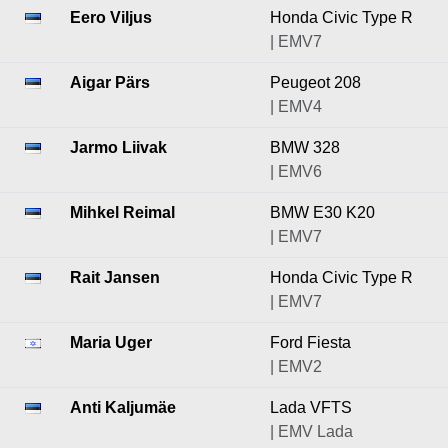
Eero Viljus
Honda Civic Type R
| EMV7
Aigar Pärs
Peugeot 208
| EMV4
Jarmo Liivak
BMW 328
| EMV6
Mihkel Reimal
BMW E30 K20
| EMV7
Rait Jansen
Honda Civic Type R
| EMV7
Maria Uger
Ford Fiesta
| EMV2
Anti Kaljumäe
Lada VFTS
| EMV Lada