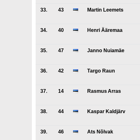
33.
43
Martin Leemets
34.
40
Henri Ääremaa
35.
47
Janno Nuiamäe
36.
42
Targo Raun
37.
14
Rasmus Arras
38.
44
Kaspar Kaldjärv
39.
46
Ats Nõlvak