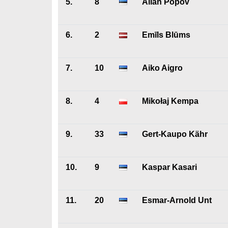
5.
8
Allan Popov
6.
2
Emīls Blūms
7.
10
Aiko Aigro
8.
4
Mikołaj Kempa
9.
33
Gert-Kaupo Kähr
10.
9
Kaspar Kasari
11.
20
Esmar-Arnold Unt