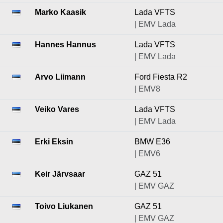
Marko Kaasik
Lada VFTS
| EMV Lada
Hannes Hannus
Lada VFTS
| EMV Lada
Arvo Liimann
Ford Fiesta R2
| EMV8
Veiko Vares
Lada VFTS
| EMV Lada
Erki Eksin
BMW E36
| EMV6
Keir Järvsaar
GAZ 51
| EMV GAZ
Toivo Liukanen
GAZ 51
| EMV GAZ