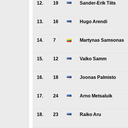
12.
19
Sander-Erik Tiits
13.
16
Hugo Arendi
14.
7
Martynas Samsonas
15.
12
Vaiko Samm
16.
18
Joonas Palmisto
17.
24
Arno Metsaluik
18.
23
Raiko Aru