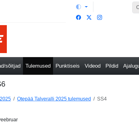
/sõitjad
Tulemused
Punktiseis
Videod
Pildid
Ajalu
S6
 2025
Otepää Talveralli 2025 tulemused
SS4
veebruar