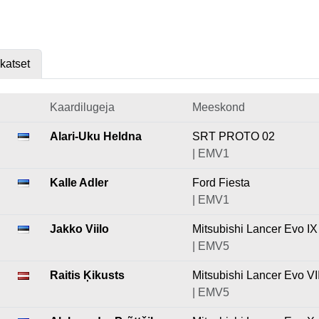
skatset
Kaardilugeja
Meeskond
Alari-Uku Heldna
SRT PROTO 02
| EMV1
Kalle Adler
Ford Fiesta
| EMV1
Jakko Viilo
Mitsubishi Lancer Evo IX
| EMV5
Raitis Ķikusts
Mitsubishi Lancer Evo VI
| EMV5