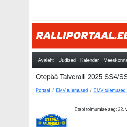
Avaleht
Uudised
Kalender
Meeskonnad
Otepää Talveralli 2025 SS4/S
Portaal
EMV tulemused
EMV tulemused
Etapi toimumise aeg: 22. 