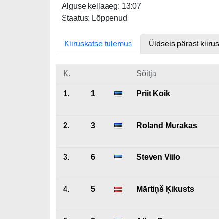
Alguse kellaaeg: 13:07
Staatus: Lõppenud
Kiiruskatse tulemus
Üldseis pärast kiiru
K.
Sõitja
1.
1
Priit Koik
2.
3
Roland Murakas
3.
6
Steven Viilo
4.
5
Mārtiņš Ķikusts