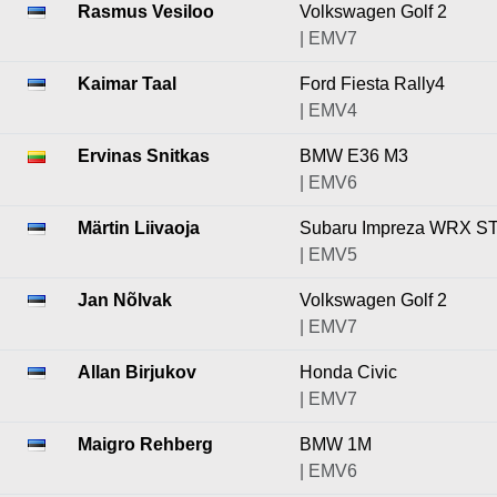
Rasmus Vesiloo
Volkswagen Golf 2
| EMV7
Kaimar Taal
Ford Fiesta Rally4
| EMV4
Ervinas Snitkas
BMW E36 M3
| EMV6
Märtin Liivaoja
Subaru Impreza WRX ST
| EMV5
Jan Nõlvak
Volkswagen Golf 2
| EMV7
Allan Birjukov
Honda Civic
| EMV7
Maigro Rehberg
BMW 1M
| EMV6