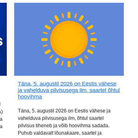
Täna, 5. augustil 2026 on Eestis vähese
ja vahelduva pilvisusega ilm, saartel õhtul
hoovihma
d
Täna, 5. augustil 2026 on Eestis vähese ja
A)
vahelduva pilvisusega ilm, õhtul saartel
ia
pilvisus tiheneb ja võib hoovihma sadada.
ja
Puhub valdavalt lõunakaare, saartel ja