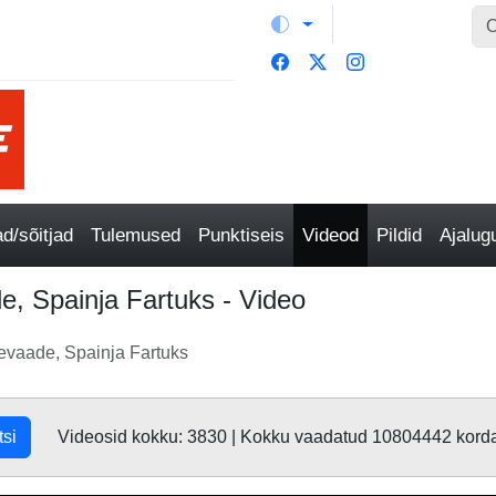
/sõitjad
Tulemused
Punktiseis
Videod
Pildid
Ajalu
e, Spainja Fartuks - Video
levaade, Spainja Fartuks
tsi
Videosid kokku: 3830 | Kokku vaadatud 10804442 kord