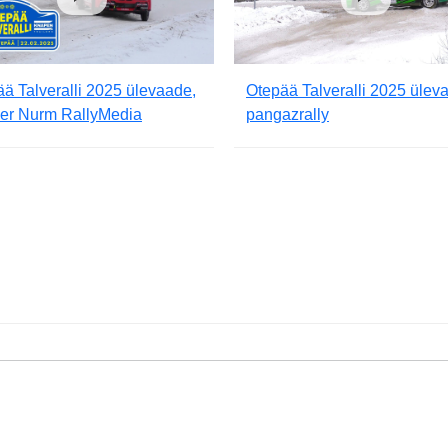
ä Talveralli 2025 ülevaade,
Otepää Talveralli 2025 ülev
er Nurm RallyMedia
pangazrally