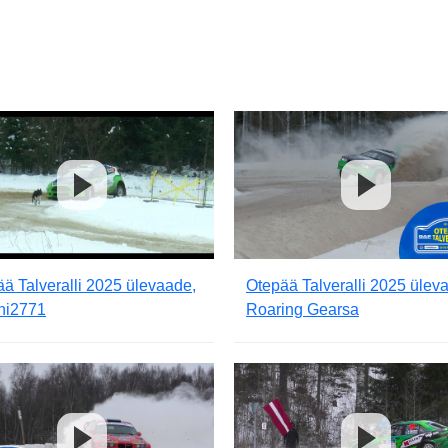
ä Talveralli 2025 ülevaade,
Otepää Talveralli 2025 ülev
ini2771
Roaring Gearsa