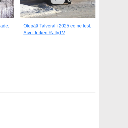
aade,
Otepää Talveralli 2025 eelne test,
Aivo Jurken RallyTV