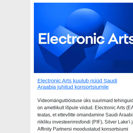
Electronic Arts kuulub nüüd Saudi
Araabia juhitud konsortsiumile
Videomängutööstuse üks suurimaid tehingui
on ametlikult lõpule viidud. Electronic Arts (E
teatas, et ettevõtte omandamine Saudi Araab
riikliku investeerimisfondi (PIF), Silver Lake'i 
Affinity Partnersi moodustatud konsortsiumi