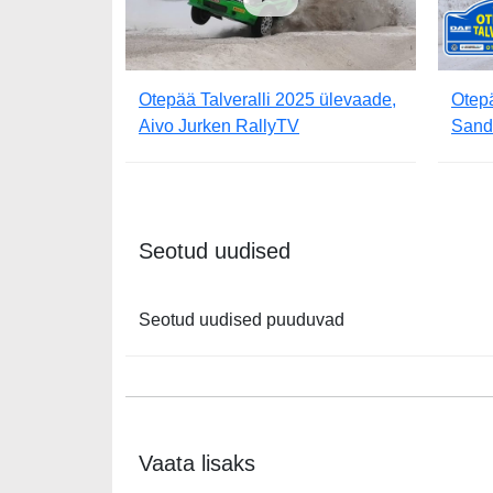
Otepää Talveralli 2025 ülevaade,
Otepä
Aivo Jurken RallyTV
Sand
Seotud uudised
Seotud uudised puuduvad
Vaata lisaks