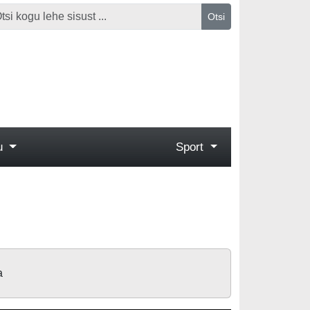
Otsi
gu
Sport
a