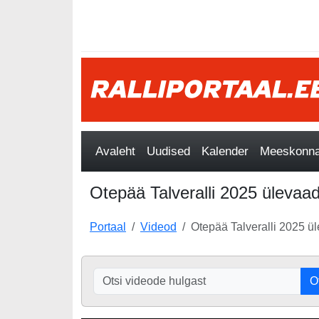
Avaleht
Uudised
Kalender
Meeskonnad
Otepää Talveralli 2025 ülevaad
Portaal
Videod
Otepää Talveralli 2025 ü
O