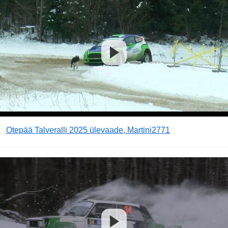
Otepää Talveralli 2025 ülevaade, Martini2771