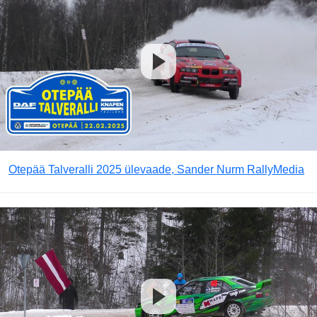
Otepää Talveralli 2025 ülevaade, Sander Nurm RallyMedia