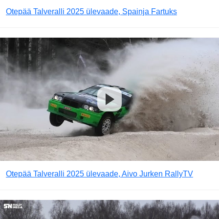
Otepää Talveralli 2025 ülevaade, Spainja Fartuks
Otepää Talveralli 2025 ülevaade, Aivo Jurken RallyTV