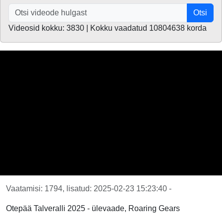
Otsi
Videosid kokku: 3830 | Kokku vaadatud 10804638 korda
Vaatamisi: 1794, lisatud: 2025-02-23 15:23:40 -
Otepää Talveralli 2025 - ülevaade, Roaring Gears