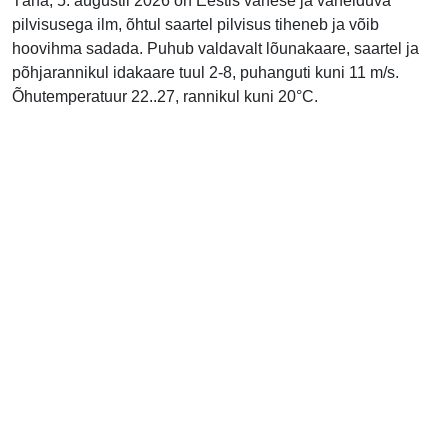
Täna, 5. augustil 2026 on Eestis vähese ja vahelduva
pilvisusega ilm, õhtul saartel pilvisus tiheneb ja võib
hoovihma sadada. Puhub valdavalt lõunakaare, saartel ja
põhjarannikul idakaare tuul 2-8, puhanguti kuni 11 m/s.
Õhutemperatuur 22..27, rannikul kuni 20°C.