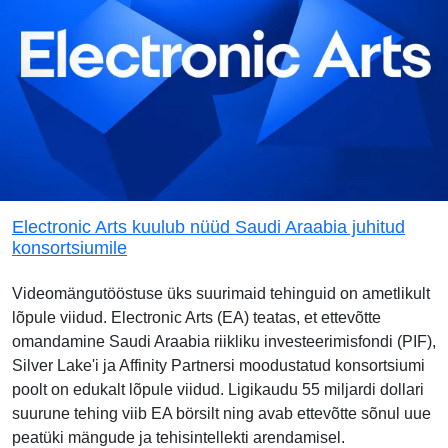
Electronic Arts kuulub nüüd Saudi Araabia juhitud
konsortsiumile
Videomängutööstuse üks suurimaid tehinguid on ametlikult
lõpule viidud. Electronic Arts (EA) teatas, et ettevõtte
omandamine Saudi Araabia riikliku investeerimisfondi (PIF),
Silver Lake'i ja Affinity Partnersi moodustatud konsortsiumi
poolt on edukalt lõpule viidud. Ligikaudu 55 miljardi dollari
suurune tehing viib EA börsilt ning avab ettevõtte sõnul uue
peatüki mängude ja tehisintellekti arendamisel.