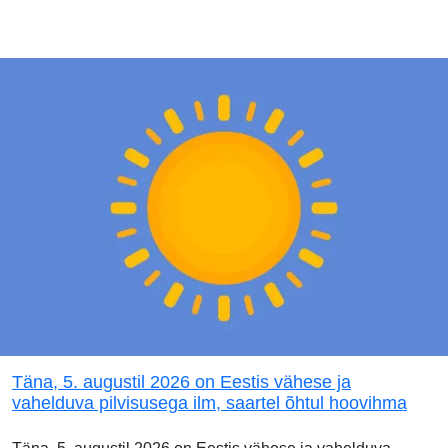
Täna, 5. augustil 2026 on Eestis vähese ja
vahelduva pilvisusega ilm, saartel õhtul hoovihma