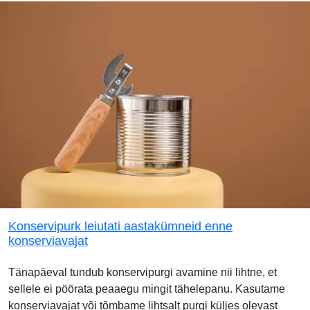
Konservipurk leiutati aastakümneid enne
konserviavajat
Tänapäeval tundub konservipurgi avamine nii lihtne, et
sellele ei pöörata peaaegu mingit tähelepanu. Kasutame
konserviavajat või tõmbame lihtsalt purgi küljes olevast