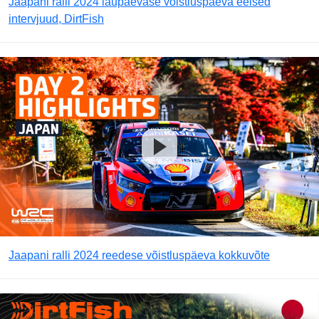
Jaapani ralli 2024 laupäevase võistluspäeva eelsed
intervjuud, DirtFish
Jaapani ralli 2024 reedese võistluspäeva kokkuvõte