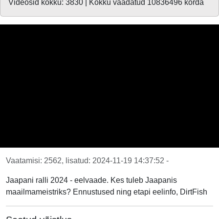
Videosid kokku: 3830 | Kokku vaadatud 10836496 korda
Vaatamisi: 2562, lisatud: 2024-11-19 14:37:52 -
Jaapani ralli 2024 - eelvaade. Kes tuleb Jaapanis
maailmameistriks? Ennustused ning etapi eelinfo, DirtFish