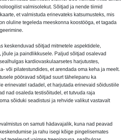
holoogilist valmisolekut. Sõitjad ja nende tiimid
 kaarte, et valmistuda erinevateks katsumusteks, mis
 on oluline tegeleda meeskonna koostööga, et tagada
ageerimine.
as keskenduvad sõitjad mitmetele aspektidele,
jõule ja paindlikkusele. Paljud sõitjad osalevad
 sealhulgas kardiovaskulaarsetes harjutustes,
ga- või pilatestundides, et arendada oma keha ja meelt.
stusele pööravad sõitjad suurt tähelepanu ka
e erinevatel radadel, et harjutada erinevaid sõidustiile
ad nad osaleda testisõitudel, et tutvuda raja
ma sõiduki seadistusi ja rehvide valikut vastavalt
tevalmistus on samuti hädavajalik, kuna nad peavad
keskendumise ja rahu isegi kõige pingelisemates
tjad tegelevad vaimse treeninguga, sealhulgas