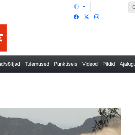
/sõitjad
Tulemused
Punktiseis
Videod
Pildid
Ajalu