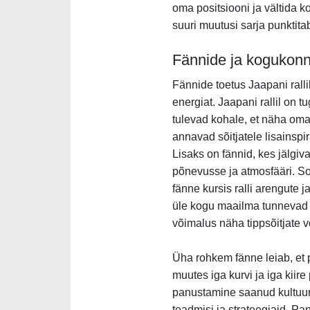
oma positsiooni ja vältida k
suuri muutusi sarja punktita
Fännide ja kogukonn
Fännide toetus Jaapani rallil
energiat. Jaapani rallil on 
tulevad kohale, et näha om
annavad sõitjatele lisainspi
Lisaks on fännid, kes jälgiva
põnevusse ja atmosfääri. Sot
fänne kursis ralli arengute 
üle kogu maailma tunnevad s
võimalus näha tippsõitjate võ
Üha rohkem fänne leiab, et 
muutes iga kurvi ja iga kiir
panustamine saanud kultuuri
teadmisi ja strateegiaid. 