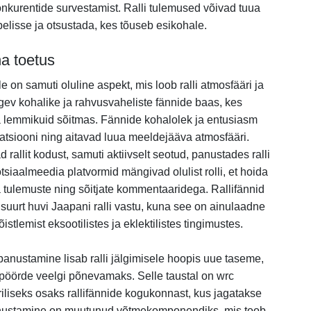
onkurentide survestamist. Ralli tulemused võivad tuua
belisse ja otsustada, kes tõuseb esikohale.
a toetus
e on samuti oluline aspekt, mis loob ralli atmosfääri ja
tugev kohalike ja rahvusvaheliste fännide baas, kes
a lemmikuid sõitmas. Fännide kohalolek ja entusiasm
ratsiooni ning aitavad luua meeldejääva atmosfääri.
d rallit kodust, samuti aktiivselt seotud, panustades ralli
siaalmeedia platvormid mängivad olulist rolli, et hoida
ja tulemuste ning sõitjate kommentaaridega. Rallifännid
uurt huvi Jaapani ralli vastu, kuna see on ainulaadne
istlemist eksootilistes ja eklektilistes tingimustes.
panustamine lisab ralli jälgimisele hoopis uue taseme,
e pöörde veelgi põnevamaks. Selle taustal on wrc
liseks osaks rallifännide kogukonnast, kus jagatakse
Panustamine on muutunud võtmekomponendiks, mis toob