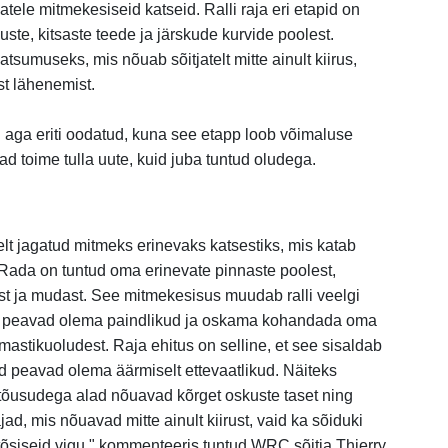
tele mitmekesiseid katseid. Ralli raja eri etapid on
uste, kitsaste teede ja järskude kurvide poolest.
katsumuseks, mis nõuab sõitjatelt mitte ainult kiirus,
ist lähenemist.
n aga eriti oodatud, kuna see etapp loob võimaluse
d toime tulla uute, kuid juba tuntud oludega.
selt jagatud mitmeks erinevaks katsestiks, mis katab
 Rada on tuntud oma erinevate pinnaste poolest,
ist ja mudast. See mitmekesisus muudab ralli veelgi
ad peavad olema paindlikud ja oskama kohandada oma
 ilmastikuoludest. Raja ehitus on selline, et see sisaldab
itjad peavad olema äärmiselt ettevaatlikud. Näiteks
e tõusudega alad nõuavad kõrget oskuste taset ning
jad, mis nõuavad mitte ainult kiirust, vaid ka sõiduki
a tõsiseid vigu," kommenteeris tuntud WRC sõitja Thierry