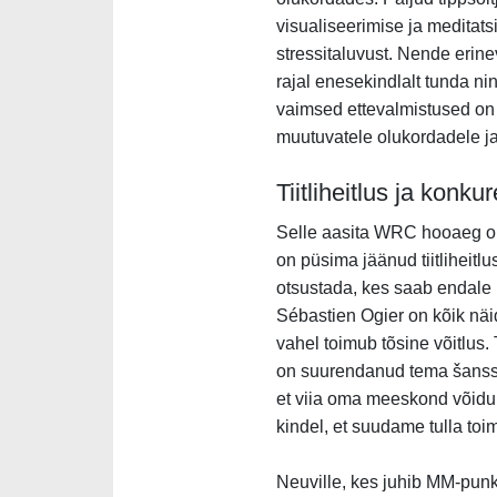
visualiseerimise ja medita
stressitaluvust. Nende erine
rajal enesekindlalt tunda ni
vaimsed ettevalmistused on h
muutuvatele olukordadele ja
Tiitliheitlus ja konku
Selle aasita WRC hooaeg on 
on püsima jäänud tiitliheitl
otsustada, kes saab endale m
Sébastien Ogier on kõik nä
vahel toimub tõsine võitlus.
on suurendanud tema šansse 
et viia oma meeskond võiduni
kindel, et suudame tulla toim
Neuville, kes juhib MM-punkt