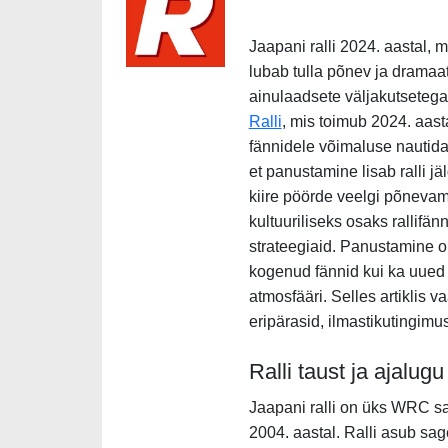
Jaapani ralli 2024. aastal, 
lubab tulla põnev ja dramaat
ainulaadsete väljakutsetega,
Ralli
, mis toimub 2024. aas
fännidele võimaluse nautida
et panustamine lisab ralli j
kiire pöörde veelgi põnevam
kultuuriliseks osaks rallifä
strateegiaid. Panustamine 
kogenud fännid kui ka uued t
atmosfääri. Selles artiklis v
eripärasid, ilmastikutingimusi
Ralli taust ja ajalugu
Jaapani ralli on üks WRC sar
2004. aastal. Ralli asub sag