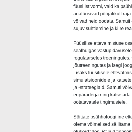
füüsilist vormi, vaid ka psüh
analüüsivad põhjalikult raja
võivad neid oodata. Samuti
sujuv suhtlemine ja kiire re
Füüsilise ettevalmistuse os
sealhulgas vastupidavusele, 
regulaarsetes treeningutes,
jõutreeningutes ja isegi joo
Lisaks füüsilisele ettevalmi
simulatsioonidele ja katsetel
ja -strateegiaid. Samuti võiv
eripäradega ning katsetada o
ootatavatele tingimustele.
Sõitjate psühholoogiline et
olema võimelised säilitama 
olukordades. Paljud tippsõi