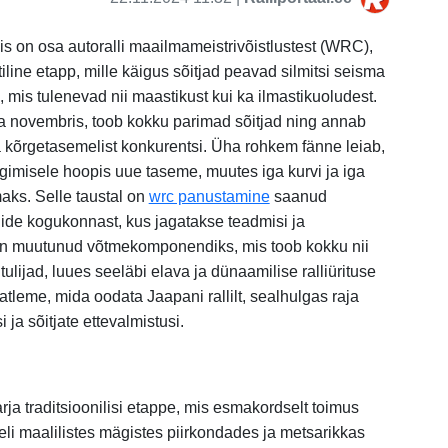
mis on osa autoralli maailmameistrivõistlustest (WRC),
iline etapp, mille käigus sõitjad peavad silmitsi seisma
 mis tulenevad nii maastikust kui ka ilmastikuoludest.
ta novembris, toob kokku parimad sõitjad ning annab
 kõrgetasemelist konkurentsi. Üha rohkem fänne leiab,
älgimisele hoopis uue taseme, muutes iga kurvi ja iga
aks. Selle taustal on
wrc panustamine
saanud
nnide kogukonnast, kus jagatakse teadmisi ja
on muutunud võtmekomponendiks, mis toob kokku nii
ulijad, luues seeläbi elava ja dünaamilise ralliürituse
aatleme, mida oodata Jaapani rallilt, sealhulgas raja
 ja sõitjate ettevalmistusi.
ja traditsioonilisi etappe, mis esmakordselt toimus
eli maalilistes mägistes piirkondades ja metsarikkas