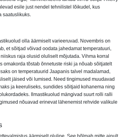
levad esile just nendel tehnilistel lõikudel, kus
 saatuslikuks.
astikuolud olla äärmiselt varieeruvad. Novembris on
b, et sõitjad võivad oodata jahedamat temperatuuri,
iiskus raja olusid oluliselt mõjutada. Vihma korral
 omakorda tõstab õnnetuste riski ja nõuab sõitjatelt
 Lisaks on temperatuurid Jaapanis talvel madalamad,
saliselt jäised või lumised. Need tingimused muudavad
emaks ja keeruliseks, sundides sõitjaid kohanema ning
ukordadeks. Ilmastikuolud mängivad suurt rolli ralli
ingimused nõuavad erinevat lähenemist rehvide valikule
s
 ettevalmistus äärmiselt oluline. See hõlmab mitte ainult