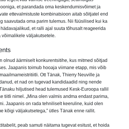
tsiooniga, et parandada oma keskendumisvõimet ja
vate ettevalmistuste kombinatsioon aitab sõitjatel end
ng saavutada oma parim tulemus. Nii füüsilised kui ka
ädavajalikud, et ralli ajal suuta tõhusalt reageerida
 võimalikele väljakutsetele.
rents
olnud äärmiselt konkurentsitihe, kus mitmed sõitjad
uses. Jaapanis toimub hooaja viimane etapp, mis võib
aailmameistritiitli. Ott Tänak, Thierry Neuville ja
idanud, et nad on tugevad kandidaadid ning nende
 Tänaku hiljutised head tulemused Kesk-Euroopa rallil
tiitli nimel. „Mina olen valmis andma endast parima,
. Jaapanis on rada tehniliselt keeruline, kuid olen
e kõigi väljakutsetega,” ütles Tänak enne rallit.
itabelit, peab samuti näitama tugevat esitust, et hoida