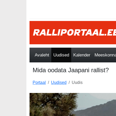
Avaleht
Uudised
Kalender
Meeskonnad
Mida oodata Jaapani rallist?
Portaal
Uudised
Uudis