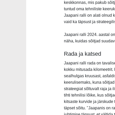
keskkonnas, mis pakub sõitja
tuntud oma tehniliste keeruk
Jaapani ralli on alati olnud 
vaid ka täpsust ja strateegil
Jaapani ralli 2024. aastal o
näha, kuidas sõitjad suudava
Rada ja katsed
Jaapani ralli rada on tavali
kokku mitusada kilomeetrit.
sealhulgas kruusast, asfald
keerulisemaks, kuna sõitj
strateegiat sõltuvalt raja ja
tihti tehnilisi lõike, kus sõ
kitsaste kurvide ja järskud
täpset sõitu. "Jaapanis on ra
juhtimise täpsust, et vältid