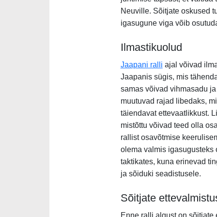
Neuville. Sõitjate oskused tu
igasugune viga võib osutuda
Ilmastikuolud
Jaapani ralli
ajal võivad ilm
Jaapanis sügis, mis tähenda
samas võivad vihmasadu ja n
muutuvad rajad libedaks, mis
täiendavat ettevaatlikkust.
mistõttu võivad teed olla o
rallist osavõtmise keerulis
olema valmis igasugusteks ol
taktikates, kuna erinevad t
ja sõiduki seadistusele.
Sõitjate ettevalmistu
Enne ralli algust on sõitjate