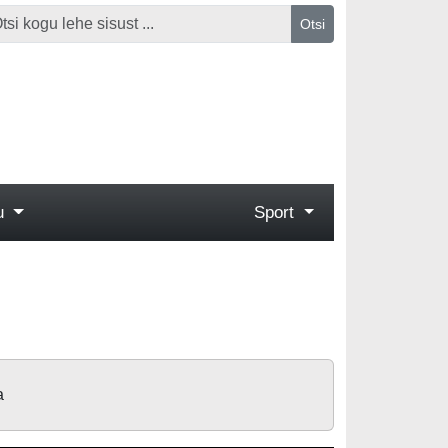
Otsi
gu
Sport
a