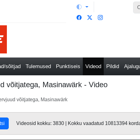
/sõitjad
Tulemused
Punktiseis
Videod
Pildid
Ajalu
d võitjatega, Masinawärk - Video
rvjuud võitjatega, Masinawärk
tsi
Videosid kokku: 3830 | Kokku vaadatud 10813394 kord