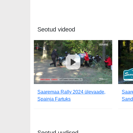
Seotud videod
Saaremaa Rally 2024 ülevaade,
Saar
Spainja Fartuks
Sand
Seotud uudised