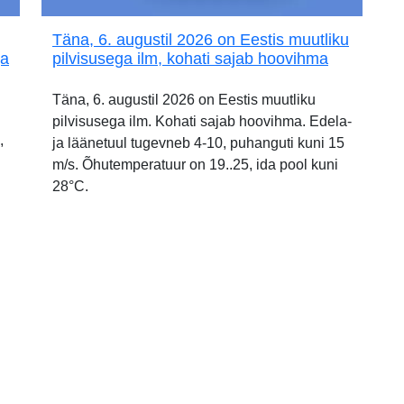
Täna, 6. augustil 2026 on Eestis muutliku
ja
pilvisusega ilm, kohati sajab hoovihma
Täna, 6. augustil 2026 on Eestis muutliku
pilvisusega ilm. Kohati sajab hoovihma. Edela-
,
ja läänetuul tugevneb 4-10, puhanguti kuni 15
m/s. Õhutemperatuur on 19..25, ida pool kuni
28°C.