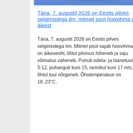
Täna, 7. augustil 2026 on Eestis pilves
selgimistega ilm, mitmel pool hoovihma 
äikest
Täna, 7. augustil 2026 on Eestis pilves
selgimistega ilm. Mitmel pool sajab hoovihma
on äikeseoht, õhtul pilvisus hõreneb ja saju
võimalus väheneb. Puhub edela- ja läänetuul
5-12, puhanguti kuni 15, rannikul kuni 17 m/s,
õhtul tuul nõrgeneb. Õhutemperatuur on
18..23°C.