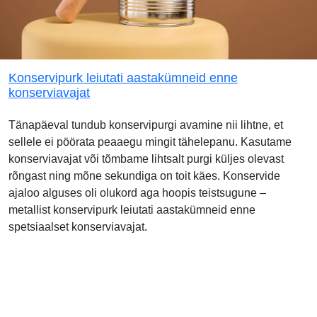
Konservipurk leiutati aastakümneid enne
konserviavajat
Tänapäeval tundub konservipurgi avamine nii lihtne, et
sellele ei pöörata peaaegu mingit tähelepanu. Kasutame
konserviavajat või tõmbame lihtsalt purgi küljes olevast
rõngast ning mõne sekundiga on toit käes. Konservide
ajaloo alguses oli olukord aga hoopis teistsugune –
metallist konservipurk leiutati aastakümneid enne
spetsiaalset konserviavajat.