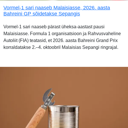
Vormel-1 sari naaseb Malaisiasse, 2026. aasta
Bahreini GP sõidetakse Sepangis
Vormel-1 sari naaseb pärast üheksa-aastast pausi
Malaisiasse. Formula 1 organisatsioon ja Rahvusvaheline
Autoliit (FIA) teatasid, et 2026. aasta Bahreini Grand Prix
korraldatakse 2.–4. oktoobril Malaisias Sepangi ringrajal.