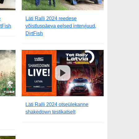
e
Läti Ralli 2024 reedese
tFish
võistluspäeva eelsed intervjuud,
DirtFish
Läti Ralli 2024 otseülekanne
shakedown testikatselt