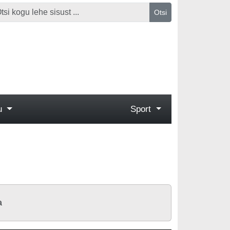
Otsi
gu
Sport
a