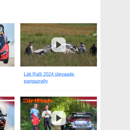
Läti Ralli 2024 ülevaade,
pangazrally