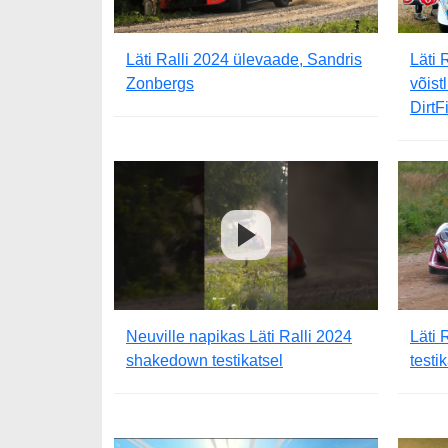
Läti Ralli 2024 ülevaade, Sandris
Läti 
Zonbergs
võist
DirtF
Neuville napikas Läti Ralli 2024
Läti 
shakedown testikatsel
testi