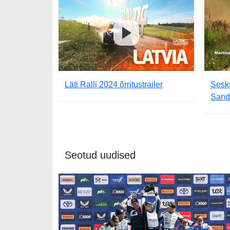
Läti Ralli 2024 õrritustrailer
Sesks
Sand
Seotud uudised