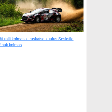
äti ralli kolmas kiiruskatse kuulus Sesksile,
änak kolmas