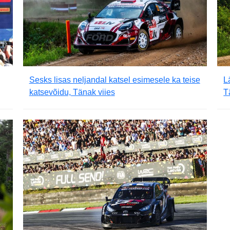
Sesks lisas neljandal katsel esimesele ka teise
L
katsevõidu, Tänak viies
T