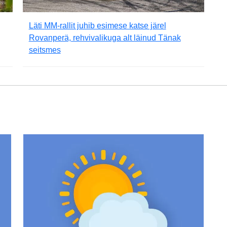
Läti MM-rallit juhib esimese katse järel
Rovanperä, rehvivalikuga alt läinud Tänak
seitsmes