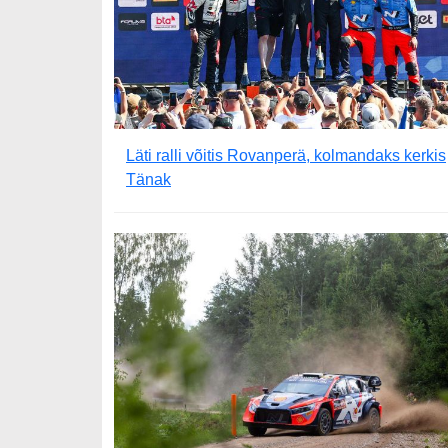
Läti ralli võitis Rovanperä, kolmandaks kerkis
Tänak