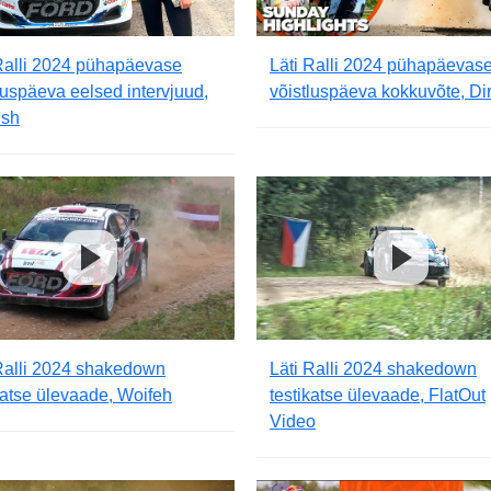
Ralli 2024 pühapäevase
Läti Ralli 2024 pühapäevas
luspäeva eelsed intervjuud,
võistluspäeva kokkuvõte, Dir
ish
Ralli 2024 shakedown
Läti Ralli 2024 shakedown
katse ülevaade, Woifeh
testikatse ülevaade, FlatOut
Video