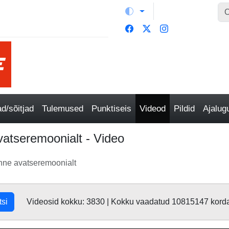
/sõitjad
Tulemused
Punktiseis
Videod
Pildid
Ajalu
vatseremoonialt - Video
anne avatseremoonialt
tsi
Videosid kokku: 3830 | Kokku vaadatud 10815147 kord