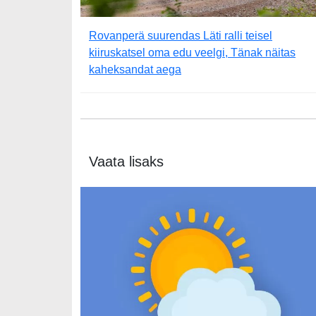
Rovanperä suurendas Läti ralli teisel
kiiruskatsel oma edu veelgi, Tänak näitas
kaheksandat aega
Vaata lisaks