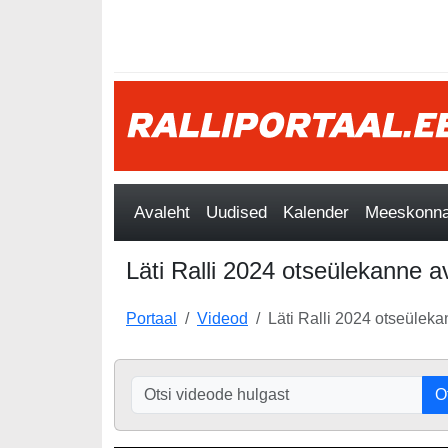
Avaleht
Uudised
Kalender
Meeskonnad
Läti Ralli 2024 otseülekanne a
Portaal
Videod
Läti Ralli 2024 otseülek
O