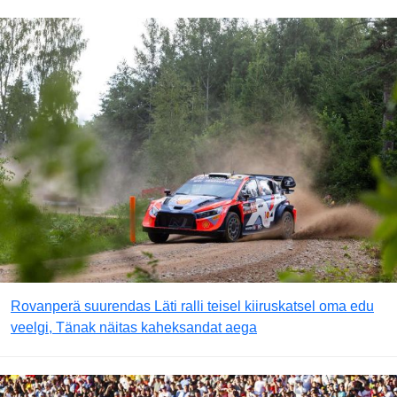
Rovanperä suurendas Läti ralli teisel kiiruskatsel oma edu
veelgi, Tänak näitas kaheksandat aega