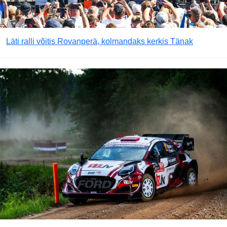
Läti ralli võitis Rovanperä, kolmandaks kerkis Tänak