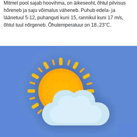
Mitmel pool sajab hoovihma, on äikeseoht, õhtul pilvisus
hõreneb ja saju võimalus väheneb. Puhub edela- ja
läänetuul 5-12, puhanguti kuni 15, rannikul kuni 17 m/s,
õhtul tuul nõrgeneb. Õhutemperatuur on 18..23°C.