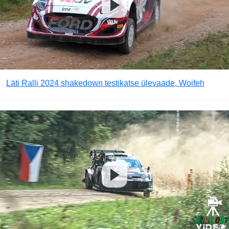
Läti Ralli 2024 shakedown testikatse ülevaade, Woifeh