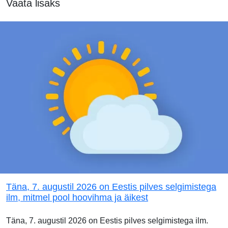
Vaata lisaks
Täna, 7. augustil 2026 on Eestis pilves selgimistega
ilm, mitmel pool hoovihma ja äikest
Täna, 7. augustil 2026 on Eestis pilves selgimistega ilm.