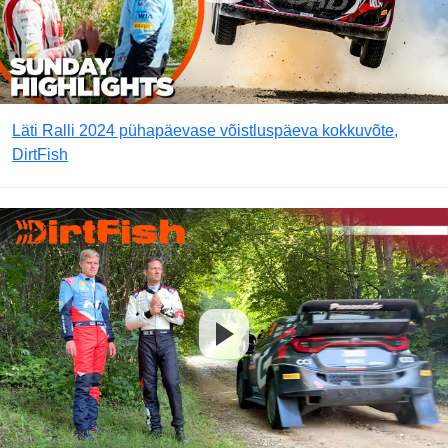
Läti Ralli 2024 pühapäevase võistluspäeva kokkuvõte,
DirtFish