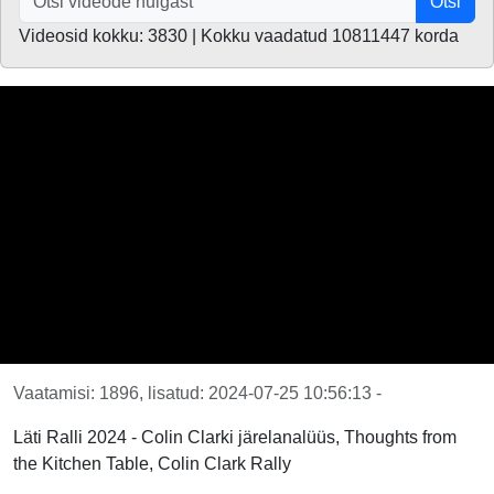
Otsi
Videosid kokku: 3830 | Kokku vaadatud 10811447 korda
Vaatamisi: 1896, lisatud: 2024-07-25 10:56:13 -
Läti Ralli 2024 - Colin Clarki järelanalüüs, Thoughts from
the Kitchen Table, Colin Clark Rally