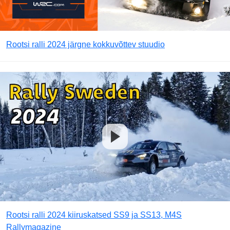
Rootsi ralli 2024 järgne kokkuvõttev stuudio
Rootsi ralli 2024 kiiruskatsed SS9 ja SS13, M4S
Rallymagazine