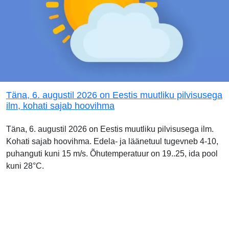
Täna, 6. augustil 2026 on Eestis muutliku pilvisusega
ilm, kohati sajab hoovihma
Täna, 6. augustil 2026 on Eestis muutliku pilvisusega ilm.
Kohati sajab hoovihma. Edela- ja läänetuul tugevneb 4-10,
puhanguti kuni 15 m/s. Õhutemperatuur on 19..25, ida pool
kuni 28°C.