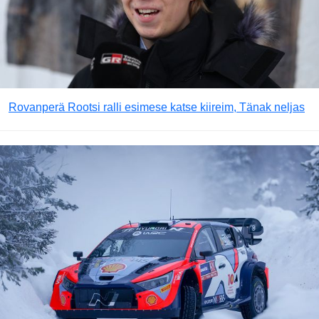
Rovanperä Rootsi ralli esimese katse kiireim, Tänak neljas