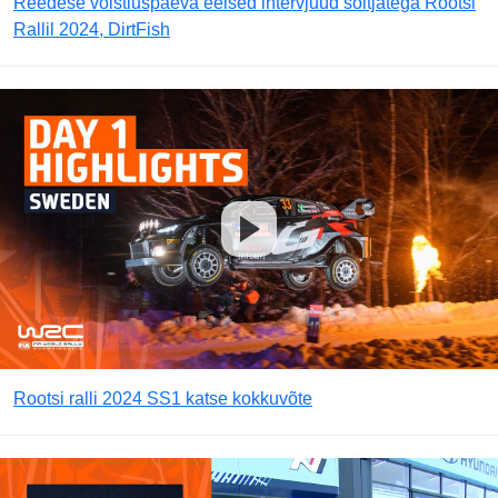
Reedese võistluspäeva eelsed intervjuud sõitjatega Rootsi
Rallil 2024, DirtFish
Rootsi ralli 2024 SS1 katse kokkuvõte