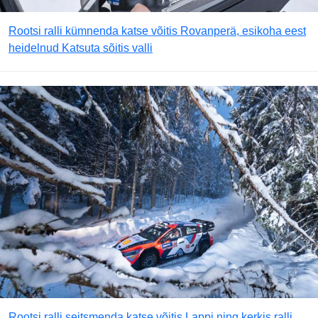
Rootsi ralli kümnenda katse võitis Rovanperä, esikoha eest
heidelnud Katsuta sõitis valli
Rootsi ralli seitsmenda katse võitis Lappi ning kerkis ralli