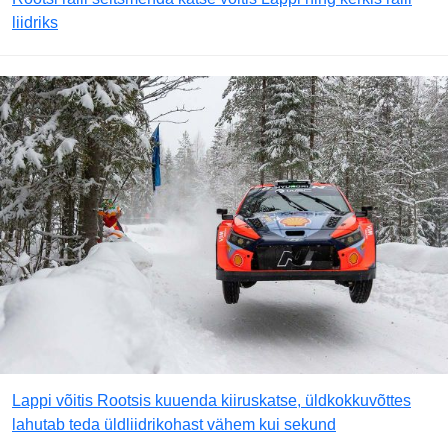
liidriks
Lappi võitis Rootsis kuuenda kiiruskatse, üldkokkuvõttes
lahutab teda üldliidrikohast vähem kui sekund