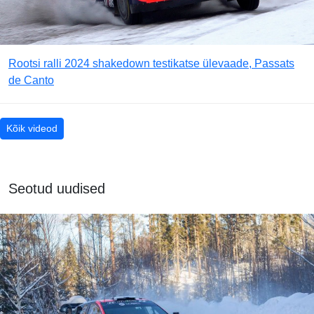
Rootsi ralli 2024 shakedown testikatse ülevaade, Passats
de Canto
Kõik videod
Seotud uudised