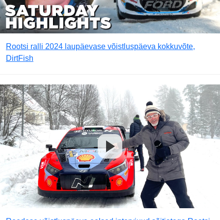
Rootsi ralli 2024 laupäevase võistluspäeva kokkuvõte,
DirtFish