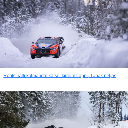
Rootsi ralli kolmandal katsel kiireim Lappi, Tänak neljas