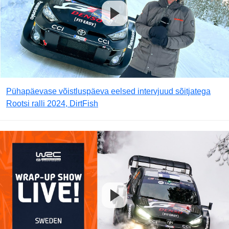
Pühapäevase võistluspäeva eelsed intervjuud sõitjatega
Rootsi ralli 2024, DirtFish