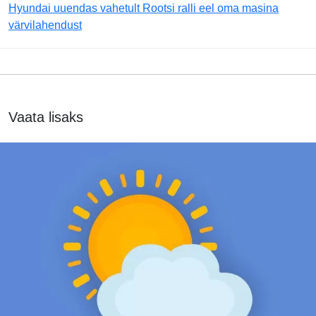
Hyundai uuendas vahetult Rootsi ralli eel oma masina
värvilahendust
Vaata lisaks