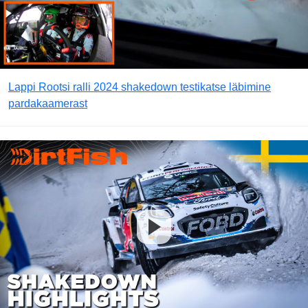
Lappi Rootsi ralli 2024 shakedown testikatse läbimine
pardakaamerast