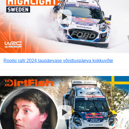
Rootsi ralli 2024 laupäevase võistluspäeva kokkuvõte