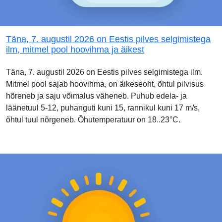
Täna, 7. augustil 2026 on Eestis pilves selgimistega
ilm, mitmel pool hoovihma ja äikest
Täna, 7. augustil 2026 on Eestis pilves selgimistega ilm.
Mitmel pool sajab hoovihma, on äikeseoht, õhtul pilvisus
hõreneb ja saju võimalus väheneb. Puhub edela- ja
läänetuul 5-12, puhanguti kuni 15, rannikul kuni 17 m/s,
õhtul tuul nõrgeneb. Õhutemperatuur on 18..23°C.