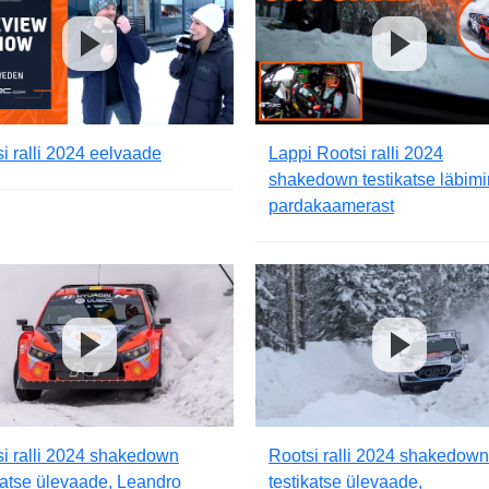
i ralli 2024 eelvaade
Lappi Rootsi ralli 2024
shakedown testikatse läbim
pardakaamerast
i ralli 2024 shakedown
Rootsi ralli 2024 shakedown
katse ülevaade, Leandro
testikatse ülevaade,