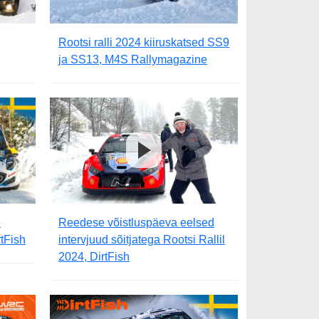
Rootsi ralli 2024 kiiruskatsed SS9
ja SS13, M4S Rallymagazine
e
Reedese võistluspäeva eelsed
tFish
intervjuud sõitjatega Rootsi Rallil
2024, DirtFish