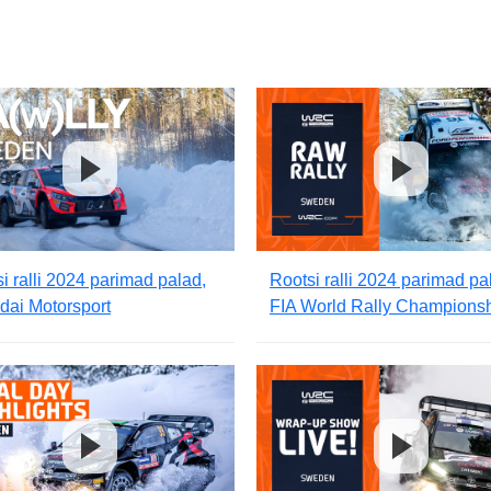
i ralli 2024 parimad palad,
Rootsi ralli 2024 parimad pa
dai Motorsport
FIA World Rally Champions