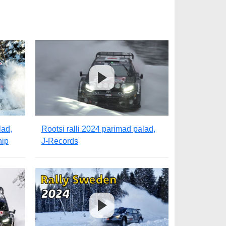
lad,
Rootsi ralli 2024 parimad palad,
hip
J-Records