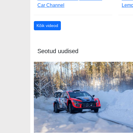
Car Channel
Lemo
Kõik videod
Seotud uudised