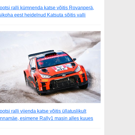
ootsi ralli kümnenda katse võitis Rovanperä,
sikoha eest heidelnud Katsuta sõitis valli
ootsi ralli viienda katse võitis üllatuslikult
innamäe, esimene Rally1 masin alles kuues