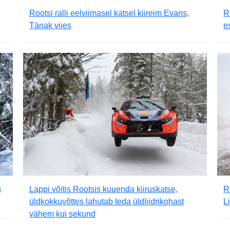
Rootsi ralli eelviimasel katsel kiireim Evans,
R
Tänak viies
e
g
Lappi võitis Rootsis kuuenda kiiruskatse,
R
üldkokkuvõttes lahutab teda üldliidrikohast
L
vähem kui sekund