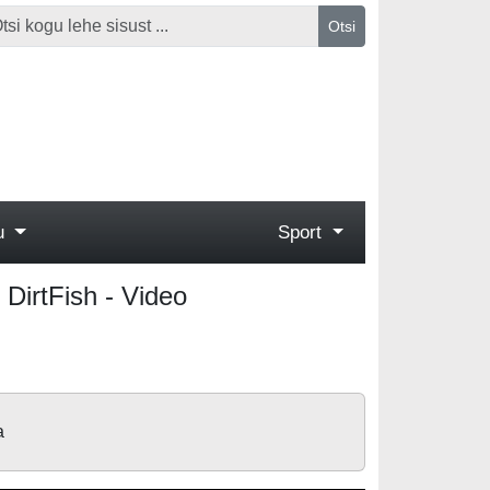
Otsi
gu
Sport
 DirtFish - Video
a