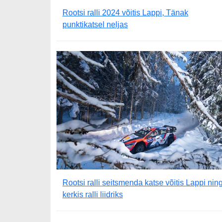
Rootsi ralli 2024 võitis Lappi, Tänak
punktikatsel neljas
Rootsi ralli seitsmenda katse võitis Lappi nin
kerkis ralli liidriks