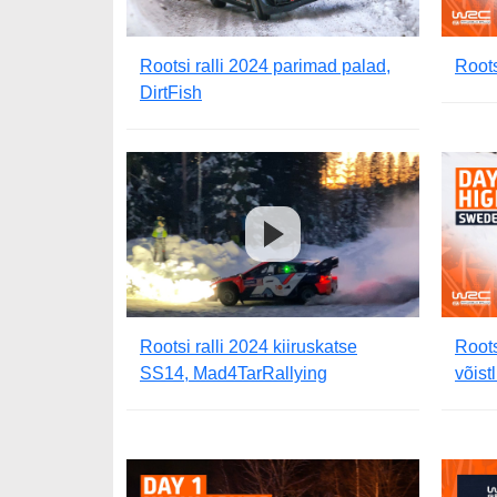
Rootsi ralli 2024 parimad palad,
Roots
DirtFish
Rootsi ralli 2024 kiiruskatse
Roots
SS14, Mad4TarRallying
võist