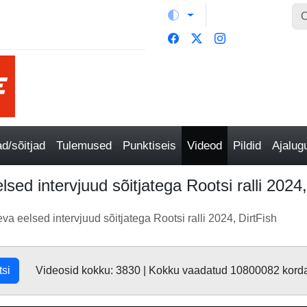
/sõitjad
Tulemused
Punktiseis
Videod
Pildid
Ajalu
ed intervjuud sõitjatega Rootsi ralli 2024,
 eelsed intervjuud sõitjatega Rootsi ralli 2024, DirtFish
tsi
Videosid kokku: 3830 | Kokku vaadatud 10800082 kord