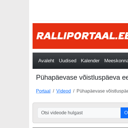
Avaleht
Uudised
Kalender
Meeskonnad
Pühapäevase võistluspäeva eels
Portaal
Videod
Pühapäevase võistluspäeva
O