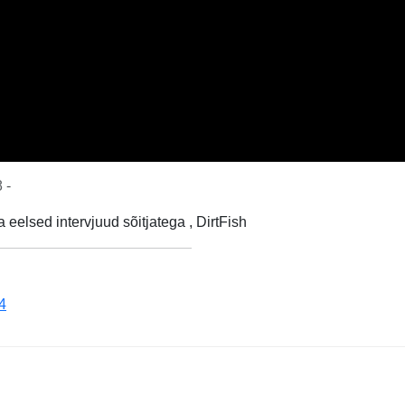
 -
eelsed intervjuud sõitjatega , DirtFish
4