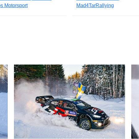
s Motorsport
Mad4TarRallying