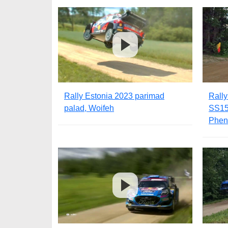
Rally Estonia 2023 parimad
Rally
palad, Woifeh
SS15,
Phen