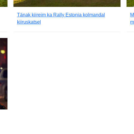
Tänak kiireim ka Rally Estonia kolmandal
M
kiiruskatsel
m