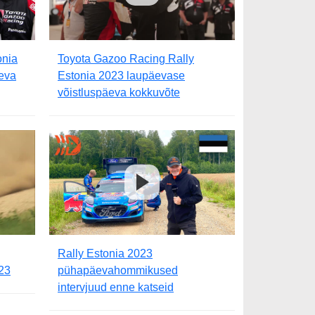
onia
Toyota Gazoo Racing Rally
eva
Estonia 2023 laupäevase
võistluspäeva kokkuvõte
Rally Estonia 2023
023
pühapäevahommikused
intervjuud enne katseid