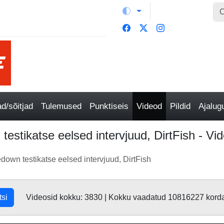
/sõitjad
Tulemused
Punktiseis
Videod
Pildid
Ajalu
estikatse eelsed intervjuud, DirtFish - Vi
own testikatse eelsed intervjuud, DirtFish
tsi
Videosid kokku: 3830 | Kokku vaadatud 10816227 kord