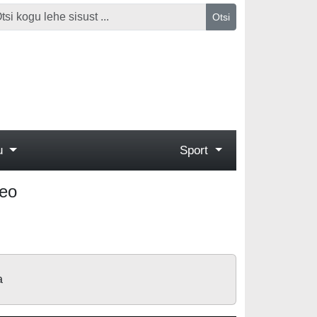
Otsi
gu
Sport
deo
a