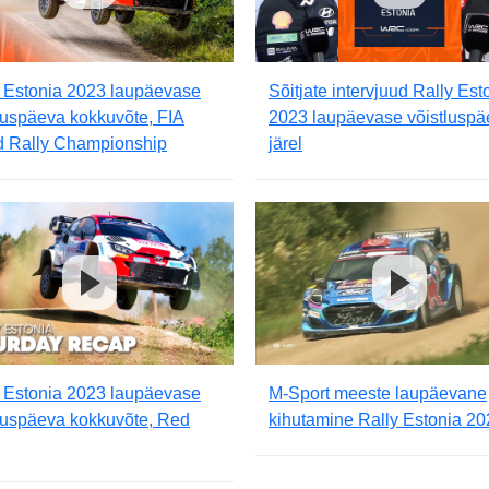
y Estonia 2023 laupäevase
Sõitjate intervjuud Rally Est
luspäeva kokkuvõte, FIA
2023 laupäevase võistluspä
d Rally Championship
järel
y Estonia 2023 laupäevase
M-Sport meeste laupäevane
luspäeva kokkuvõte, Red
kihutamine Rally Estonia 2