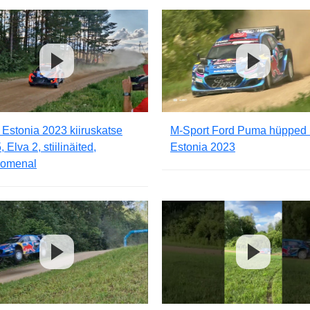
 Estonia 2023 kiiruskatse
M-Sport Ford Puma hüpped 
 Elva 2, stiilinäited,
Estonia 2023
omenal