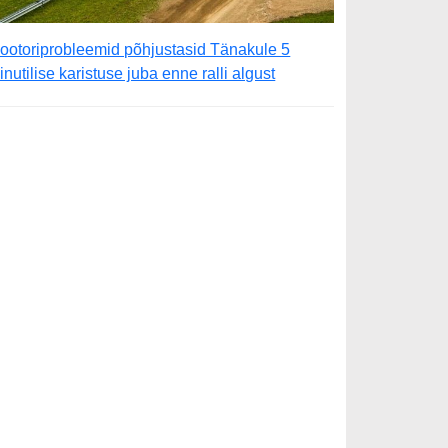
ootoriprobleemid põhjustasid Tänakule 5
inutilise karistuse juba enne ralli algust