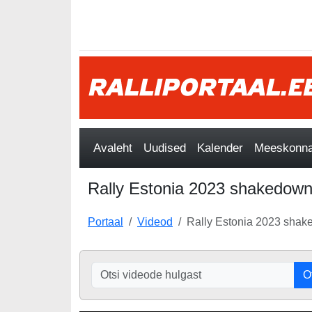
Avaleht
Uudised
Kalender
Meeskonnad
Rally Estonia 2023 shakedown t
Portaal
Videod
Rally Estonia 2023 shaked
O