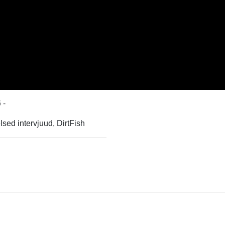
 -
sed intervjuud, DirtFish