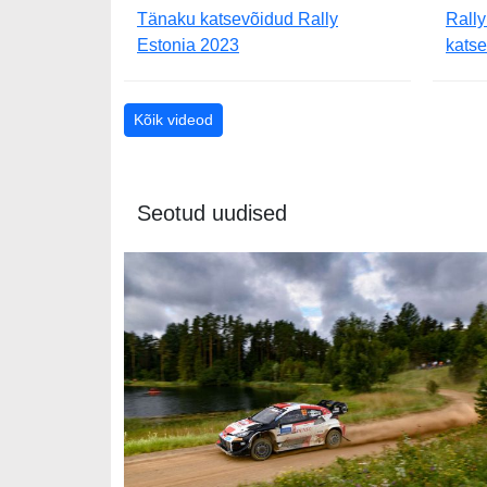
Tänaku katsevõidud Rally
Rall
Estonia 2023
kats
Kõik videod
Seotud uudised