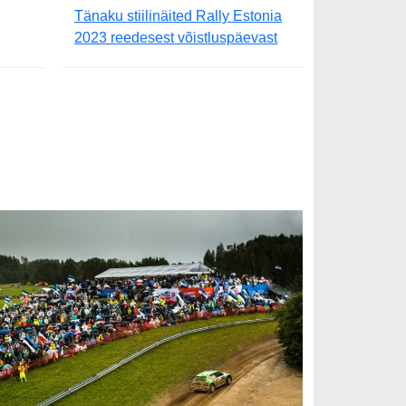
Tänaku stiilinäited Rally Estonia
2023 reedesest võistluspäevast