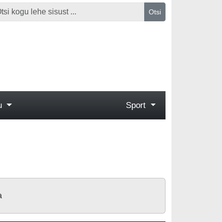
Otsi
gu
Sport
a