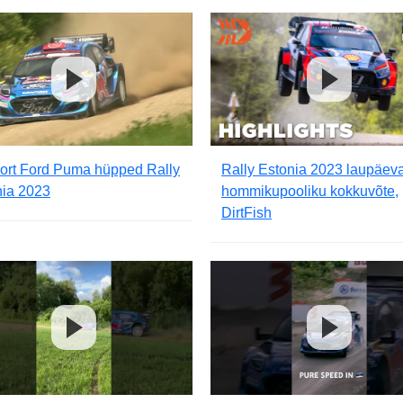
ort Ford Puma hüpped Rally
Rally Estonia 2023 laupäev
nia 2023
hommikupooliku kokkuvõte,
DirtFish