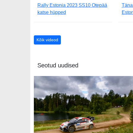
Rally Estonia 2023 SS10 Otepää
Täna
katse hüpped
Esto
Kõik videod
Seotud uudised