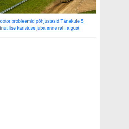
ootoriprobleemid põhjustasid Tänakule 5
inutilise karistuse juba enne ralli algust