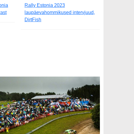
onia
Rally Estonia 2023
ast
laupäevahommikused intervjuud,
DirtFish