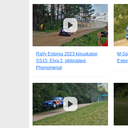
Rally Estonia 2023 kiiruskatse
M-Sp
SS15, Elva 2, stiilinäited,
Esto
Phenomenal