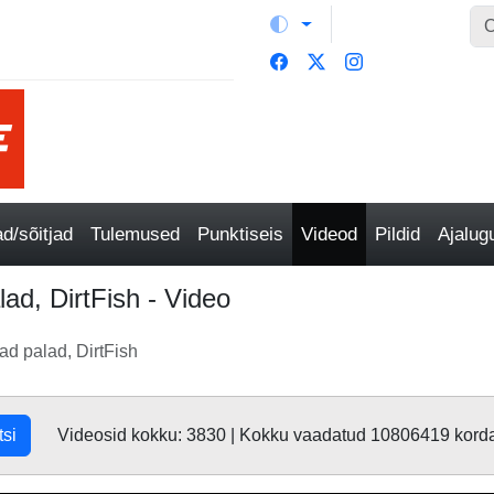
/sõitjad
Tulemused
Punktiseis
Videod
Pildid
Ajalu
ad, DirtFish - Video
ad palad, DirtFish
tsi
Videosid kokku: 3830 | Kokku vaadatud 10806419 kord