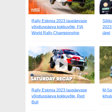
Rally Estonia 2023 laupäevase
Sõitj
võistluspäeva kokkuvõte, FIA
2023
World Rally Championship
järel
Rally Estonia 2023 laupäevase
M-Sp
võistluspäeva kokkuvõte, Red
kihut
Bull