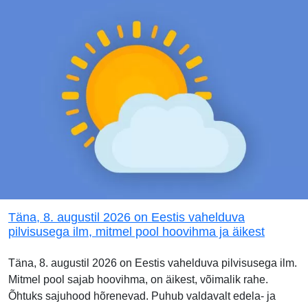
Täna, 8. augustil 2026 on Eestis vahelduva
pilvisusega ilm, mitmel pool hoovihma ja äikest
Täna, 8. augustil 2026 on Eestis vahelduva pilvisusega ilm.
Mitmel pool sajab hoovihma, on äikest, võimalik rahe.
Õhtuks sajuhood hõrenevad. Puhub valdavalt edela- ja