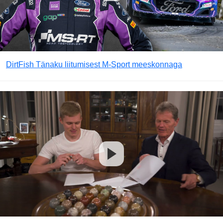
DirtFish Tänaku liitumisest M-Sport meeskonnaga