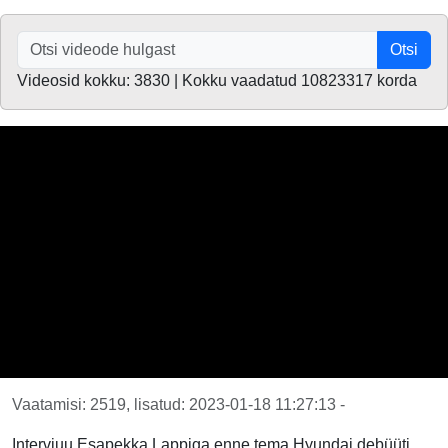
Otsi
Videosid kokku: 3830 | Kokku vaadatud 10823317 korda
Vaatamisi: 2519, lisatud: 2023-01-18 11:27:13 -
Intervjuu Esapekka Lappiga enne tema Hyundai debüüti