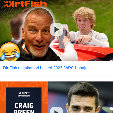
DirtFish naljakamad hetked 2023. WRC hooajal