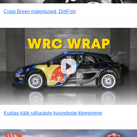
Craig Breen mälestused, DirtFish
Kuidas käib ralliautole kujunduste kleepimine