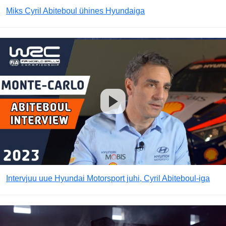
Miks Cyril Abiteboul ühines Hyundaiga
Intervjuu uue Hyundai Motorsport juhi, Cyril Abiteboul-iga