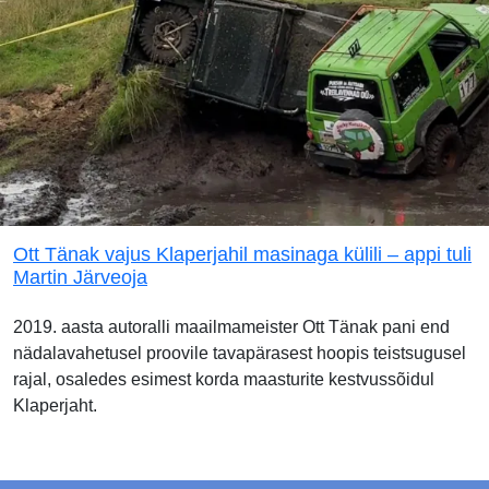
Ott Tänak vajus Klaperjahil masinaga külili – appi tuli
Martin Järveoja
2019. aasta autoralli maailmameister Ott Tänak pani end
nädalavahetusel proovile tavapärasest hoopis teistsugusel
rajal, osaledes esimest korda maasturite kestvussõidul
Klaperjaht.