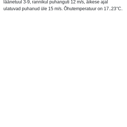
läänetuul 3-9, rannikul puhanguti 12 m/s, äikese ajal
ulatuvad puhanud üle 15 m/s. Õhutemperatuur on 17..23°C.