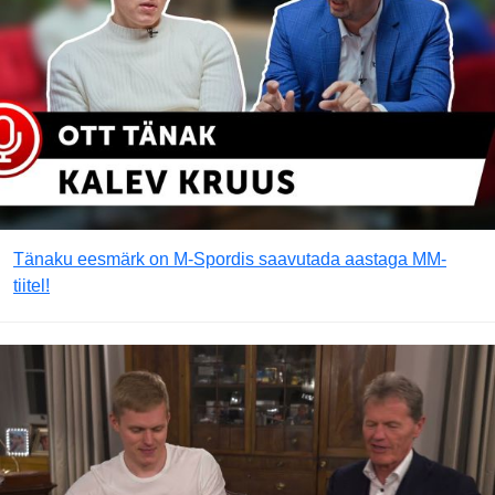
Tänaku eesmärk on M-Spordis saavutada aastaga MM-
tiitel!