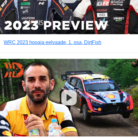
WRC 2023 hooaja eelvaade, 1. osa, DirtFish