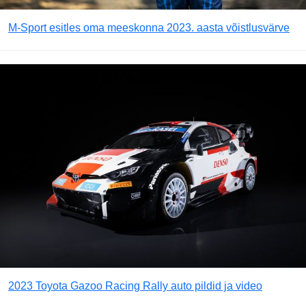
M-Sport esitles oma meeskonna 2023. aasta võistlusvärve
2023 Toyota Gazoo Racing Rally auto pildid ja video