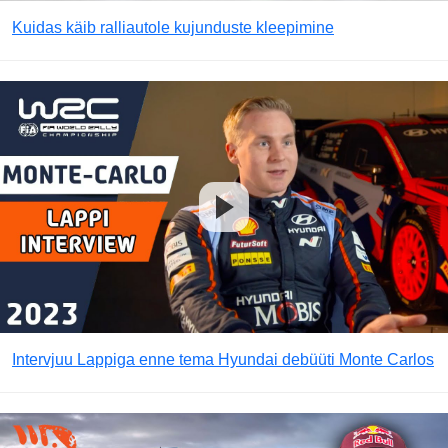
Kuidas käib ralliautole kujunduste kleepimine
Intervjuu Lappiga enne tema Hyundai debüüti Monte Carlos