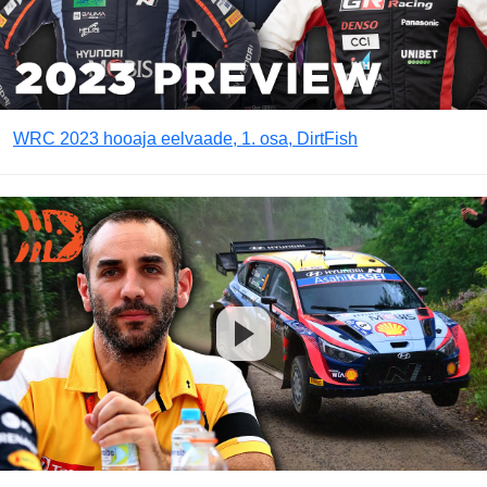
WRC 2023 hooaja eelvaade, 1. osa, DirtFish