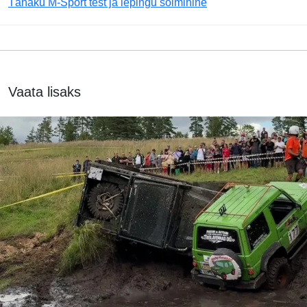
Tänaku M-Sport test ja lepingu sõlminine
Vaata lisaks