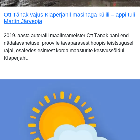
Ott Tänak vajus Klaperjahil masinaga külili – appi tuli
Martin Järveoja
2019. aasta autoralli maailmameister Ott Tänak pani end
nädalavahetusel proovile tavapärasest hoopis teistsugusel
rajal, osaledes esimest korda maasturite kestvussõidul
Klaperjaht.