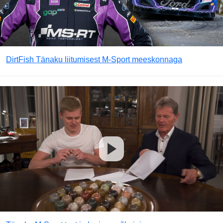
DirtFish Tänaku liitumisest M-Sport meeskonnaga