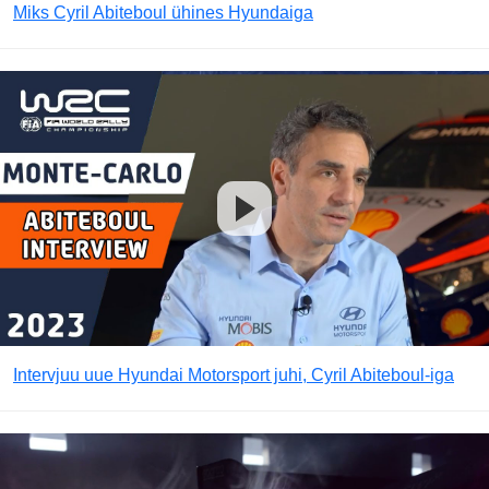
Miks Cyril Abiteboul ühines Hyundaiga
Intervjuu uue Hyundai Motorsport juhi, Cyril Abiteboul-iga