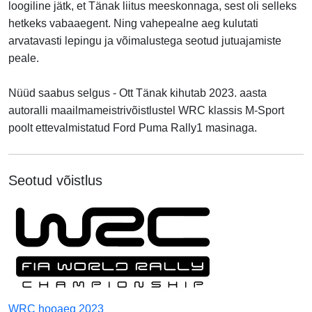
loogiline jätk, et Tänak liitus meeskonnaga, sest oli selleks
hetkeks vabaaegent. Ning vahepealne aeg kulutati
arvatavasti lepingu ja võimalustega seotud jutuajamiste
peale.
Nüüd saabus selgus - Ott Tänak kihutab 2023. aasta
autoralli maailmameistrivõistlustel WRC klassis M-Sport
poolt ettevalmistatud Ford Puma Rally1 masinaga.
Seotud võistlus
WRC hooaeg 2023