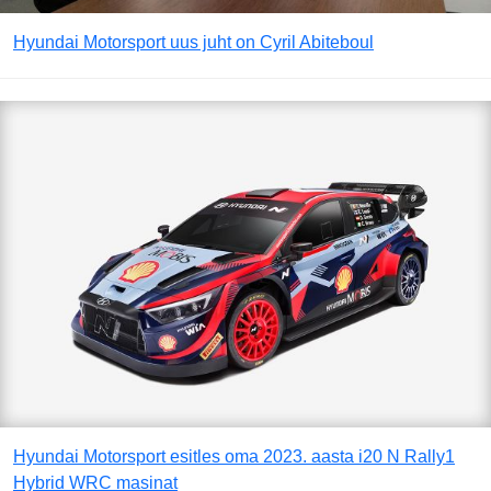
Hyundai Motorsport uus juht on Cyril Abiteboul
Hyundai Motorsport esitles oma 2023. aasta i20 N Rally1
Hybrid WRC masinat