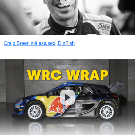
Craig Breen mälestused, DirtFish