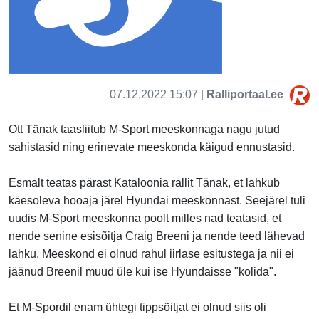
07.12.2022 15:07 |
Ralliportaal.ee
Ott Tänak taasliitub M-Sport meeskonnaga nagu jutud
sahistasid ning erinevate meeskonda käigud ennustasid.
Esmalt teatas pärast Kataloonia rallit Tänak, et lahkub
käesoleva hooaja järel Hyundai meeskonnast. Seejärel tuli
uudis M-Sport meeskonna poolt milles nad teatasid, et
nende senine esisõitja Craig Breeni ja nende teed lähevad
lahku. Meeskond ei olnud rahul iirlase esitustega ja nii ei
jäänud Breenil muud üle kui ise Hyundaisse "kolida".
Et M-Spordil enam ühtegi tippsõitjat ei olnud siis oli