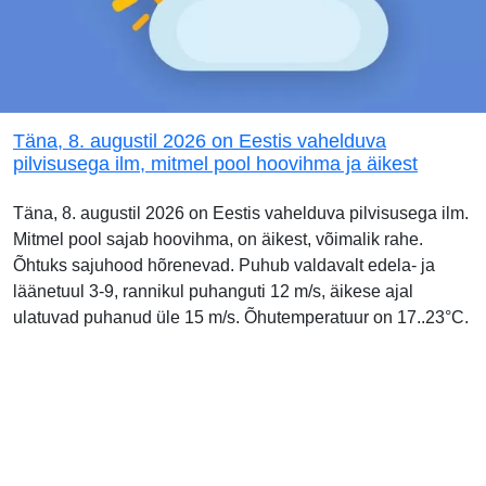
Täna, 8. augustil 2026 on Eestis vahelduva
pilvisusega ilm, mitmel pool hoovihma ja äikest
Täna, 8. augustil 2026 on Eestis vahelduva pilvisusega ilm.
Mitmel pool sajab hoovihma, on äikest, võimalik rahe.
Õhtuks sajuhood hõrenevad. Puhub valdavalt edela- ja
läänetuul 3-9, rannikul puhanguti 12 m/s, äikese ajal
ulatuvad puhanud üle 15 m/s. Õhutemperatuur on 17..23°C.