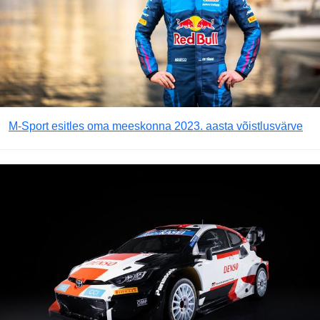
M-Sport esitles oma meeskonna 2023. aasta võistlusvärve