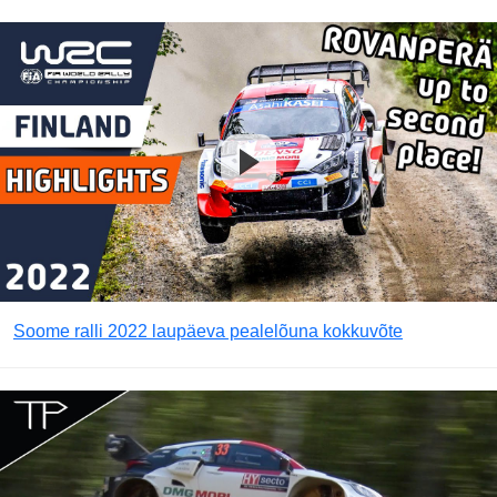
Soome ralli 2022 laupäeva pealelõuna kokkuvõte