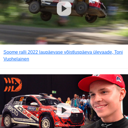
Soome ralli 2022 laupäevase võistluspäeva ülevaade, Toni
Vuohelainen