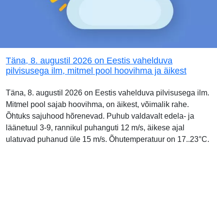
Täna, 8. augustil 2026 on Eestis vahelduva
pilvisusega ilm, mitmel pool hoovihma ja äikest
Täna, 8. augustil 2026 on Eestis vahelduva pilvisusega ilm.
Mitmel pool sajab hoovihma, on äikest, võimalik rahe.
Õhtuks sajuhood hõrenevad. Puhub valdavalt edela- ja
läänetuul 3-9, rannikul puhanguti 12 m/s, äikese ajal
ulatuvad puhanud üle 15 m/s. Õhutemperatuur on 17..23°C.