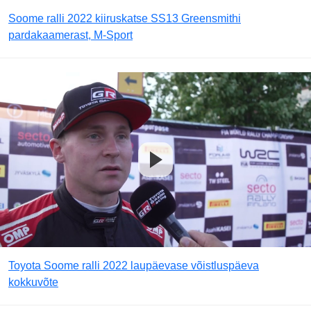
Soome ralli 2022 kiiruskatse SS13 Greensmithi
pardakaamerast, M-Sport
Toyota Soome ralli 2022 laupäevase võistluspäeva
kokkuvõte