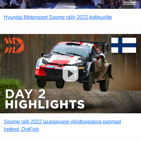
Hyundai Motorsport Soome rally 2022 kokkuvõte
Soome ralli 2022 laupäevase võistluspäeva parimad
hetked, DirtFish