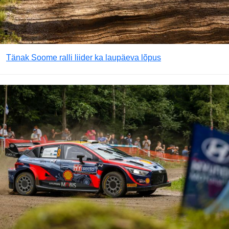
Tänak Soome ralli liider ka laupäeva lõpus