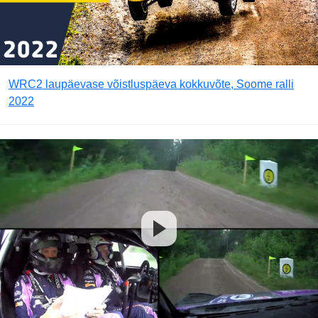
WRC2 laupäevase võistluspäeva kokkuvõte, Soome ralli
2022