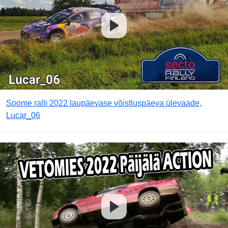
Soome ralli 2022 laupäevase võistluspäeva ülevaade,
Lucar_06