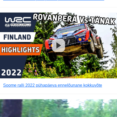
Soome ralli 2022 pühapäeva ennelõunane kokkuvõte