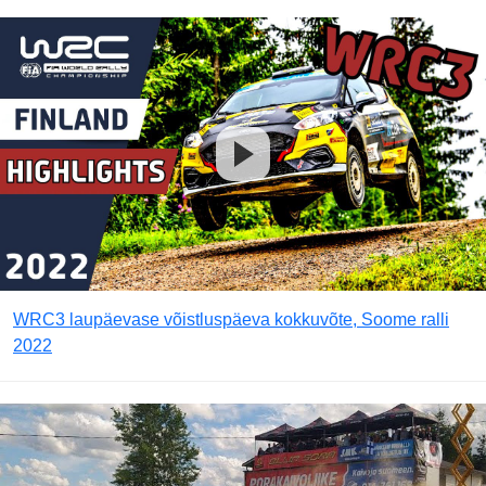
WRC3 laupäevase võistluspäeva kokkuvõte, Soome ralli
2022