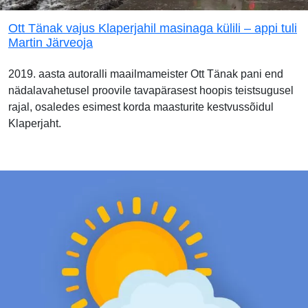
Ott Tänak vajus Klaperjahil masinaga külili – appi tuli
Martin Järveoja
2019. aasta autoralli maailmameister Ott Tänak pani end
nädalavahetusel proovile tavapärasest hoopis teistsugusel
rajal, osaledes esimest korda maasturite kestvussõidul
Klaperjaht.