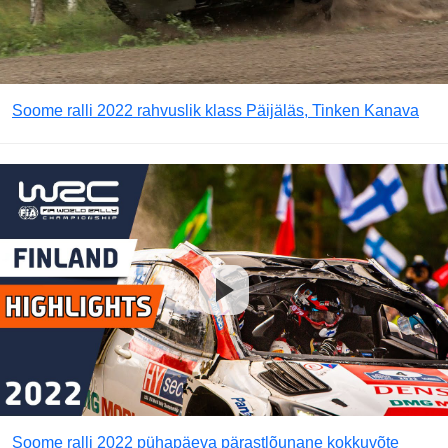
Soome ralli 2022 rahvuslik klass Päijäläs, Tinken Kanava
Soome ralli 2022 pühapäeva pärastlõunane kokkuvõte