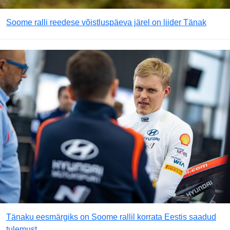
Soome ralli reedese võistluspäeva järel on liider Tänak
Tänaku eesmärgiks on Soome rallil korrata Eestis saadud
tulemust