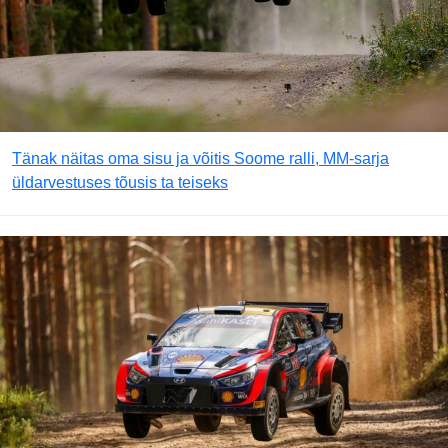
Tänak näitas oma sisu ja võitis Soome ralli, MM-sarja
üldarvestuses tõusis ta teiseks