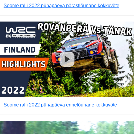
Soome ralli 2022 pühapäeva pärastlõunane kokkuvõte
Soome ralli 2022 pühapäeva ennelõunane kokkuvõte