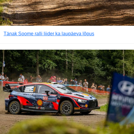
Tänak Soome ralli liider ka laupäeva lõpus