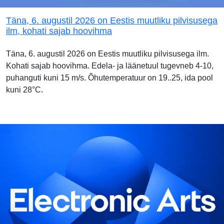
Täna, 6. augustil 2026 on Eestis muutliku pilvisusega
ilm, kohati sajab hoovihma
Täna, 6. augustil 2026 on Eestis muutliku pilvisusega ilm.
Kohati sajab hoovihma. Edela- ja läänetuul tugevneb 4-10,
puhanguti kuni 15 m/s. Õhutemperatuur on 19..25, ida pool
kuni 28°C.