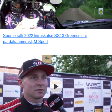
Soome ralli 2022 kiiruskatse SS13 Greensmithi
pardakaamerast, M-Sport