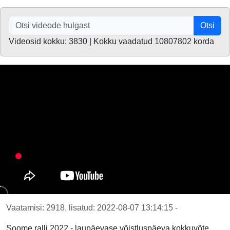
Otsi
Videosid kokku: 3830 | Kokku vaadatud 10807802 korda
Vaatamisi: 2918, lisatud: 2022-08-07 13:14:15 -
Soome ralli 2022 - laupäevase võistluspäeva kokkuvõte