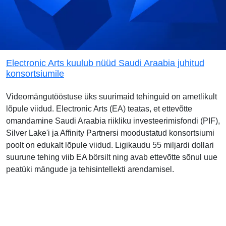
Electronic Arts kuulub nüüd Saudi Araabia juhitud
konsortsiumile
Videomängutööstuse üks suurimaid tehinguid on ametlikult
lõpule viidud. Electronic Arts (EA) teatas, et ettevõtte
omandamine Saudi Araabia riikliku investeerimisfondi (PIF),
Silver Lake'i ja Affinity Partnersi moodustatud konsortsiumi
poolt on edukalt lõpule viidud. Ligikaudu 55 miljardi dollari
suurune tehing viib EA börsilt ning avab ettevõtte sõnul uue
peatüki mängude ja tehisintellekti arendamisel.