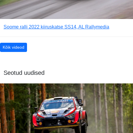
Soome ralli 2022 kiiruskatse SS14, AL Rallymedia
Kõik videod
Seotud uudised