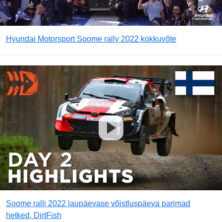
Hyundai Motorsport Soome rally 2022 kokkuvõte
Soome ralli 2022 laupäevase võistluspäeva parimad
hetked, DirtFish