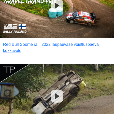
Red Bull Soome ralli 2022 laupäevase võistluspäeva
kokkuvõte