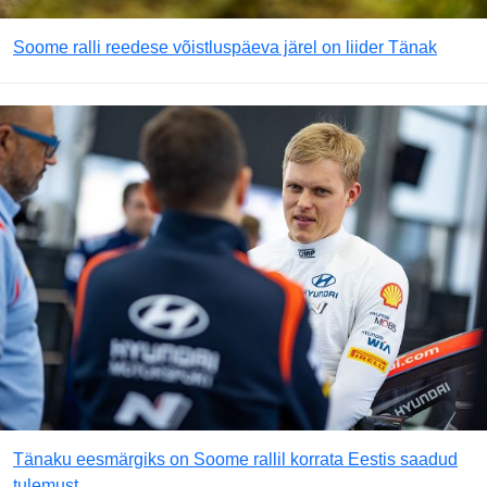
Soome ralli reedese võistluspäeva järel on liider Tänak
Tänaku eesmärgiks on Soome rallil korrata Eestis saadud
tulemust