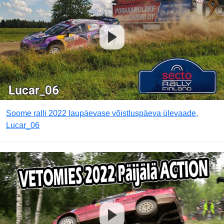
Soome ralli 2022 laupäevase võistluspäeva ülevaade,
Lucar_06