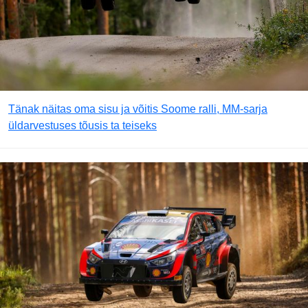
Tänak näitas oma sisu ja võitis Soome ralli, MM-sarja
üldarvestuses tõusis ta teiseks