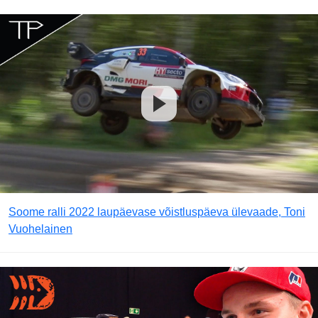
Soome ralli 2022 laupäevase võistluspäeva ülevaade, Toni
Vuohelainen