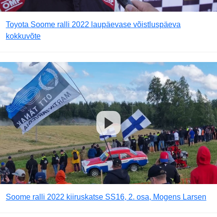
Toyota Soome ralli 2022 laupäevase võistluspäeva
kokkuvõte
Soome ralli 2022 kiiruskatse SS16, 2. osa, Mogens Larsen