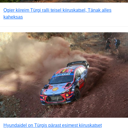
Ogier kiireim Türgi ralli teisel kiiruskatsel, Tänak alles
kaheksas
Hyundaidel on Türgis pärast esimest kiiruskatset