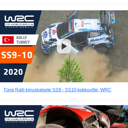
Türgi Ralli kiiruskatsete SS9 - SS10 kokkuvõte, WRC