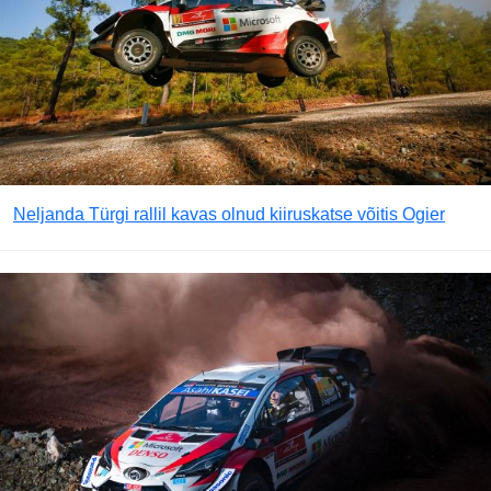
Neljanda Türgi rallil kavas olnud kiiruskatse võitis Ogier