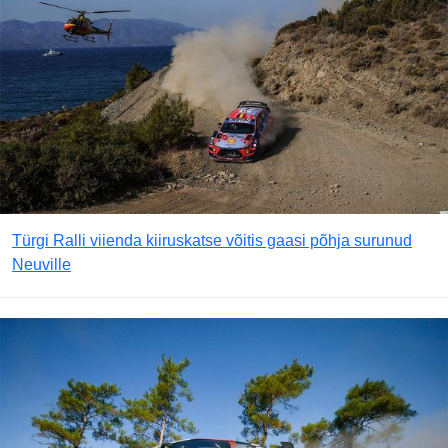
Türgi Ralli viienda kiiruskatse võitis gaasi põhja surunud
Neuville