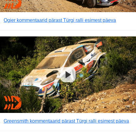
Ogier kommentaarid pärast Türgi ralli esimest päeva
Greensmith kommentaarid pärast Türgi ralli esimest päeva