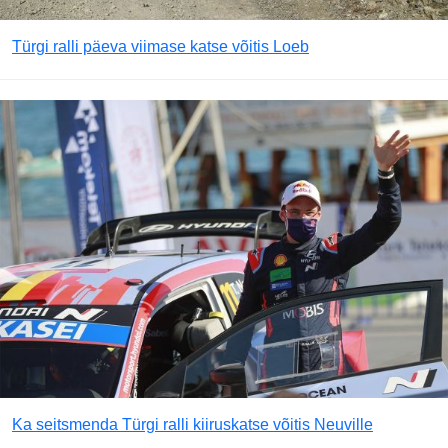
Türgi ralli päeva viimase katse võitis Loeb
Ka seitsmenda Türgi ralli kiiruskatse võitis Neuville