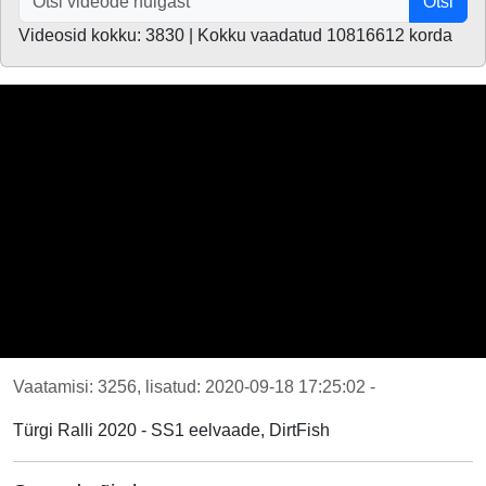
Otsi
Videosid kokku: 3830 | Kokku vaadatud 10816612 korda
Vaatamisi: 3256, lisatud: 2020-09-18 17:25:02 -
Türgi Ralli 2020 - SS1 eelvaade, DirtFish