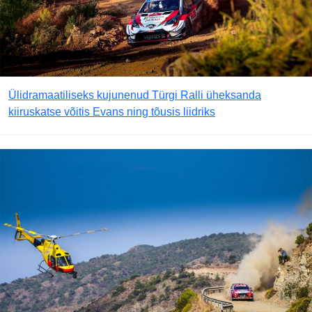
Ülidramaatiliseks kujunenud Türgi Ralli üheksanda
kiiruskatse võitis Evans ning tõusis liidriks