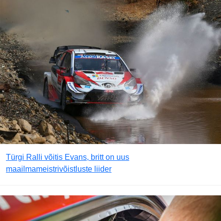
Türgi Ralli võitis Evans, britt on uus
maailmameistrivõistluste liider