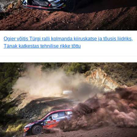
Ogier võitis Türgi ralli kolmanda kiiruskatse ja tõusis liidriks,
Tänak katkestas tehnilise rikke tõttu