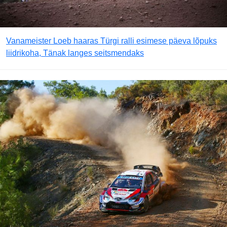
Vanameister Loeb haaras Türgi ralli esimese päeva lõpuks
liidrikoha, Tänak langes seitsmendaks