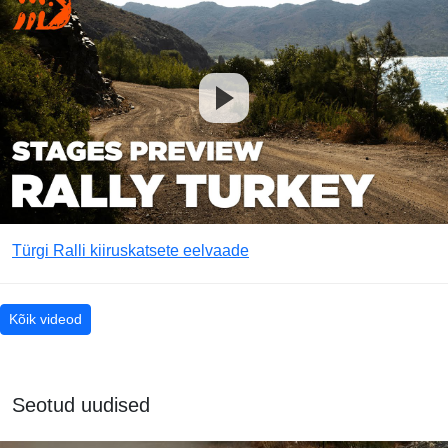
Türgi Ralli kiiruskatsete eelvaade
Kõik videod
Seotud uudised