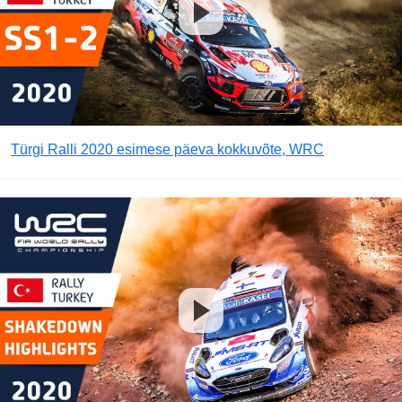
Türgi Ralli 2020 esimese päeva kokkuvõte, WRC