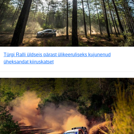
Türgi Ralli üldseis pärast ülikeeruliseks kujunenud
üheksandat kiiruskatset