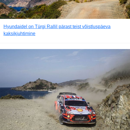
Hyundaidel on Türgi Rallil pärast teist võistluspäeva
kaksikjuhtimine