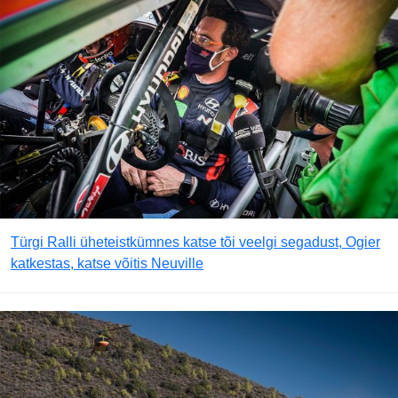
Türgi Ralli üheteistkümnes katse tõi veelgi segadust, Ogier
katkestas, katse võitis Neuville