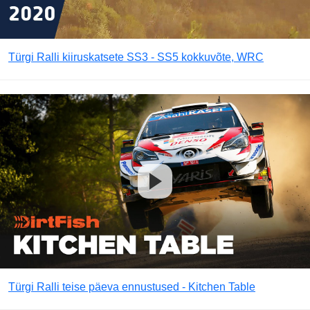
Türgi Ralli kiiruskatsete SS3 - SS5 kokkuvõte, WRC
Türgi Ralli teise päeva ennustused - Kitchen Table