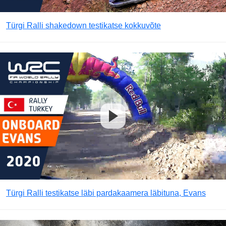
Türgi Ralli shakedown testikatse kokkuvõte
Türgi Ralli testikatse läbi pardakaamera läbituna, Evans