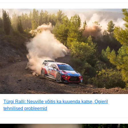
Türgi Ralli: Neuville võitis ka kuuenda katse, Ogieril
tehnilised probleemid