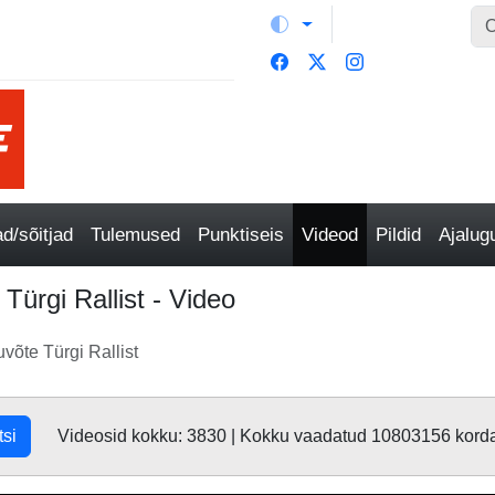
/sõitjad
Tulemused
Punktiseis
Videod
Pildid
Ajalu
ürgi Rallist - Video
võte Türgi Rallist
tsi
Videosid kokku: 3830 | Kokku vaadatud 10803156 kord