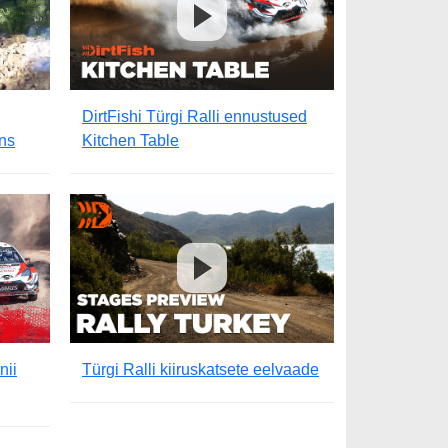
DirtFishi Türgi Ralli ennustused
ns
Kitchen Table
nii
Türgi Ralli kiiruskatsete eelvaade