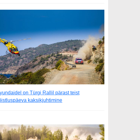
yundaidel on Türgi Rallil pärast teist
õistluspäeva kaksikjuhtimine