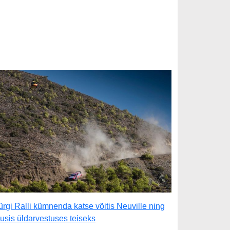
ürgi Ralli kümnenda katse võitis Neuville ning
õusis üldarvestuses teiseks