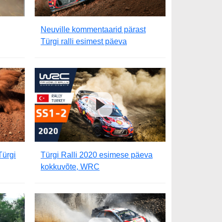
Neuville kommentaarid pärast
Türgi ralli esimest päeva
Türgi
Türgi Ralli 2020 esimese päeva
kokkuvõte, WRC