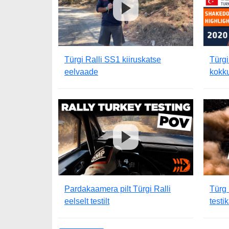
Türgi Ralli SS1 kiiruskatse
Türgi
eelvaade
kokk
Pardakaamera pilt Türgi Ralli
Türg
eelselt testilt
testi