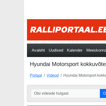
Avaleht
Uudised
Kalender
Meeskonnad
Hyundai Motorsport kokkuvõte T
Portaal
Videod
Hyundai Motorsport kokku
O