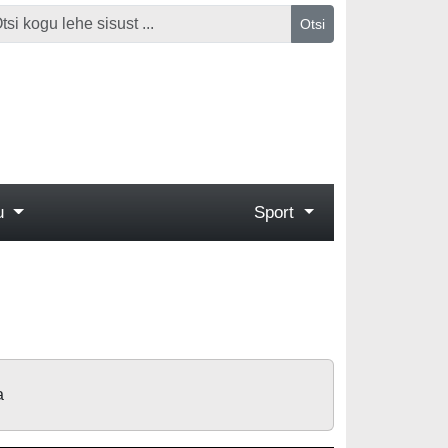
Otsi
gu
Sport
a