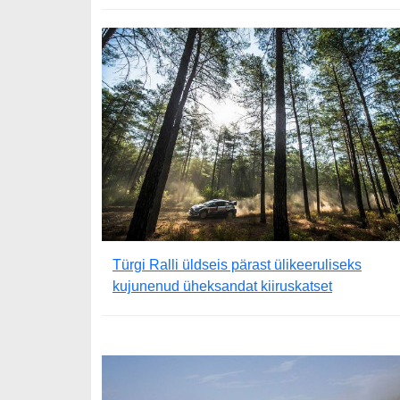
Türgi Ralli üldseis pärast ülikeeruliseks
kujunenud üheksandat kiiruskatset