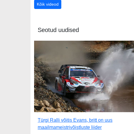
Kõik videod
Seotud uudised
Türgi Ralli võitis Evans, britt on uus
maailmameistrivõistluste liider