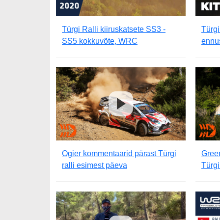
Türgi Ralli kiiruskatsete SS3 -
Türgi
SS5 kokkuvõte, WRC
ennus
Ogier kommentaarid pärast Türgi
Gree
ralli esimest päeva
Türgi