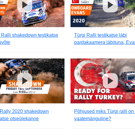
 Ralli shakedown testikatse
Türgi Ralli testikatse läbi
uvõte
pardakaamera läbituna, Eva
 Rally 2020 shakedown
Põhjused miks Türgi ralli on 
katse otseülekanne
vaatemänguline?