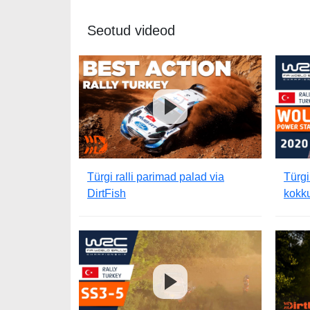
Seotud videod
Türgi ralli parimad palad via
Türgi
DirtFish
kokk