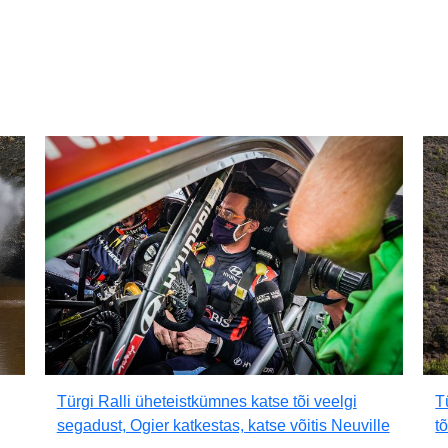
Türgi Ralli üheteistkümnes katse tõi veelgi
T
segadust, Ogier katkestas, katse võitis Neuville
t