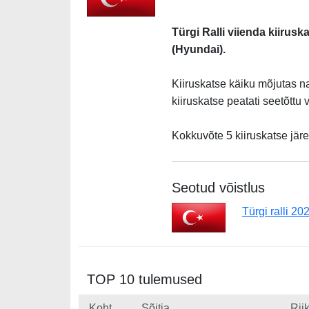
Türgi Ralli viienda kiirusk
(Hyundai).
Kiiruskatse käiku mõjutas n
kiiruskatse peatati seetõttu
Kokkuvõte 5 kiiruskatse järe
Seotud võistlus
Türgi ralli 20
TOP 10 tulemused
Koht
Sõitja
Rii