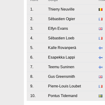
1.
Thierry Neuville
2.
Sébastien Ogier
3.
Elfyn Evans
4.
Sébastien Loeb
5.
Kalle Rovanperä
6.
Esapekka Lappi
7.
Teemu Suninen
8.
Gus Greensmith
9.
Pierre-Louis Loubet
10.
Pontus Tidemand