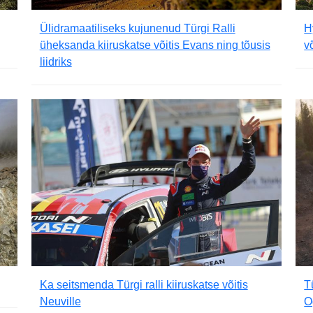
Ülidramaatiliseks kujunenud Türgi Ralli
H
üheksanda kiiruskatse võitis Evans ning tõusis
v
liidriks
Ka seitsmenda Türgi ralli kiiruskatse võitis
T
Neuville
O