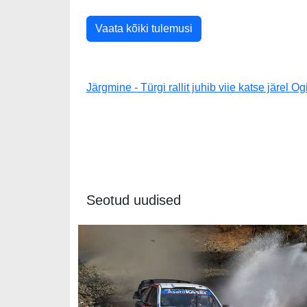
Vaata kõiki tulemusi
Järgmine - Türgi rallit juhib viie katse järel Og
Seotud uudised