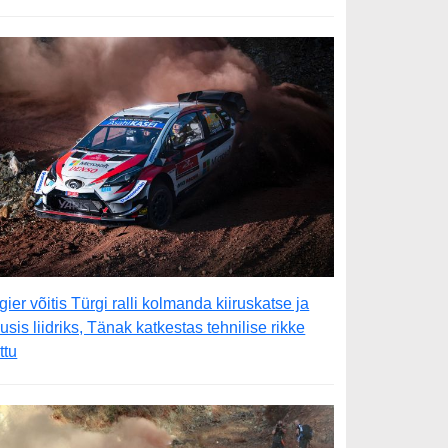
gier võitis Türgi ralli kolmanda kiiruskatse ja
õusis liidriks, Tänak katkestas tehnilise rikke
ttu