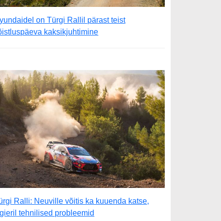
yundaidel on Türgi Rallil pärast teist
õistluspäeva kaksikjuhtimine
ürgi Ralli: Neuville võitis ka kuuenda katse,
gieril tehnilised probleemid