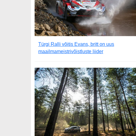
Türgi Ralli võitis Evans, britt on uus
maailmameistrivõistluste liider