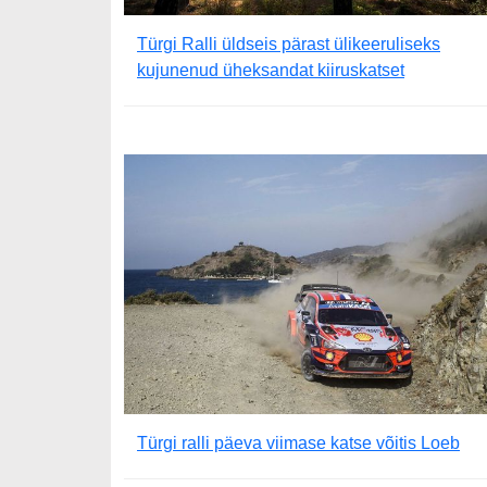
Türgi Ralli üldseis pärast ülikeeruliseks
kujunenud üheksandat kiiruskatset
Türgi ralli päeva viimase katse võitis Loeb