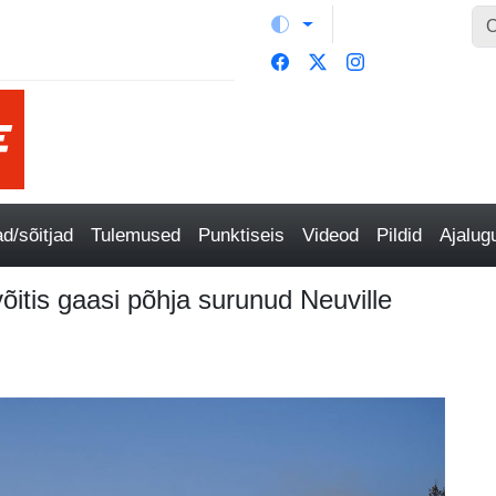
/sõitjad
Tulemused
Punktiseis
Videod
Pildid
Ajalu
 võitis gaasi põhja surunud Neuville