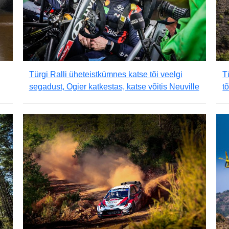
Türgi Ralli üheteistkümnes katse tõi veelgi
T
segadust, Ogier katkestas, katse võitis Neuville
t