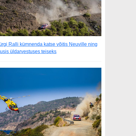
ürgi Ralli kümnenda katse võitis Neuville ning
õusis üldarvestuses teiseks