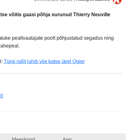
atse võitis gaasi põhja surunud Thierry Neuville
atuke pealtvaatajate poolt põhjustatud segadus ning
 vahepeal.
l:
Türgi rallit juhib viie katse järel Ogier
20
k
Meeskond
Aeg