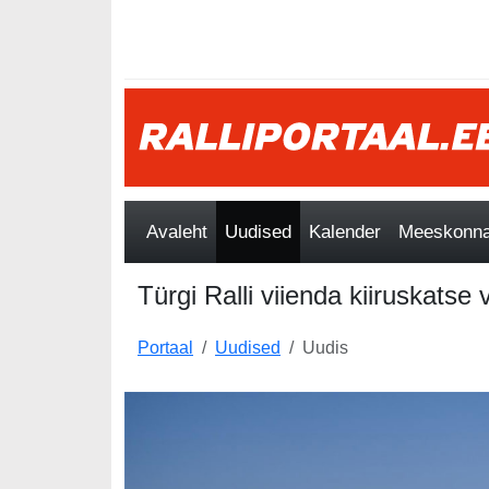
Avaleht
Uudised
Kalender
Meeskonnad
Türgi Ralli viienda kiiruskatse
Portaal
Uudised
Uudis