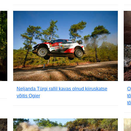
Neljanda Türgi rallil kavas olnud kiiruskatse
O
võitis Ogier
t
tõ