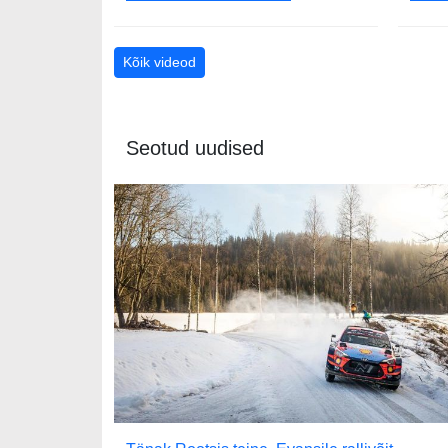
Kõik videod
Seotud uudised