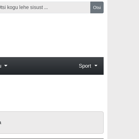
Otsi
gu
Sport
a