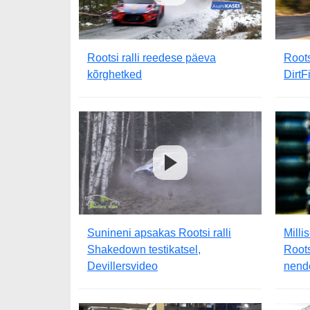
Rootsi ralli reedese päeva
Roots
kõrghetked
DirtF
Sunineni apsakas Rootsi ralli
Milli
Shakedown testikatsel,
Roots
Devillersvideo
nend