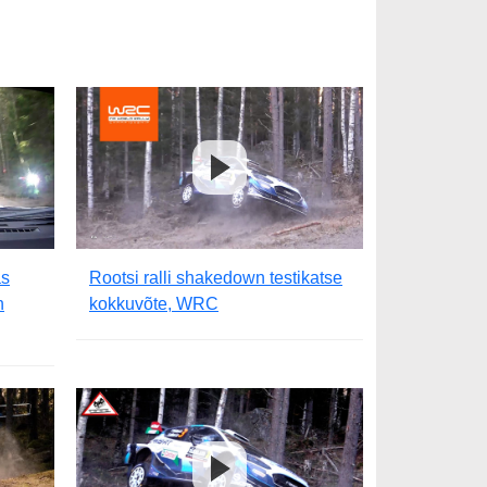
as
Rootsi ralli shakedown testikatse
n
kokkuvõte, WRC