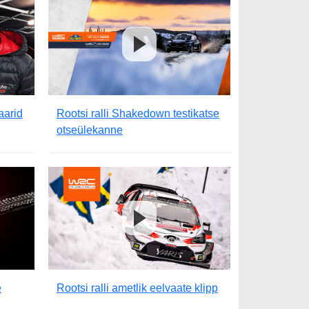
aarid
Rootsi ralli Shakedown testikatse
otseülekanne
e
Rootsi ralli ametlik eelvaate klipp