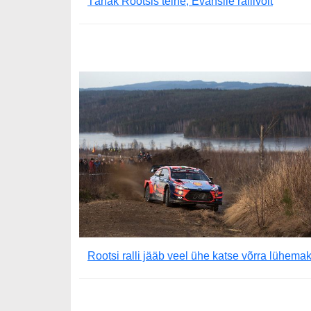
Tänak Rootsis teine, Evansile rallivõit
Rootsi ralli jääb veel ühe katse võrra lühema