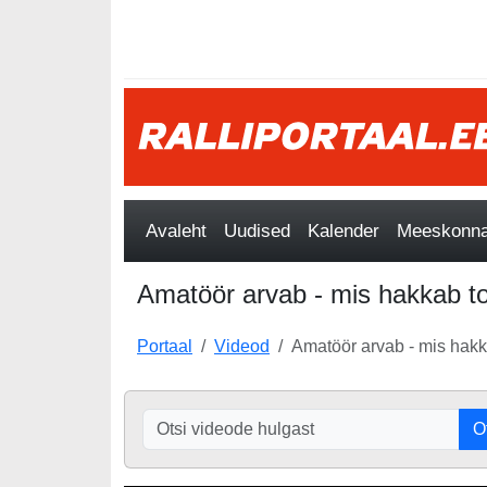
Avaleht
Uudised
Kalender
Meeskonnad
Amatöör arvab - mis hakkab t
Portaal
Videod
Amatöör arvab - mis hak
O