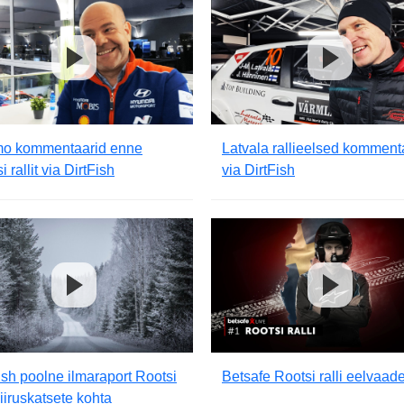
o kommentaarid enne
Latvala rallieelsed komment
i rallit via DirtFish
via DirtFish
ish poolne ilmaraport Rootsi
Betsafe Rootsi ralli eelvaad
 kiiruskatsete kohta