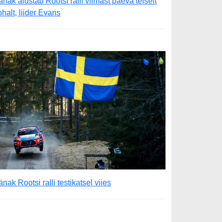
änak alustab Rootsi ralli viimast päeva teiselt
ohalt, liider Evans
änak Rootsi ralli testikatsel viies