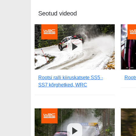
Seotud videod
Rootsi ralli kiiruskatsete SS5 -
Roots
SS7 kõrghetked, WRC