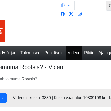
/sõitjad
Tulemused
Punktiseis
Videod
Pildid
Ajalu
oimuma Rootsis? - Video
kab toimuma Rootsis?
tsi
Videosid kokku: 3830 | Kokku vaadatud 10809108 kord