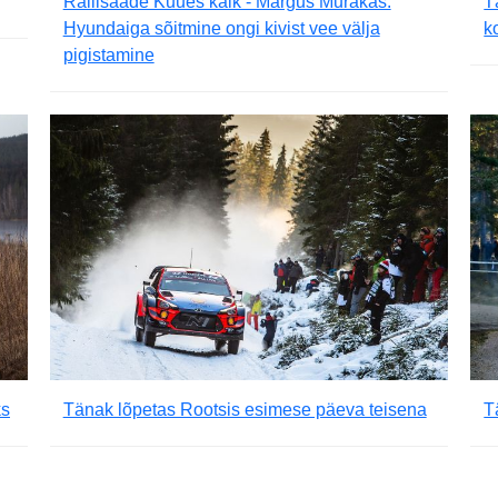
Rallisaade Kuues käik - Margus Murakas:
T
Hyundaiga sõitmine ongi kivist vee välja
k
pigistamine
ks
Tänak lõpetas Rootsis esimese päeva teisena
T