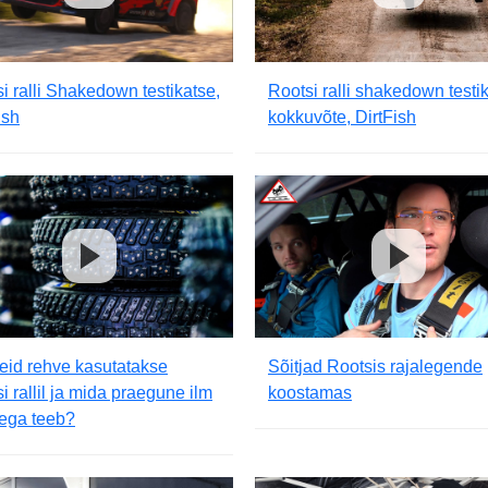
i ralli Shakedown testikatse,
Rootsi ralli shakedown testi
ish
kokkuvõte, DirtFish
seid rehve kasutatakse
Sõitjad Rootsis rajalegende
i rallil ja mida praegune ilm
koostamas
ega teeb?