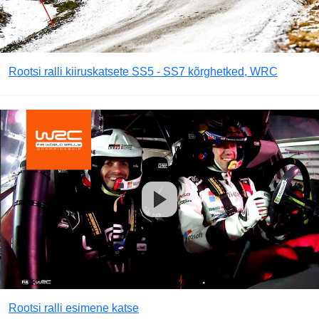
Rootsi ralli kiiruskatsete SS5 - SS7 kõrghetked, WRC
Rootsi ralli esimene katse