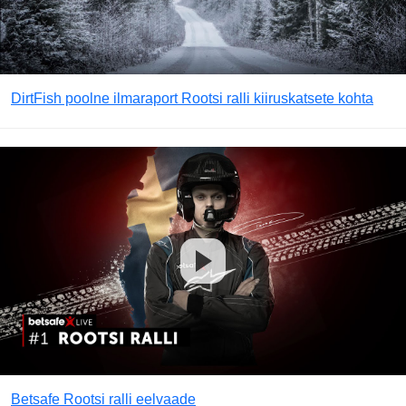
DirtFish poolne ilmaraport Rootsi ralli kiiruskatsete kohta
Betsafe Rootsi ralli eelvaade