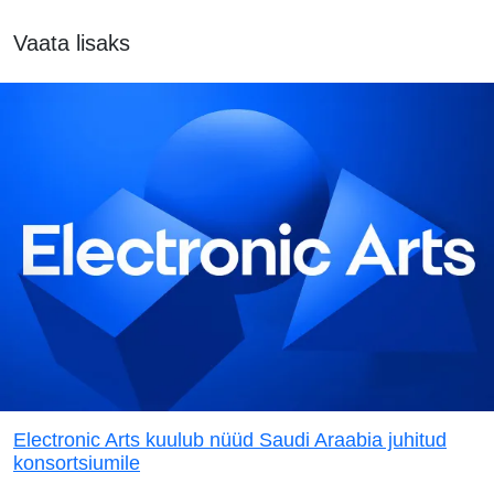
Vaata lisaks
Electronic Arts kuulub nüüd Saudi Araabia juhitud
konsortsiumile