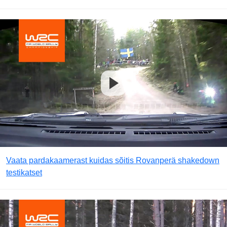
Vaata pardakaamerast kuidas sõitis Rovanperä shakedown
testikatset