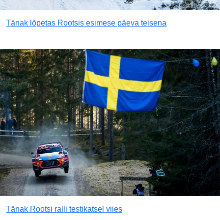
Tänak lõpetas Rootsis esimese päeva teisena
Tänak Rootsi ralli testikatsel viies