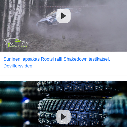
Sunineni apsakas Rootsi ralli Shakedown testikatsel,
Devillersvideo