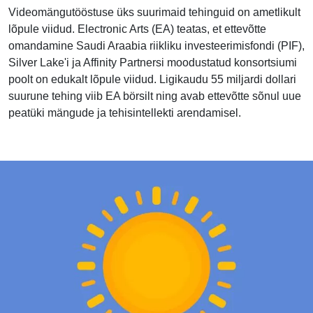
Videomängutööstuse üks suurimaid tehinguid on ametlikult
lõpule viidud. Electronic Arts (EA) teatas, et ettevõtte
omandamine Saudi Araabia riikliku investeerimisfondi (PIF),
Silver Lake'i ja Affinity Partnersi moodustatud konsortsiumi
poolt on edukalt lõpule viidud. Ligikaudu 55 miljardi dollari
suurune tehing viib EA börsilt ning avab ettevõtte sõnul uue
peatüki mängude ja tehisintellekti arendamisel.