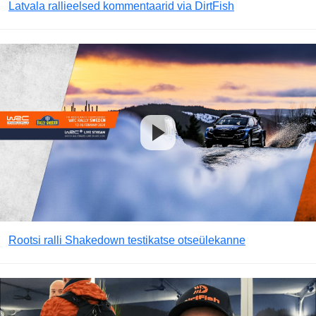
Latvala rallieelsed kommentaarid via DirtFish
Rootsi ralli Shakedown testikatse otseülekanne