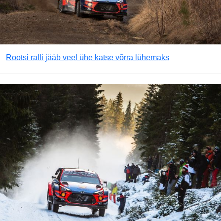
Rootsi ralli jääb veel ühe katse võrra lühemaks