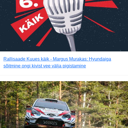
Rallisaade Kuues käik - Margus Murakas: Hyundaiga
sõitmine ongi kivist vee välja pigistamine