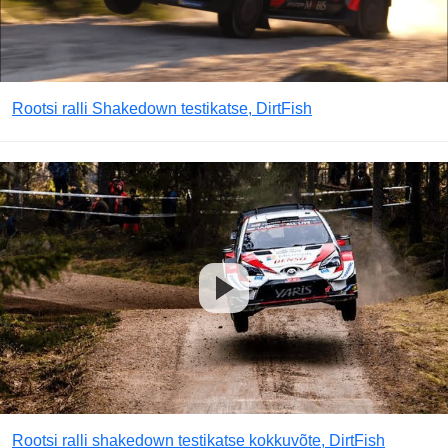
Rootsi ralli Shakedown testikatse, DirtFish
Rootsi ralli shakedown testikatse kokkuvõte, DirtFish