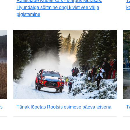
Rallisaade Kuues käik - Margus Murakas:
T
Hyundaiga sõitmine ongi kivist vee välja
k
pigistamine
ks
Tänak lõpetas Rootsis esimese päeva teisena
T