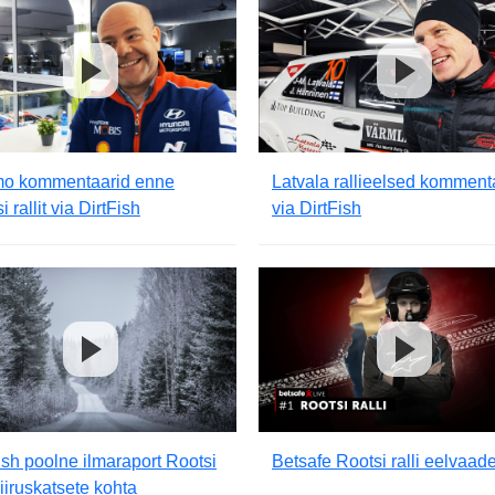
o kommentaarid enne
Latvala rallieelsed komment
i rallit via DirtFish
via DirtFish
ish poolne ilmaraport Rootsi
Betsafe Rootsi ralli eelvaad
 kiiruskatsete kohta