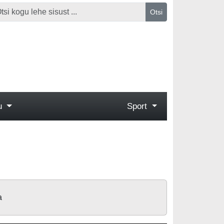
Otsi
gu
Sport
a