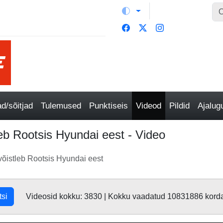
/sõitjad
Tulemused
Punktiseis
Videod
Pildid
Ajalu
leb Rootsis Hyundai eest - Video
 võistleb Rootsis Hyundai eest
tsi
Videosid kokku: 3830 | Kokku vaadatud 10831886 kord