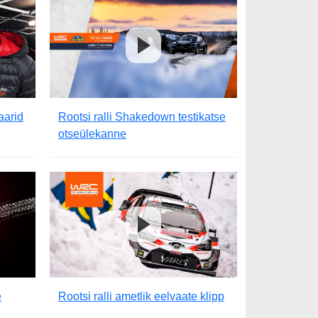
aarid
Rootsi ralli Shakedown testikatse
otseülekanne
e
Rootsi ralli ametlik eelvaate klipp