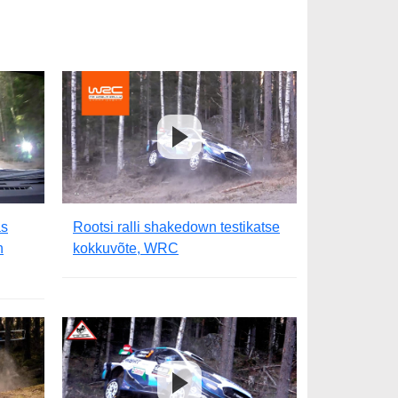
as
Rootsi ralli shakedown testikatse
n
kokkuvõte, WRC