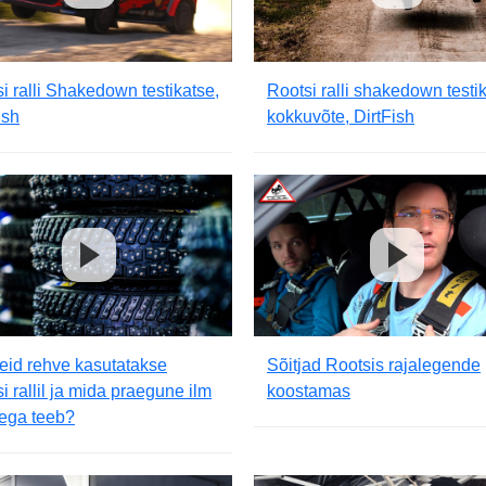
i ralli Shakedown testikatse,
Rootsi ralli shakedown testi
ish
kokkuvõte, DirtFish
seid rehve kasutatakse
Sõitjad Rootsis rajalegende
i rallil ja mida praegune ilm
koostamas
ega teeb?