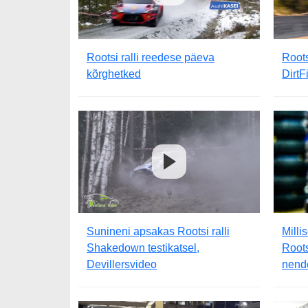
Rootsi ralli reedese päeva
Roots
kõrghetked
DirtF
Sunineni apsakas Rootsi ralli
Milli
Shakedown testikatsel,
Roots
Devillersvideo
nend