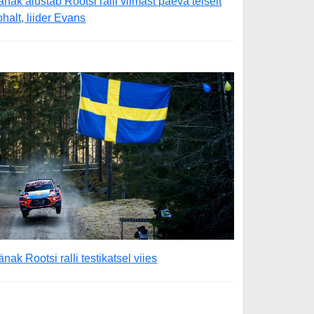
änak alustab Rootsi ralli viimast päeva teiselt
ohalt, liider Evans
änak Rootsi ralli testikatsel viies