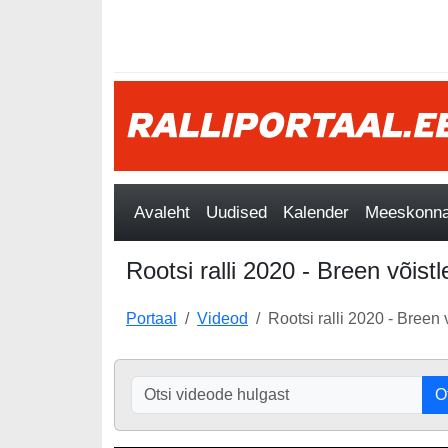
Avaleht
Uudised
Kalender
Meeskonnad
Rootsi ralli 2020 - Breen võist
Portaal
Videod
Rootsi ralli 2020 - Breen
O