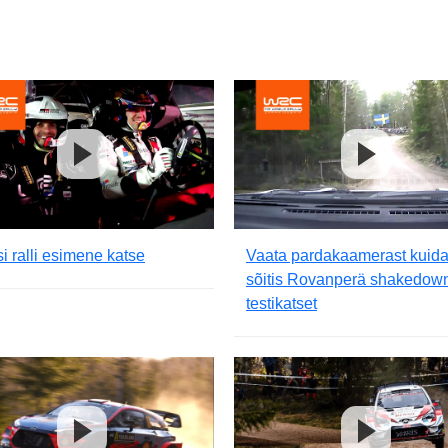
i ralli esimene katse
Vaata pardakaamerast kuid
sõitis Rovanperä shakedow
testikatset