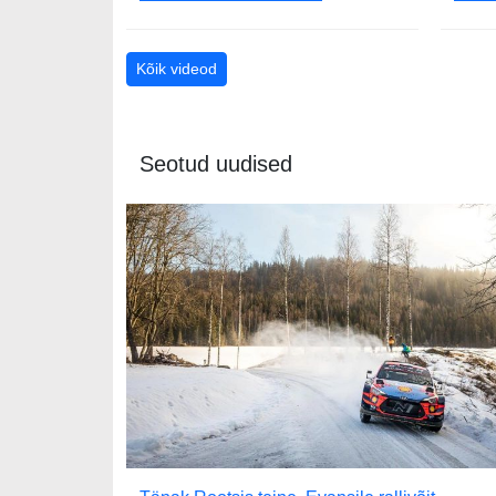
Kõik videod
Seotud uudised