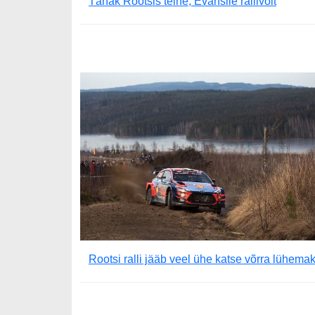
Tänak Rootsis teine, Evansile rallivõit
Rootsi ralli jääb veel ühe katse võrra lühema