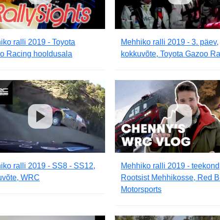
ko ralli 2019 - Toyota
Mehhiko ralli 2019 - 3. päev,
o Racing hooldusala
kokkuvõte, Toyota Gazoo Ra
ko ralli 2019 - SS8 - SS12,
Mehhiko ralli 2019 - teekond
uvõte, WRC
Rootsist Mehhikosse, Red B
Motorsports