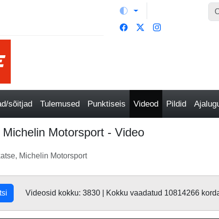
/sõitjad
Tulemused
Punktiseis
Videod
Pildid
Ajalu
, Michelin Motorsport - Video
katse, Michelin Motorsport
tsi
Videosid kokku: 3830 | Kokku vaadatud 10814266 kord