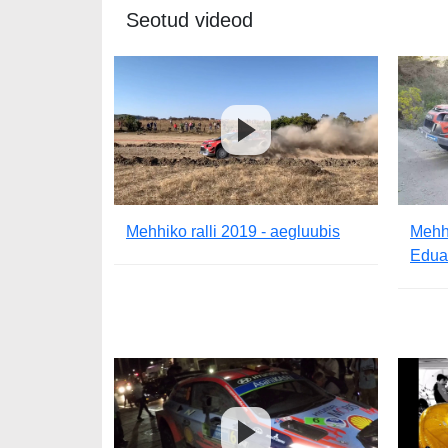
Seotud videod
Mehhiko ralli 2019 - aegluubis
Mehhi
Edua