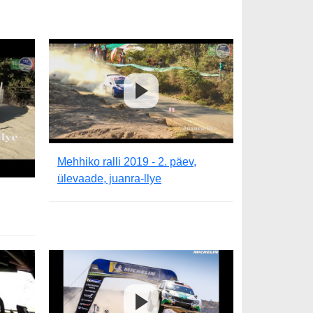
Mehhiko ralli 2019 - 2. päev,
ülevaade, juanra-llye