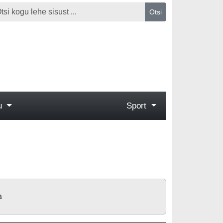
Otsi
gu
Sport
a