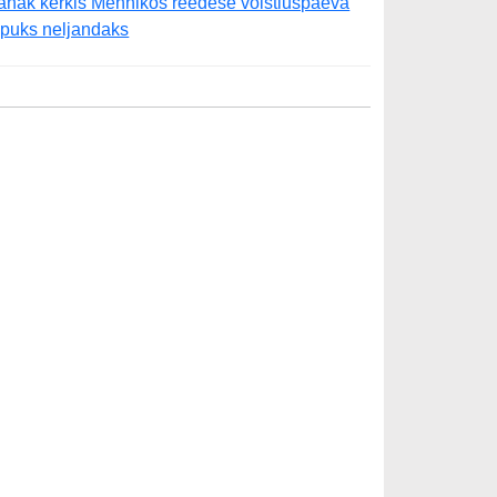
änak kerkis Mehhikos reedese võistluspäeva
õpuks neljandaks