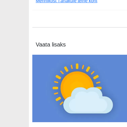
Mehhikost Tänakule teine koht
Vaata lisaks