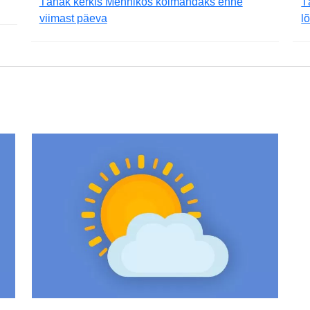
Tänak kerkis Mehhikos kolmandaks enne
T
viimast päeva
l