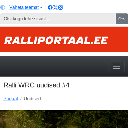
Vaheta teemat
Otsi
Ralli WRC uudised #4
Portaal
Uudised