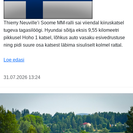
Thierry Neuville’i Soome MM-ralli sai viiendal kiiruskatsel
tugeva tagasilöögi. Hyundai sõitja eksis 9,55 kilomeetri
pikkusel Hoho 1 katsel, lõhkus auto vasaku esivedrustuse
ning pidi suure osa katsest läbima sisuliselt kolmel rattal.
Neuville ralli sai Hoho katsel valusa hoobi, Ogier jät
Loe edasi
31.07.2026 13:24