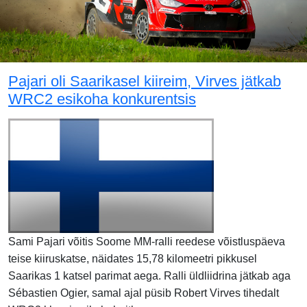
Pajari oli Saarikasel kiireim, Virves jätkab
WRC2 esikoha konkurentsis
Sami Pajari võitis Soome MM-ralli reedese võistluspäeva
teise kiiruskatse, näidates 15,78 kilomeetri pikkusel
Saarikas 1 katsel parimat aega. Ralli üldliidrina jätkab aga
Sébastien Ogier, samal ajal püsib Robert Virves tihedalt