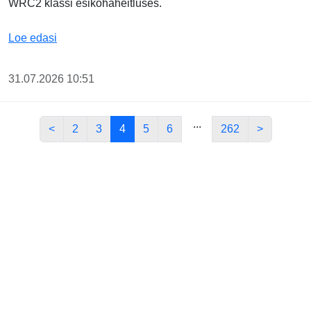
WRC2 klassi esikohaheitluses.
Pajari oli Saarikasel kiireim, Virves jätkab WRC2 e
Loe edasi
31.07.2026 10:51
...
<
2
3
4
5
6
262
>