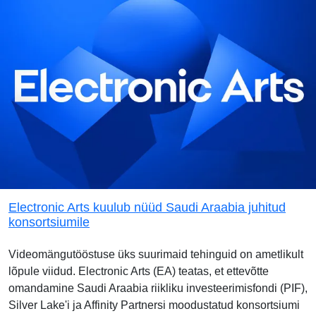
Electronic Arts kuulub nüüd Saudi Araabia juhitud
konsortsiumile
Videomängutööstuse üks suurimaid tehinguid on ametlikult
lõpule viidud. Electronic Arts (EA) teatas, et ettevõtte
omandamine Saudi Araabia riikliku investeerimisfondi (PIF),
Silver Lake'i ja Affinity Partnersi moodustatud konsortsiumi