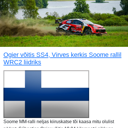
Ogier võitis SS4, Virves kerkis Soome rallil
WRC2 liidriks
Soome MM-ralli neljas kiiruskatse tõi kaasa mitu olulist