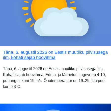
Täna, 6. augustil 2026 on Eestis muutliku pilvisusega
ilm, kohati sajab hoovihma
Täna, 6. augustil 2026 on Eestis muutliku pilvisusega ilm.
Kohati sajab hoovihma. Edela- ja läänetuul tugevneb 4-10,
puhanguti kuni 15 m/s. Õhutemperatuur on 19..25, ida pool
kuni 28°C.