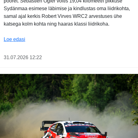
pööret. Sébastien Ogier võitis 19,04 kilomeetri pikkuse
Sydänmaa esimese läbimise ja kindlustas oma liidrikohta,
samal ajal kerkis Robert Virves WRC2 arvestuses ühe
katsega kolm kohta ning haaras klassi liidrikoha.
Ogier võitis SS4, Virves kerkis Soome rallil WRC2 li
Loe edasi
31.07.2026 12:22