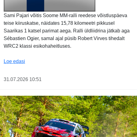
Sami Pajari võitis Soome MM-ralli reedese võistluspäeva
teise kiiruskatse, näidates 15,78 kilomeetri pikkusel
Saarikas 1 katsel parimat aega. Ralli üldliidrina jätkab aga
Sébastien Ogier, samal ajal püsib Robert Virves tihedalt
WRC2 klassi esikohaheitluses.
Pajari oli Saarikasel kiireim, Virves jätkab WRC2 e
Loe edasi
31.07.2026 10:51