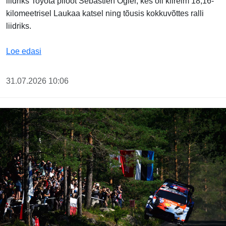
liidriks Toyota piloot Sébastien Ogier, kes oli kiireim 18,16-
kilomeetrisel Laukaa katsel ning tõusis kokkuvõttes ralli
liidriks.
Ogier võitis Soome ralli teise kiiruskatse ja tõusis lii
Loe edasi
31.07.2026 10:06