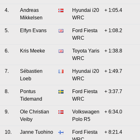
4.
Andreas
Hyundai i20
+ 1:05.4
Mikkelsen
WRC
5.
Elfyn Evans
Ford Fiesta
+ 1:08.2
WRC
6.
Kris Meeke
Toyota Yaris
+ 1:38.8
WRC
7.
Sébastien
Hyundai i20
+ 1:49.7
Loeb
WRC
8.
Pontus
Ford Fiesta
+ 3:37.7
Tidemand
WRC
9.
Ole Christian
Volkswagen
+ 6:34.0
Veiby
Polo R5
10.
Janne Tuohino
Ford Fiesta
+ 8:21.4
WRC