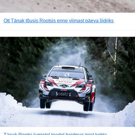
Ott Tänak tõusis Rootsis enne viimast päeva liidriks
Tänak Rootsi lumistel teedel hoidmas teist kohta