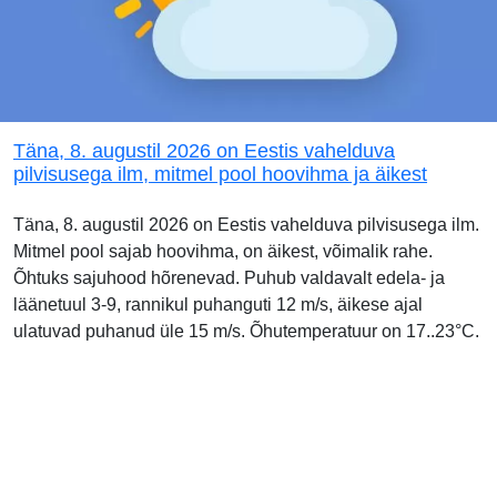
Täna, 8. augustil 2026 on Eestis vahelduva
pilvisusega ilm, mitmel pool hoovihma ja äikest
Täna, 8. augustil 2026 on Eestis vahelduva pilvisusega ilm.
Mitmel pool sajab hoovihma, on äikest, võimalik rahe.
Õhtuks sajuhood hõrenevad. Puhub valdavalt edela- ja
läänetuul 3-9, rannikul puhanguti 12 m/s, äikese ajal
ulatuvad puhanud üle 15 m/s. Õhutemperatuur on 17..23°C.