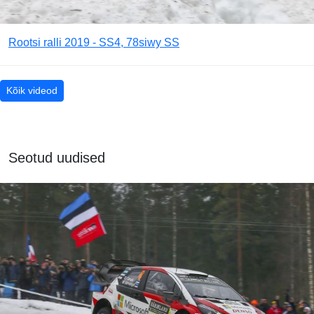
Rootsi ralli 2019 - SS4, 78siwy SS
Kõik videod
Seotud uudised