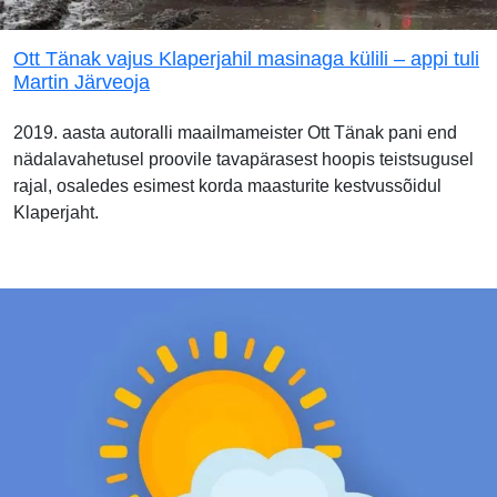
Ott Tänak vajus Klaperjahil masinaga külili – appi tuli
Martin Järveoja
2019. aasta autoralli maailmameister Ott Tänak pani end
nädalavahetusel proovile tavapärasest hoopis teistsugusel
rajal, osaledes esimest korda maasturite kestvussõidul
Klaperjaht.