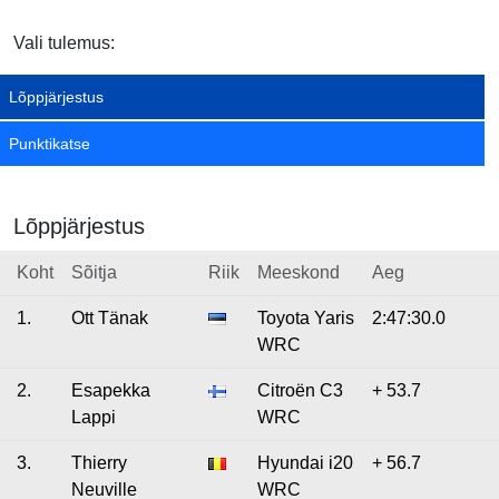
Vali tulemus:
Lõppjärjestus
Punktikatse
Lõppjärjestus
Koht
Sõitja
Riik
Meeskond
Aeg
1.
Ott Tänak
Toyota Yaris
2:47:30.0
WRC
2.
Esapekka
Citroën C3
+ 53.7
Lappi
WRC
3.
Thierry
Hyundai i20
+ 56.7
Neuville
WRC