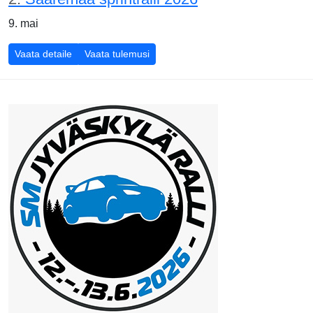
9. mai
Vaata detaile
Vaata tulemusi