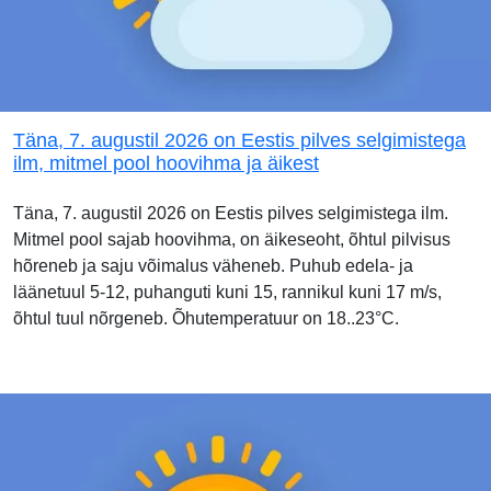
Täna, 7. augustil 2026 on Eestis pilves selgimistega
ilm, mitmel pool hoovihma ja äikest
Täna, 7. augustil 2026 on Eestis pilves selgimistega ilm.
Mitmel pool sajab hoovihma, on äikeseoht, õhtul pilvisus
hõreneb ja saju võimalus väheneb. Puhub edela- ja
läänetuul 5-12, puhanguti kuni 15, rannikul kuni 17 m/s,
õhtul tuul nõrgeneb. Õhutemperatuur on 18..23°C.