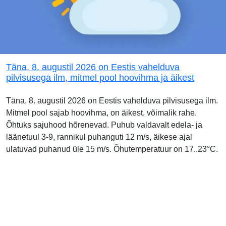
Täna, 8. augustil 2026 on Eestis vahelduva
pilvisusega ilm, mitmel pool hoovihma ja äikest
Täna, 8. augustil 2026 on Eestis vahelduva pilvisusega ilm.
Mitmel pool sajab hoovihma, on äikest, võimalik rahe.
Õhtuks sajuhood hõrenevad. Puhub valdavalt edela- ja
läänetuul 3-9, rannikul puhanguti 12 m/s, äikese ajal
ulatuvad puhanud üle 15 m/s. Õhutemperatuur on 17..23°C.