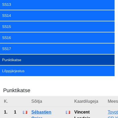
SS13
SS14
SS15
SS16
SS17
Punktikatse
Lõppjärjestus
Punktikatse
K.
Sõitja
Kaardilugeja
Mees
1.
1
Sébastien
Vincent
Toyo