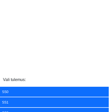
Vali tulemus:
SS0
SS1