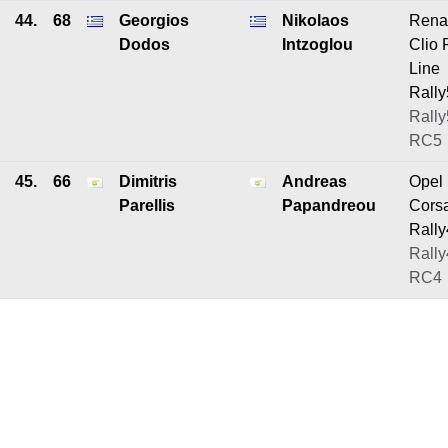
44.
68
Georgios
Nikolaos
Rena
Dodos
Intzoglou
Clio
Line
Rally
Rally
RC5
45.
66
Dimitris
Andreas
Opel
Parellis
Papandreou
Cors
Rally
Rally
RC4