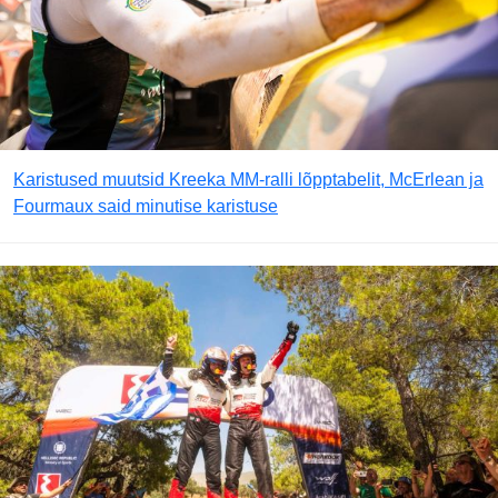
Karistused muutsid Kreeka MM-ralli lõpptabelit, McErlean ja
Fourmaux said minutise karistuse