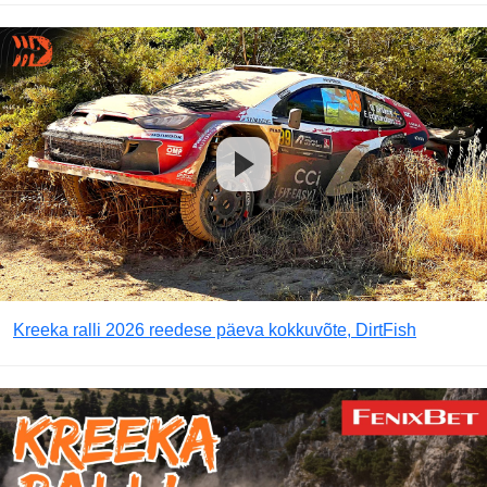
Kreeka ralli 2026 reedese päeva kokkuvõte, DirtFish