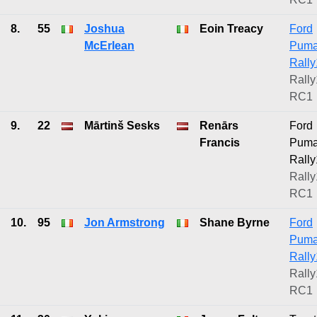
8.
55
Joshua
Eoin Treacy
Ford
McErlean
Pum
Rally
Rally
RC1
9.
22
Mārtinš Sesks
Renārs
Ford
Francis
Pum
Rally
Rally
RC1
10.
95
Jon Armstrong
Shane Byrne
Ford
Pum
Rally
Rally
RC1