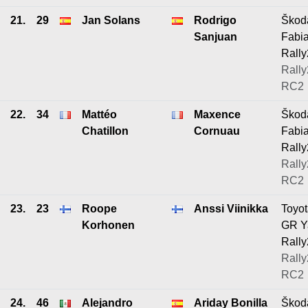
21.
29
Jan Solans
Rodrigo
Škod
Sanjuan
Fabi
Rally
Rally
RC2
22.
34
Mattéo
Maxence
Škod
Chatillon
Cornuau
Fabi
Rally
Rally
RC2
23.
23
Roope
Anssi Viinikka
Toyo
Korhonen
GR Y
Rally
Rally
RC2
24.
46
Alejandro
Ariday Bonilla
Škod