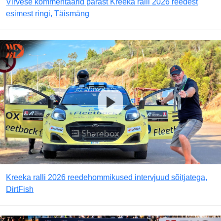
Virvese kommentaarid pärast Kreeka ralli 2026 reedest
esimest ringi, Täismäng
Kreeka ralli 2026 reedehommikused intervjuud sõitjatega,
DirtFish