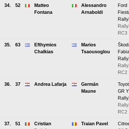
34.
52
Matteo
Alessandro
Ford
Fontana
Arnaboldi
Fiest
Rally
Rally
RC3
35.
63
Efthymios
Marios
Škod
Chalkias
Tsaousoglou
Fabi
Rally
Rally
RC2
36.
37
Andrea Lafarja
Germán
Toyo
Maune
GR Y
Rally
Rally
RC2
37.
51
Cristian
Traian Pavel
Citro