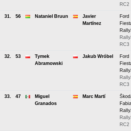
RC2
31.
56
Nataniel Bruun
Javier
Ford
Martínez
Fiest
Rally
Rally
RC3
32.
53
Tymek
Jakub Wróbel
Ford
Abramowski
Fiest
Rally
Rally
RC3
33.
47
Miguel
Marc Martí
Škod
Granados
Fabi
Rally
Rally
RC2