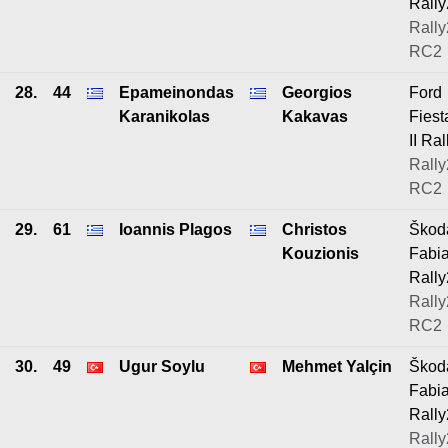
Rally
Rally
RC2
28.
44
Epameinondas
Georgios
Ford
Karanikolas
Kakavas
Fiest
II Ral
Rally
RC2
29.
61
Ioannis Plagos
Christos
Škod
Kouzionis
Fabi
Rally
Rally
RC2
30.
49
Ugur Soylu
Mehmet Yalçin
Škod
Fabi
Rally
Rally