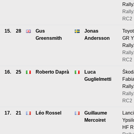
Rally
Rally
RC2
15.
28
Gus
Jonas
Toyo
Greensmith
Andersson
GR Y
Rally
Rally
RC2
16.
25
Roberto Daprà
Luca
Škod
Guglielmetti
Fabi
Rally
Rally
RC2
17.
21
Léo Rossel
Guillaume
Lanc
Mercoiret
Ypsil
HF R