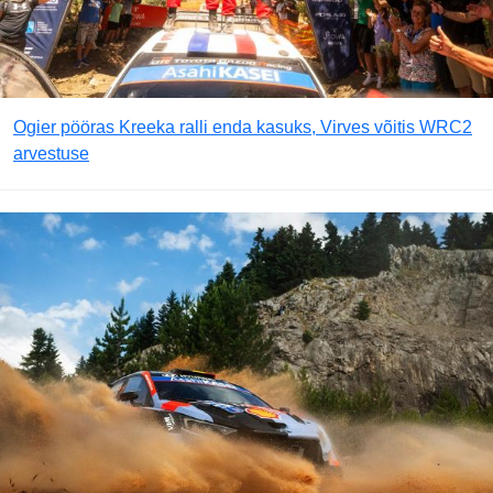
Ogier pööras Kreeka ralli enda kasuks, Virves võitis WRC2
arvestuse