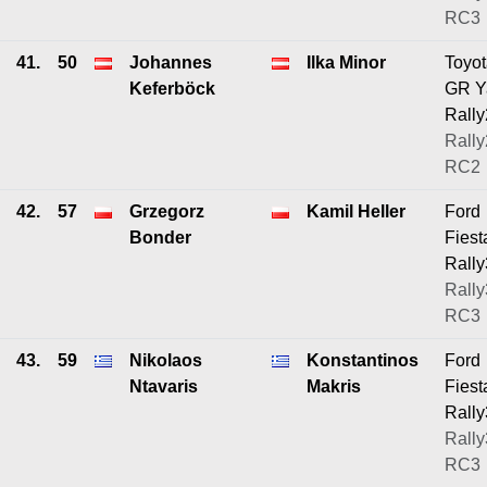
RC3
41.
50
Johannes
Ilka Minor
Toyo
Keferböck
GR Y
Rally
Rally
RC2
42.
57
Grzegorz
Kamil Heller
Ford
Bonder
Fiest
Rally
Rally
RC3
43.
59
Nikolaos
Konstantinos
Ford
Ntavaris
Makris
Fiest
Rally
Rally
RC3