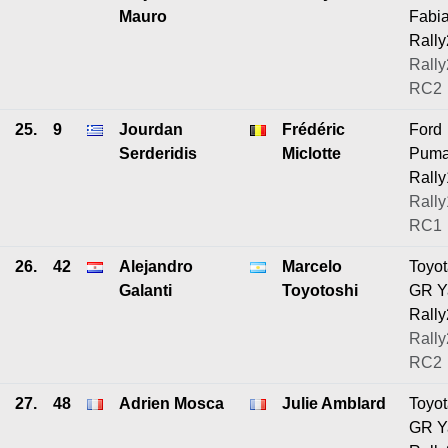
Mauro
Fabi
Rally
Rally
RC2
25.
9
Jourdan
Frédéric
Ford
Serderidis
Miclotte
Pum
Rally
Rally
RC1
26.
42
Alejandro
Marcelo
Toyo
Galanti
Toyotoshi
GR Y
Rally
Rally
RC2
27.
48
Adrien Mosca
Julie Amblard
Toyo
GR Y