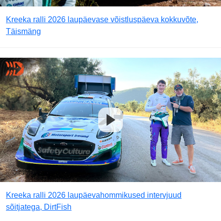
Kreeka ralli 2026 laupäevase võistluspäeva kokkuvõte,
Täismäng
Kreeka ralli 2026 laupäevahommikused intervjuud
sõitjatega, DirtFish