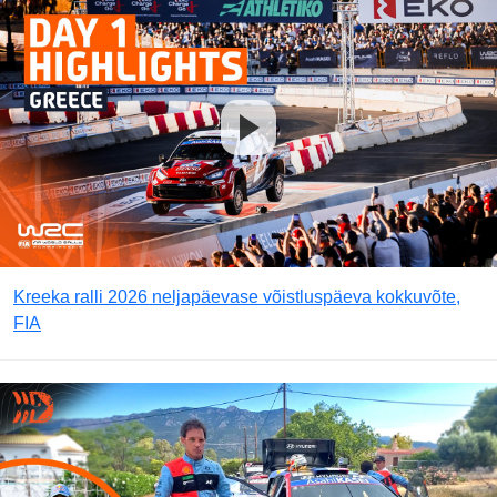
Kreeka ralli 2026 neljapäevase võistluspäeva kokkuvõte,
FIA