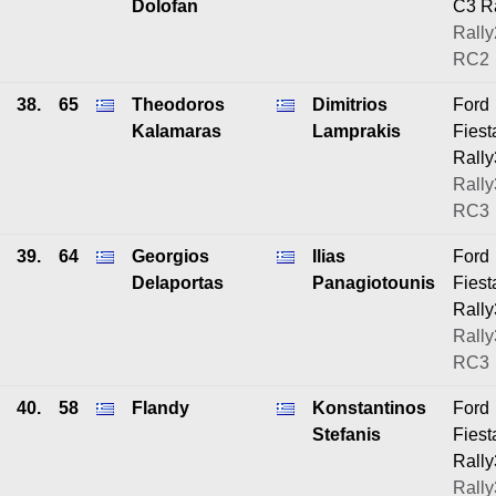
Dolofan
C3 R
Rally
RC2
38.
65
Theodoros
Dimitrios
Ford
Kalamaras
Lamprakis
Fiest
Rally
Rally
RC3
39.
64
Georgios
Ilias
Ford
Delaportas
Panagiotounis
Fiest
Rally
Rally
RC3
40.
58
Flandy
Konstantinos
Ford
Stefanis
Fiest
Rally
Rally