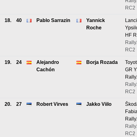
Rally
RC2
18.
40
Pablo Sarrazin
Yannick
Lanc
Roche
Ypsil
HF R
Rally
RC2
19.
24
Alejandro
Borja Rozada
Toyo
Cachón
GR Y
Rally
Rally
RC2
20.
27
Robert Virves
Jakko Viilo
Škod
Fabi
Rally
Rally
RC2