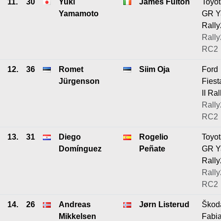
11.
30
Yuki
James Fulton
Toyo
Yamamoto
GR Y
Rally
Rally
RC2
12.
36
Romet
Siim Oja
Ford
Jürgenson
Fiest
II Ral
Rally
RC2
13.
31
Diego
Rogelio
Toyo
Domínguez
Peñate
GR Y
Rally
Rally
RC2
14.
26
Andreas
Jørn Listerud
Škod
Mikkelsen
Fabi